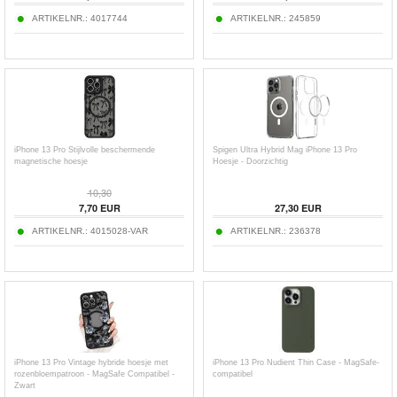
ARTIKELNR.:
4017744
ARTIKELNR.:
245859
iPhone 13 Pro Stijlvolle beschermende
Spigen Ultra Hybrid Mag iPhone 13 Pro
magnetische hoesje
Hoesje - Doorzichtig
10,30
7,70
EUR
27,30
EUR
ARTIKELNR.:
4015028-VAR
ARTIKELNR.:
236378
iPhone 13 Pro Vintage hybride hoesje met
iPhone 13 Pro Nudient Thin Case - MagSafe-
rozenbloempatroon - MagSafe Compatibel -
compatibel
Zwart