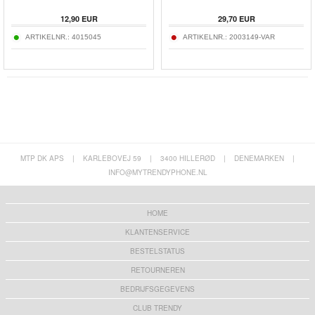
12,90
EUR
29,70
EUR
ARTIKELNR.:
4015045
ARTIKELNR.:
2003149-VAR
MTP DK APS
|
KARLEBOVEJ 59
|
3400 HILLERØD
|
DENEMARKEN
|
INFO@MYTRENDYPHONE.NL
HOME
KLANTENSERVICE
BESTELSTATUS
RETOURNEREN
BEDRIJFSGEGEVENS
CLUB TRENDY