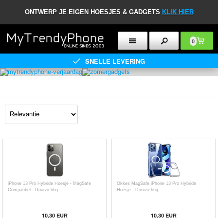
ONTWERP JE EIGEN HOESJES & GADGETS
KLIK HIER
0
SNELLE LEVERING
iPhone 13 Pro Hybride Hoesje - MagSafe
Okkes MagSafe iPhone 13 Pro Hybride
Compatibel - Doorzichtig
Hoesje - Doorzichtig
10,30
EUR
10,30
EUR