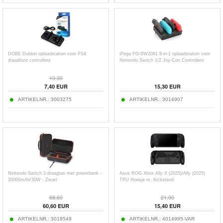
DOBE Dubbel oplaadstation voor PS4
iPega PG-SW2081 8-in-1 oplaadstation voor
draadloze controllers
Nintendo Switch 1/2 Joy-Con Controllers
10,30
7,40
EUR
15,30
EUR
ARTIKELNR.:
3003275
ARTIKELNR.:
3014907
Nintendo Switch 2-draagtas met powerbank -
Asus ROG Xbox Ally X (2025)/Ally (2025)
20000mAh/30W - Zwart
TPU Hoesje m. Kickstand
68,60
21,90
60,60
EUR
15,40
EUR
ARTIKELNR.:
3018549
ARTIKELNR.:
4014995-VAR