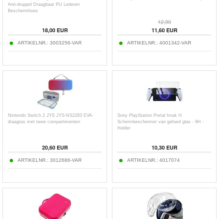
Anti-druppel Draagbaar PU Lederen
Beschermhoes
12,90
18,00
EUR
11,60
EUR
ARTIKELNR.:
3003256-VAR
ARTIKELNR.:
4001342-VAR
Nintendo Switch 2 JYS JYS-NS2283 EVA-
Sony PlayStation Portal Imak H
draagtas met twee compartimenten
Schermbeschermer van gehard glas - 9H -
Helder
20,60
EUR
10,30
EUR
ARTIKELNR.:
3012686-VAR
ARTIKELNR.:
4017074