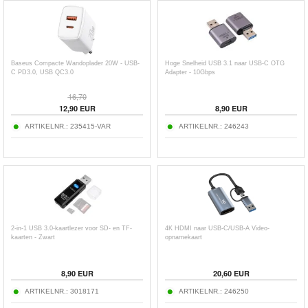
Baseus Compacte Wandoplader 20W - USB-
Hoge Snelheid USB 3.1 naar USB-C OTG
C PD3.0, USB QC3.0
Adapter - 10Gbps
16,70
12,90
EUR
8,90
EUR
ARTIKELNR.:
235415-VAR
ARTIKELNR.:
246243
2-in-1 USB 3.0-kaartlezer voor SD- en TF-
4K HDMI naar USB-C/USB-A Video-
kaarten - Zwart
opnamekaart
8,90
EUR
20,60
EUR
ARTIKELNR.:
3018171
ARTIKELNR.:
246250