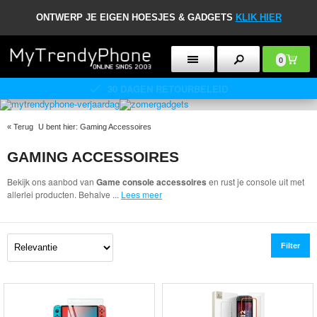
ONTWERP JE EIGEN HOESJES & GADGETS
KLIK HIER
0
30 DAGEN RETOURBELEID
«
Terug
U bent hier:
Gaming Accessoires
GAMING ACCESSOIRES
Bekijk ons aanbod van
Game console accessoires
en rust je console uit met
allerlei producten. Behalve
...
Lees meer
Filter