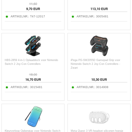
11,60
9,70
EUR
113,10
EUR
ARTIKELNR.:
T47-12017
ARTIKELNR.:
3005481
HBS-2859 4-in-1 Oplaaddock voor Nintendo
iPega PG-SW2055D Gamepad Grip voor
Switch 2 Joy-Con Controllers
Nintendo Switch 2 Joy-Con Controllers -
Zwart
18,00
16,70
EUR
10,30
EUR
ARTIKELNR.:
3015481
ARTIKELNR.:
3014908
Kleurverloop Opbergtas voor Nintendo Switch
Meta Quest 3 VR-headset siliconen hoesje