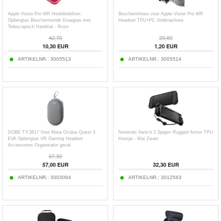
Apple Vision Pro MR Hoofdtelefoon
Beschermhoes voor Apple Vision Pro MR
Opbergtas Beschermende Draagtas met
Headset TPU+PC Antikrashoes
Telescopisch Handvat - Roze
42,70
20,60
10,30
EUR
1,20
EUR
ARTIKELNR.:
3005513
ARTIKELNR.:
3005514
DOBE TY-3817 Voor Meta Oculus Quest 3
Nintendo Switch 2 Spigen Rugged Armor TPU
EVA Opbergtas VR Gaming Headset
Hoesje - Mat Zwart
Accessoires Organisator geval
67,30
57,00
EUR
32,30
EUR
ARTIKELNR.:
3003084
ARTIKELNR.:
3012563