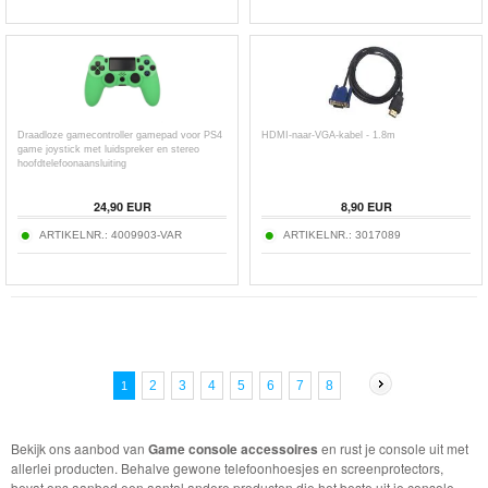
Draadloze gamecontroller gamepad voor PS4
HDMI-naar-VGA-kabel - 1.8m
game joystick met luidspreker en stereo
hoofdtelefoonaansluiting
24,90
EUR
8,90
EUR
ARTIKELNR.:
4009903-VAR
ARTIKELNR.:
3017089
2
3
4
5
6
7
8
1
Bekijk ons aanbod van
Game console accessoires
en rust je console uit met
allerlei producten. Behalve gewone telefoonhoesjes en screenprotectors,
bevat ons aanbod een aantal andere producten die het beste uit je console