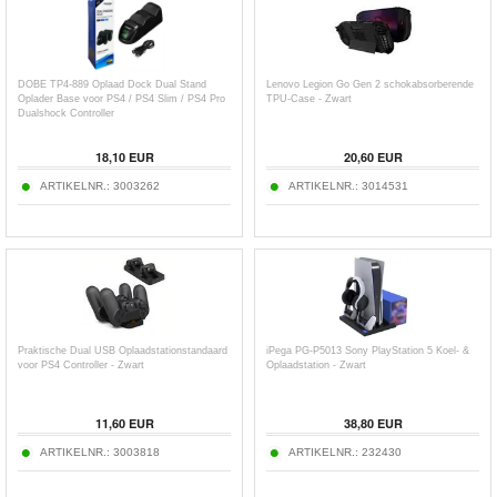
DOBE TP4-889 Oplaad Dock Dual Stand
Lenovo Legion Go Gen 2 schokabsorberende
Oplader Base voor PS4 / PS4 Slim / PS4 Pro
TPU-Case - Zwart
Dualshock Controller
18,10
EUR
20,60
EUR
ARTIKELNR.:
3003262
ARTIKELNR.:
3014531
Praktische Dual USB Oplaadstationstandaard
iPega PG-P5013 Sony PlayStation 5 Koel- &
voor PS4 Controller - Zwart
Oplaadstation - Zwart
11,60
EUR
38,80
EUR
ARTIKELNR.:
3003818
ARTIKELNR.:
232430