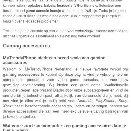
kunnen halen -
opladers, kabels, headsets, VR-brillen
, etc. Selecteer een
beschermend
game console hoesje
waar je dol op zult zijn. Zodra je je game
console uitrust met alles wat je nodig hebt, kun je stoppen met je zorgen te
maken over alledaagse problemen.
Trakteer je game console op een van de veel verbazingwekkende accessoires
uit onze uitgebreide assortiment en zie het nog beter worden!
Gaming accessoires
MyTrendyPhone biedt een breed scala aan gaming
accessoires
Welkom bij MyTrendyPhone Nederland, je nieuwe favoriete winkel om
gaming accessoires
te kopen! Op deze pagina vind je vele originele en
compatibele producten voor video game consoles, en voor jouw
geweldige speelervaring. Wij bieden een groot aantal kwaliteitsvolle
producten tegen lage prijzen! Blader door onze subcategorieën en vind de
ene die bij je behoeften past, afhankelijk van de console die je hebt. Bij
ons vind je alles wat je nodig hebt voor
Nintendo, PlayStation, Sony,
Xbox
: naast beschermende accessoires, laders en batterijen, hebben we
diverse accessoires die aan een meer exclusieve ervaring bijdragen van
je favoriete spellen.
Wat voor soort spelcomputers en gaming accessoires kun je
hier vinden?