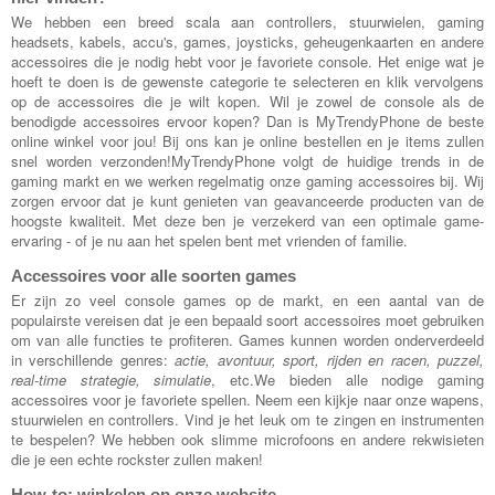
We hebben een breed scala aan controllers, stuurwielen, gaming
headsets, kabels, accu's, games, joysticks, geheugenkaarten en andere
accessoires die je nodig hebt voor je favoriete console. Het enige wat je
hoeft te doen is de gewenste categorie te selecteren en klik vervolgens
op de accessoires die je wilt kopen. Wil je zowel de console als de
benodigde accessoires ervoor kopen? Dan is MyTrendyPhone de beste
online winkel voor jou! Bij ons kan je online bestellen en je items zullen
snel worden verzonden!MyTrendyPhone volgt de huidige trends in de
gaming markt en we werken regelmatig onze gaming accessoires bij. Wij
zorgen ervoor dat je kunt genieten van geavanceerde producten van de
hoogste kwaliteit. Met deze ben je verzekerd van een optimale game-
ervaring - of je nu aan het spelen bent met vrienden of familie.
Accessoires voor alle soorten games
Er zijn zo veel console games op de markt, en een aantal van de
populairste vereisen dat je een bepaald soort accessoires moet gebruiken
om van alle functies te profiteren. Games kunnen worden onderverdeeld
in verschillende genres:
actie, avontuur, sport, rijden en racen, puzzel,
real-time strategie, simulatie
, etc.We bieden alle nodige gaming
accessoires voor je favoriete spellen. Neem een kijkje naar onze wapens,
stuurwielen en controllers. Vind je het leuk om te zingen en instrumenten
te bespelen? We hebben ook slimme microfoons en andere rekwisieten
die je een echte rockster zullen maken!
How-to: winkelen op onze website