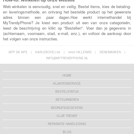
Web winkelen is eenvoudig, snel en veilig. Bestel items, kies de betaling-
en leveringsmethode, en ontvang het bestelde product op het gewenste
adres binnen een paar dagen.Hoe werkt internethandel bij
MyTrendyPhone? Je kiest een product uit een van onze categorieën,
leest de beschrijving en klikt op "Bestellen". Voer dan je gegevens in
(achternaam, voornaam, stad, e-mail, enz.), en voltooi de aankoop door
het volgen van onze instructies.
MTP DK APS
|
KARLEBOVEJ 59
|
3400 HILLERØD
|
DENEMARKEN
|
INFO@MYTRENDYPHONE.NL
HOME
KLANTENSERVICE
BESTELSTATUS
RETOURNEREN
BEDRIJFSGEGEVENS
CLUB TRENDY
REPARATIE HANDLEIDING
BLOG