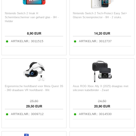
Nintendo Switch 2 Imak H
Nintendo Switch 2 Tech-Protect Easy Set+
Schermbeschermer van gehard glas - 9H -
Glazen Screenprotector - 9H - 2 stuks.
Helder
8,90
EUR
14,20
EUR
ARTIKELNR.:
3011515
ARTIKELNR.:
3012737
Ergonomische hoofdband voor Meta Quest 3S
Asus ROG Xbox Ally X (2025) draagtas met
- 360 draaibare VR hoofdband - Wit
siliconen kabelbinder - Zwart
25,80
24,50
29,50
EUR
20,90
EUR
ARTIKELNR.:
3009712
ARTIKELNR.:
3014530