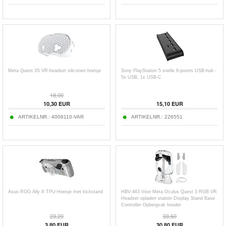
Meta Quest 3S VR-headset siliconen hoesje
Sony PlayStation 5 snelle 6-poorts USB-hub -
5x USB, 1x USB-C
18,00
10,30
EUR
15,10
EUR
ARTIKELNR.:
4008110-VAR
ARTIKELNR.:
226551
Asus ROG Ally X TPU-Hoesje met kickstand
HBV-463 Voor Meta Oculus Quest 3 RGB VR
Headset opladen station Display Stand Base
Controller Opbergvak houder
23,20
33,60
3,80
EUR
30,80
EUR