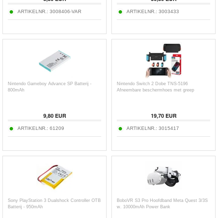
ARTIKELNR.:
3008406-VAR
ARTIKELNR.:
3003433
Nintendo Gameboy Advance SP Batterij -
Nintendo Switch 2 Dobe TNS-5196
800mAh
Afneembare beschermhoes met greep
9,80
EUR
19,70
EUR
ARTIKELNR.:
61209
ARTIKELNR.:
3015417
Sony PlayStation 3 Dualshock Controller OTB
BoboVR S3 Pro Hoofdband Meta Quest 3/3S
Batterij - 950mAh
w. 10000mAh Power Bank