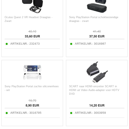
Oculus Quest 2 VR Headset Draagtas -
Sony PlayStation Portal schokbestendige
Zwart
draagtas - zwart
40,10
41,40
33,60
EUR
37,50
EUR
ARTIKELNR.:
232473
ARTIKELNR.:
3016987
Sony PlayStation Portal zachte siliconenhoes
SCART naar HDMI-omzetter SCART in
- wit
HDMI uit Video Audio-adapter voor HDTV
DVD
16,70
8,90
EUR
14,20
EUR
ARTIKELNR.:
3016795
ARTIKELNR.:
3003959