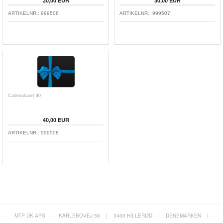
20,00 EUR
30,00 EUR
ARTIKELNR.:
999506
ARTIKELNR.:
999507
Cadeaukaart 40
40,00 EUR
ARTIKELNR.:
999508
MTP DK APS
|
KARLEBOVEJ 59
|
3400 HILLERØD
|
DENEMARKEN
|