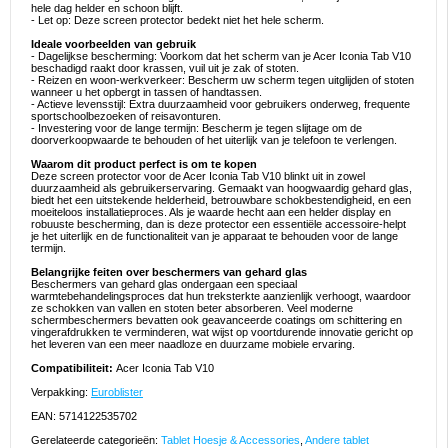
hele dag helder en schoon blijft.
- Let op: Deze screen protector bedekt niet het hele scherm.
Ideale voorbeelden van gebruik
- Dagelijkse bescherming: Voorkom dat het scherm van je Acer Iconia Tab V10
beschadigd raakt door krassen, vuil uit je zak of stoten.
- Reizen en woon-werkverkeer: Bescherm uw scherm tegen uitglijden of stoten
wanneer u het opbergt in tassen of handtassen.
- Actieve levensstijl: Extra duurzaamheid voor gebruikers onderweg, frequente
sportschoolbezoeken of reisavonturen.
- Investering voor de lange termijn: Bescherm je tegen slijtage om de
doorverkoopwaarde te behouden of het uiterlijk van je telefoon te verlengen.
Waarom dit product perfect is om te kopen
Deze screen protector voor de Acer Iconia Tab V10 blinkt uit in zowel
duurzaamheid als gebruikerservaring. Gemaakt van hoogwaardig gehard glas,
biedt het een uitstekende helderheid, betrouwbare schokbestendigheid, en een
moeiteloos installatieproces. Als je waarde hecht aan een helder display en
robuuste bescherming, dan is deze protector een essentiële accessoire-helpt
je het uiterlijk en de functionaliteit van je apparaat te behouden voor de lange
termijn.
Belangrijke feiten over beschermers van gehard glas
Beschermers van gehard glas ondergaan een speciaal
warmtebehandelingsproces dat hun treksterkte aanzienlijk verhoogt, waardoor
ze schokken van vallen en stoten beter absorberen. Veel moderne
schermbeschermers bevatten ook geavanceerde coatings om schittering en
vingerafdrukken te verminderen, wat wijst op voortdurende innovatie gericht op
het leveren van een meer naadloze en duurzame mobiele ervaring.
Compatibiliteit:
Acer Iconia Tab V10
Verpakking:
Euroblister
EAN: 5714122535702
Gerelateerde categorieën:
Tablet Hoesje & Accessories
,
Andere tablet