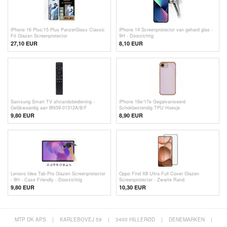
iPhone 16 Plus/15 Plus PanzerGlass Classic
iPhone 14 Screenprotector van gehard glas -
Fit Glazen Screenprotector
9H - Doorzichtig
27,10 EUR
8,10 EUR
Samsung Smart TV afstandsbediening -
iPhone 16e/17e Gegalvaniseerd
Gelijkwaardig aan BN59-01312A/B/F
Schokbestendig TPU Hoesje
9,80 EUR
8,90 EUR
Lenovo Idea Tab Pro Glazen Screenprotector
Oppo Find X8 Ultra Full Cover Glazen
- 9H - Case Friendly - Doorzichtig
Screenprotector - Zwarte Rand
9,80 EUR
10,30 EUR
MTP DK APS
|
KARLEBOVEJ 59
|
3400 HILLERØD
|
DENEMARKEN
|