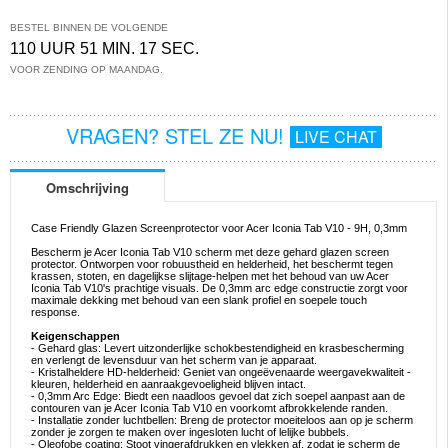
BESTEL BINNEN DE VOLGENDE
110 UUR 51 MIN. 17 SEC.
VOOR ZENDING OP MAANDAG.
VRAGEN? STEL ZE NU!
LIVE CHAT
Omschrijving
Case Friendly Glazen Screenprotector voor Acer Iconia Tab V10 - 9H, 0,3mm
Bescherm je Acer Iconia Tab V10 scherm met deze gehard glazen screen
protector. Ontworpen voor robuustheid en helderheid, het beschermt tegen
krassen, stoten, en dagelijkse slijtage-helpen met het behoud van uw Acer
Iconia Tab V10's prachtige visuals. De 0,3mm arc edge constructie zorgt voor
maximale dekking met behoud van een slank profiel en soepele touch
response.
Keigenschappen
- Gehard glas: Levert uitzonderlijke schokbestendigheid en krasbescherming
en verlengt de levensduur van het scherm van je apparaat.
- Kristalheldere HD-helderheid: Geniet van ongeëvenaarde weergavekwaliteit -
kleuren, helderheid en aanraakgevoeligheid blijven intact.
- 0,3mm Arc Edge: Biedt een naadloos gevoel dat zich soepel aanpast aan de
contouren van je Acer Iconia Tab V10 en voorkomt afbrokkelende randen.
- Installatie zonder luchtbellen: Breng de protector moeiteloos aan op je scherm
zonder je zorgen te maken over ingesloten lucht of lelijke bubbels.
- Oleofobe coating: Stoot vingerafdrukken en vlekken af, zodat je scherm de