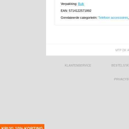
Verpakking:
Bulk
EAN: 5714122571892
Gerelateerde categorieën:
Telefoon accessoires
MTP DK 
KLANTENSERVICE
BESTELSTA
PRIVACYB
KRIJG 10% KORTING