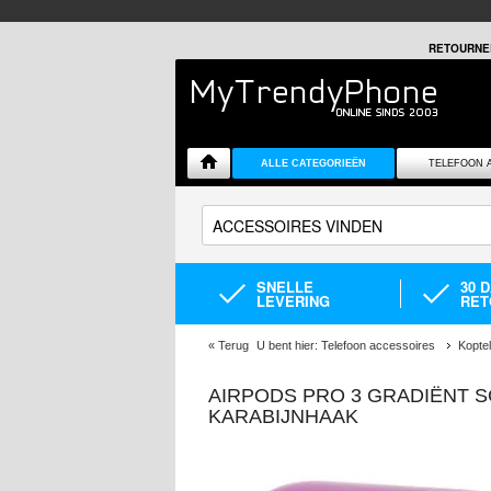
RETOURNE
ALLE CATEGORIEËN
TELEFOON 
SNELLE
30 
LEVERING
RET
«
Terug
U bent hier:
Telefoon accessoires
Kopte
AIRPODS PRO 3 GRADIËNT 
KARABIJNHAAK