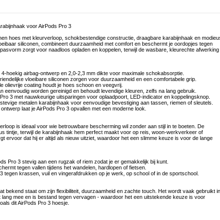
rabijnhaak voor AirPods Pro 3
iconen hoes met kleurverloop, schokbestendige constructie, draagbare karabijnhaak en modieu
oeibaar siliconen, combineert duurzaamheid met comfort en beschermt je oordopjes tegen
e pasvorm zorgt voor naadloos opladen en koppelen, terwijl de wasbare, kleurechte afwerking
n 4-hoekig airbag-ontwerp en 2,0-2,3 mm dikte voor maximale schokabsorptie.
vriendelijke vloeibare siliconen zorgen voor duurzaamheid en een comfortabele grip.
e olievrije coating houdt je hoes schoon en veegvrij.
an eenvoudig worden gereinigd en behoudt levendige kleuren, zelfs na lang gebruik.
ro 3 met nauwkeurige uitsparingen voor oplaadpoort, LED-indicator en koppelingsknop.
stevige metalen karabijnhaak voor eenvoudige bevestiging aan tassen, riemen of sleutels.
ig ontwerp laat je AirPods Pro 3 opvallen met een moderne look.
erloop is ideaal voor wie betrouwbare bescherming wil zonder aan stijl in te boeten. De
 tintje, terwijl de karabijnhaak hem perfect maakt voor op reis, woon-werkverkeer of
t ervoor dat hij er altijd als nieuw uitziet, waardoor het een slimme keuze is voor de lange
s Pro 3 stevig aan een rugzak of riem zodat je er gemakkelijk bij kunt.
hermt tegen vallen tijdens het wandelen, hardlopen of fietsen.
 3 tegen krassen, vuil en vingerafdrukken op je werk, op school of in de sportschool.
at bekend staat om zijn flexibiliteit, duurzaamheid en zachte touch. Het wordt vaak gebruikt i
at lang mee en is bestand tegen vervagen - waardoor het een uitstekende keuze is voor
als dit AirPods Pro 3 hoesje.