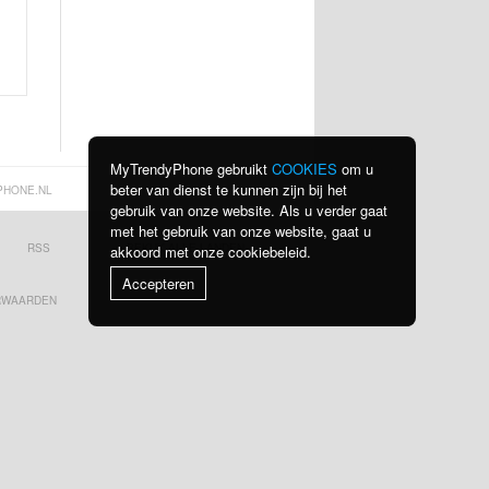
MyTrendyPhone gebruikt
COOKIES
om u
beter van dienst te kunnen zijn bij het
PHONE.NL
gebruik van onze website. Als u verder gaat
met het gebruik van onze website, gaat u
RSS
BEKIJK ALLE LANDEN
akkoord met onze cookiebeleid.
Accepteren
RWAARDEN