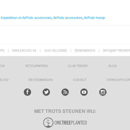
,
Koptelefoon en AirPods accessories
,
AirPods accessoires
,
AirPods hoesje
APS
|
KARLEBOVEJ 59
|
3400 HILLERØD
|
DENEMARKEN
|
INFO@MYTRENDY
TUS
RETOURNEREN
CLUB TRENDY
BLOG
ELEID
BESTEMMINGEN
CONTACT
VERKOOPVOO
MET TROTS STEUNEN WIJ: