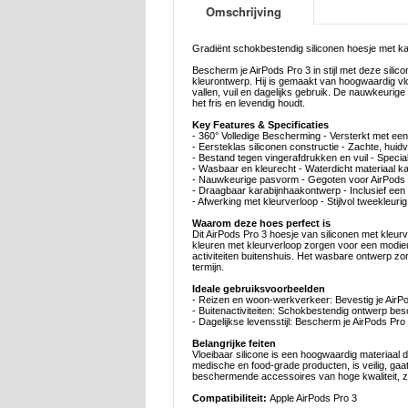
Omschrijving
Gradiënt schokbestendig siliconen hoesje met ka
Bescherm je AirPods Pro 3 in stijl met deze sil
kleurontwerp. Hij is gemaakt van hoogwaardig vl
vallen, vuil en dagelijks gebruik. De nauwkeurig
het fris en levendig houdt.
Key Features & Specificaties
- 360° Volledige Bescherming - Versterkt met ee
- Eersteklas siliconen constructie - Zachte, huid
- Bestand tegen vingerafdrukken en vuil - Special
- Wasbaar en kleurecht - Waterdicht materiaal k
- Nauwkeurige pasvorm - Gegoten voor AirPods P
- Draagbaar karabijnhaakontwerp - Inclusief een 
- Afwerking met kleurverloop - Stijlvol tweekleur
Waarom deze hoes perfect is
Dit AirPods Pro 3 hoesje van siliconen met kleurv
kleuren met kleurverloop zorgen voor een modieus
activiteiten buitenshuis. Het wasbare ontwerp zorg
termijn.
Ideale gebruiksvoorbeelden
- Reizen en woon-werkverkeer: Bevestig je AirPod
- Buitenactiviteiten: Schokbestendig ontwerp besc
- Dagelijkse levensstijl: Bescherm je AirPods Pro
Belangrijke feiten
Vloeibaar silicone is een hoogwaardig materiaal d
medische en food-grade producten, is veilig, ga
beschermende accessoires van hoge kwaliteit, zo
Compatibiliteit:
Apple AirPods Pro 3