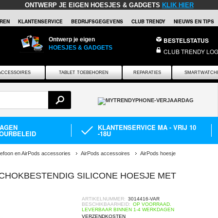
ONTWERP JE EIGEN HOESJES & GADGETS
KLIK HIER
REN
KLANTENSERVICE
BEDRIJFSGEGEVENS
CLUB TRENDY
NIEUWS EN TIPS
Ontwerp je eigen
BESTELSTATUS
HOESJES & GADGETS
CLUB TRENDY LOG
ACCESSOIRES
TABLET TOEBEHOREN
REPARATIES
SMARTWATCH
DAGEN
KLANTENSERVICE MA - VRIJ 10
OURBELEID
-18U
lefoon en AirPods accessories
AirPods accessoires
AirPods hoesje
SCHOKBESTENDIG SILICONE HOESJE MET
ARTIKELNUMMER:
3014416-VAR
BESCHIKBAARHEID:
OP VOORRAAD.
LEVERBAAR BINNEN 1-4 WERKDAGEN
VERZENDKOSTEN