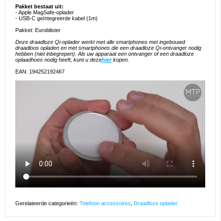
Pakket bestaat uit:
- Apple MagSafe-oplader
- USB-C geïntegreerde kabel (1m)
Pakket: Euroblister
Deze draadloze Qi-oplader werkt met alle smartphones met ingebouwd
draadloos opladen en met smartphones die een draadloze Qi-ontvanger nodig
hebben (niet inbegrepen). Als uw apparaat een ontvanger of een draadloze
oplaadhoes nodig heeft, kunt u deze
hier
kopen.
EAN: 194252192467
Gerelateerde categorieën:
Telefoon accessoires
,
Draadloze oplader