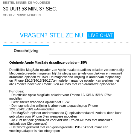
BESTEL BINNEN DE VOLGENDE
30 UUR 58 MIN. 37 SEC.
VOOR ZENDING MORGEN.
VRAGEN? STEL ZE NU!
LIVE CHAT
Omschrijving
Originele Apple MagSafe draadloze oplader - 15W
De officiële MagSafe-oplader van Apple maakt draadloos opladen zo eenvoudig.
Met geïntegreerde magneten blijft hij stevig aan je telefoon plakken en versnelt
draadloos opladen tot 15W. De magnetische uitlijning is alleen van toepassing
op iPhone 12/13/14/15/16/17/Air-modellen, maar de oplader kan werken met
alle iPhones boven de iPhone 8 en AirPods met een draadloze oplaadcase.
Functies:
- De officiële Apple MagSafe-oplader voor iPhone 12/13/14/15/16/17/Air-
modellen
- Biedt sneller draadloos opladen tot 15 W
- De magnetische uitlijning is alleen van toepassing op iPhone
12/13/14/15/16/17/Air-modellen
- De MagSafe-oplader ondersteunt de Qi-oplaadstandaard, zodat u deze kunt
gebruiken voor iPhone 8 en nieuwere modellen
- Je kunt het ook gebruiken voor AirPods Pro en AirPods met draadloze
oplaadcase (2e generatie)
- Het wordt geleverd met een geïntegreerde USB-C-kabel, maar een
voedingsadapter is niet inbegrepen