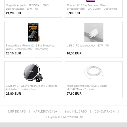
Originele Apple MHJE3ZM/A USB-C
iPhone 12/12 Pro Tempered Glass
Lichtnetadapter - 20W - Wit
Screenprotector - 9H, 0.2mm - Doorzichtig
21,20
EUR
8,90 EUR
PanzerGlass iPhone 12/12 Pro Tempered
USB-C PD-wandoplader - 20W - Wit
Glass Screenprotector - Doorzichtig
23,10 EUR
10,30 EUR
Joyroom JR-ZS240 Magnetische Draadloze
Apple Lightning naar USB-C Kabel
Autolader / Houder - Zwart
MKQ42ZM/A - 2m - Wit
25,80 EUR
27,60 EUR
MTP DK APS
|
KARLEBOVEJ 59
|
3400 HILLERØD
|
DENEMARKEN
|
INFO@MYTRENDYPHONE.NL