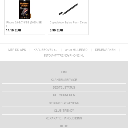
iPhone 6/6S/7/8/SE (2020)/SE
Capacitieve Stylus Pen - Zwart
(
14,10 EUR
8,90 EUR
MTP DK APS
|
KARLEBOVEJ 59
|
3400 HILLERØD
|
DENEMARKEN
|
INFO@MYTRENDYPHONE.NL
HOME
KLANTENSERVICE
BESTELSTATUS
RETOURNEREN
BEDRIJFSGEGEVENS
CLUB TRENDY
REPARATIE HANDLEIDING
BLOG