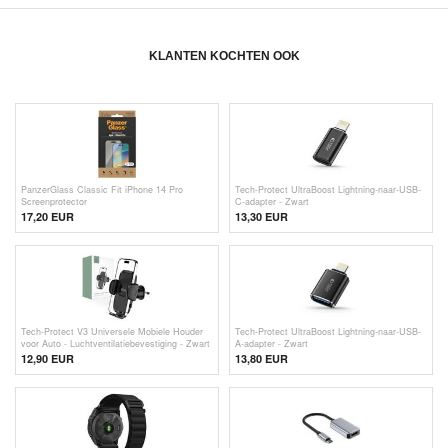
KLANTEN KOCHTEN OOK
PanzerGlass Classic Fit iPhone 14 Pro
Tech-Protect UltraBoost Lightning-naar-USB-
Screenprotector
C-adapter - Zwart
17,20 EUR
13,30 EUR
Tech-Protect V3 Universele Mobiele Houder
Tech-Protect UltraBoost Lightning-naar-USB-
voor Auto - Luchtventilatiebevestiging - Zwart
A-adapter - Zwart
12,90 EUR
13,80 EUR