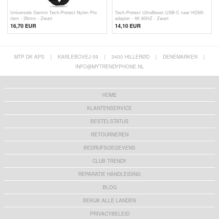
Universele Garmin Tech-Protect Nylon Pro
Tech-Protect UltraBoost USB-C naar HDMI-
riem - 26mm - Zwart
adapter - 4K 60HZ - Zwart
16,70 EUR
14,10 EUR
MTP DK APS
|
KARLEBOVEJ 59
|
3400 HILLERØD
|
DENEMARKEN
|
INFO@MYTRENDYPHONE.NL
HOME
KLANTENSERVICE
BESTELSTATUS
RETOURNEREN
BEDRIJFSGEGEVENS
CLUB TRENDY
REPARATIE HANDLEIDING
BLOG
BEKIJK ALLE LANDEN
PRIVACYBELEID