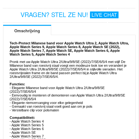
VRAGEN? STEL ZE NU!
LIVE CHAT
Omschrijving
Tech-Protect Milanese band voor Apple Watch Ultra 2, Apple Watch Ultra,
Apple Watch Series 9, Apple Watch Series 8, Apple Watch SE (2022),
Apple Watch Series 7, Apple Watch SE, Apple Watch Series 6, Apple
Watch Series 5, Apple Watch Series 4
Pronk met uw Apple Watch Ultra 2/Ultra/9/8/SE (2022)/7/SE/6/5/4 met stijl! De
Milanese band van roestvrij staal voegt een modieuze look toe en verandert je
Apple Watch Ultra 2/Ultra/9/8/SE (2022)/7/SE/6/5/4 in stijlvolle sieraden. Het
roestvrijstalen frame en de band passen perfect bij je Apple Watch Ultra
2/Ultra/9/8/SE (2022)/7/SE/6/5/4.
Functies:
- Elegante Milanese band voor Apple Watch Ultra 2/Ultra/9/8/SE
(2022)/7/SE/6/5/4
- Eenvoudig te monteren of demonteren van Apple Watch Ultra 2/Ultra/9/8/SE
(2022)/7/SE/6/5/4
- Elegante riemvervanging voor elke gelegenheid
- Gemaakt van roestvrij staal voelt goed aan om je pols
- Verstelbare clip voor polsmaten
Compatibiliteit:
- Apple Watch Series 4
- Apple Watch Series 5
- Apple Watch Series 6
- Apple Watch SE
- Apple Watch Series 7