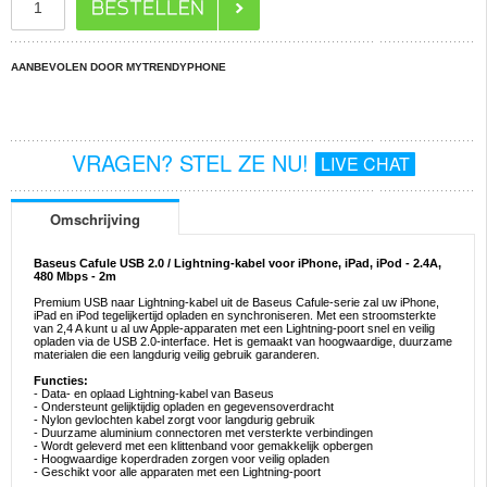
AANBEVOLEN DOOR MYTRENDYPHONE
VRAGEN? STEL ZE NU!
LIVE CHAT
Omschrijving
Baseus Cafule USB 2.0 / Lightning-kabel voor iPhone, iPad, iPod - 2.4A,
480 Mbps - 2m
Premium USB naar Lightning-kabel uit de Baseus Cafule-serie zal uw iPhone,
iPad en iPod tegelijkertijd opladen en synchroniseren. Met een stroomsterkte
van 2,4 A kunt u al uw Apple-apparaten met een Lightning-poort snel en veilig
opladen via de USB 2.0-interface. Het is gemaakt van hoogwaardige, duurzame
materialen die een langdurig veilig gebruik garanderen.
Functies:
- Data- en oplaad Lightning-kabel van Baseus
- Ondersteunt gelijktijdig opladen en gegevensoverdracht
- Nylon gevlochten kabel zorgt voor langdurig gebruik
- Duurzame aluminium connectoren met versterkte verbindingen
- Wordt geleverd met een klittenband voor gemakkelijk opbergen
- Hoogwaardige koperdraden zorgen voor veilig opladen
- Geschikt voor alle apparaten met een Lightning-poort