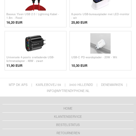
Baseus Yiven USB 2.0 / Lightning Kabel -
8-poorts USB-bureauoplader met LED-monitor
1.8m - Rood
- wit
16,20 EUR
25,80
EUR
Universele 4-poorts snelladende USB-
USB-C PD-wandoplader - 20W - Wit
lichtnetadapter - 48W - zwart
11,90
EUR
10,30 EUR
MTP DK APS
|
KARLEBOVEJ 59
|
3400 HILLERØD
|
DENEMARKEN
|
INFO@MYTRENDYPHONE.NL
HOME
KLANTENSERVICE
BESTELSTATUS
RETOURNEREN