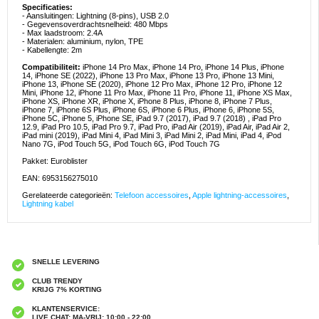
Specificaties:
- Aansluitingen: Lightning (8-pins), USB 2.0
- Gegevensoverdrachtsnelheid: 480 Mbps
- Max laadstroom: 2.4A
- Materialen: aluminium, nylon, TPE
- Kabellengte: 2m
Compatibiliteit:
iPhone 14 Pro Max, iPhone 14 Pro, iPhone 14 Plus, iPhone
14, iPhone SE (2022), iPhone 13 Pro Max, iPhone 13 Pro, iPhone 13 Mini,
iPhone 13, iPhone SE (2020), iPhone 12 Pro Max, iPhone 12 Pro, iPhone 12
Mini, iPhone 12, iPhone 11 Pro Max, iPhone 11 Pro, iPhone 11, iPhone XS Max,
iPhone XS, iPhone XR, iPhone X, iPhone 8 Plus, iPhone 8, iPhone 7 Plus,
iPhone 7, iPhone 6S Plus, iPhone 6S, iPhone 6 Plus, iPhone 6, iPhone 5S,
iPhone 5C, iPhone 5, iPhone SE, iPad 9.7 (2017), iPad 9.7 (2018) , iPad Pro
12.9, iPad Pro 10.5, iPad Pro 9.7, iPad Pro, iPad Air (2019), iPad Air, iPad Air 2,
iPad mini (2019), iPad Mini 4, iPad Mini 3, iPad Mini 2, iPad Mini, iPad 4, iPod
Nano 7G, iPod Touch 5G, iPod Touch 6G, iPod Touch 7G
Pakket: Euroblister
EAN: 6953156275010
Gerelateerde categorieën:
Telefoon accessoires
,
Apple lightning-accessoires
,
Lightning kabel
SNELLE LEVERING
CLUB TRENDY
KRIJG 7% KORTING
KLANTENSERVICE:
LIVE CHAT: MA-VRIJ: 10:00 - 22:00