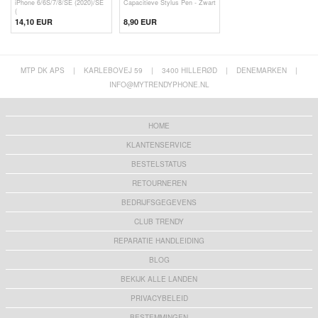
iPhone 6/6S/7/8/SE (2020)/SE
Capacitieve Stylus Pen - Zwart
(
14,10 EUR
8,90 EUR
MTP DK APS
|
KARLEBOVEJ 59
|
3400 HILLERØD
|
DENEMARKEN
|
INFO@MYTRENDYPHONE.NL
HOME
KLANTENSERVICE
BESTELSTATUS
RETOURNEREN
BEDRIJFSGEGEVENS
CLUB TRENDY
REPARATIE HANDLEIDING
BLOG
BEKIJK ALLE LANDEN
PRIVACYBELEID
BESTEMMINGEN