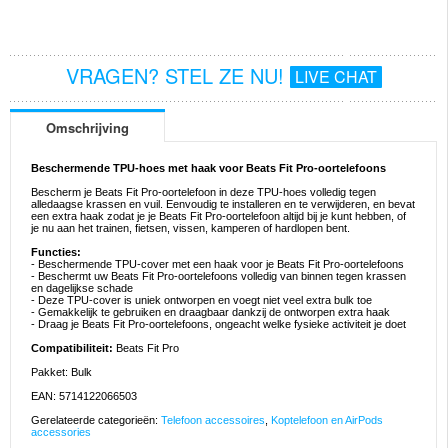
VRAGEN? STEL ZE NU!
LIVE CHAT
Omschrijving
Beschermende TPU-hoes met haak voor Beats Fit Pro-oortelefoons
Bescherm je Beats Fit Pro-oortelefoon in deze TPU-hoes volledig tegen
alledaagse krassen en vuil. Eenvoudig te installeren en te verwijderen, en bevat
een extra haak zodat je je Beats Fit Pro-oortelefoon altijd bij je kunt hebben, of
je nu aan het trainen, fietsen, vissen, kamperen of hardlopen bent.
Functies:
- Beschermende TPU-cover met een haak voor je Beats Fit Pro-oortelefoons
- Beschermt uw Beats Fit Pro-oortelefoons volledig van binnen tegen krassen
en dagelijkse schade
- Deze TPU-cover is uniek ontworpen en voegt niet veel extra bulk toe
- Gemakkelijk te gebruiken en draagbaar dankzij de ontworpen extra haak
- Draag je Beats Fit Pro-oortelefoons, ongeacht welke fysieke activiteit je doet
Compatibiliteit:
Beats Fit Pro
Pakket: Bulk
EAN: 5714122066503
Gerelateerde categorieën:
Telefoon accessoires
,
Koptelefoon en AirPods
accessories