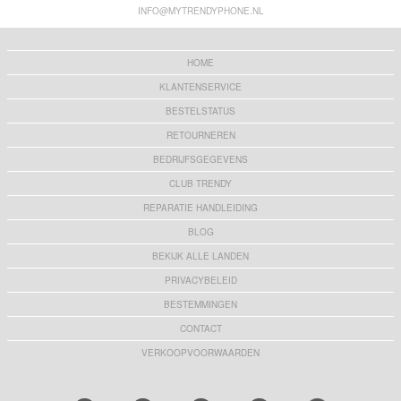
INFO@MYTRENDYPHONE.NL
HOME
KLANTENSERVICE
BESTELSTATUS
RETOURNEREN
BEDRIJFSGEGEVENS
CLUB TRENDY
REPARATIE HANDLEIDING
BLOG
BEKIJK ALLE LANDEN
PRIVACYBELEID
BESTEMMINGEN
CONTACT
VERKOOPVOORWAARDEN