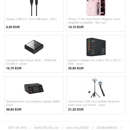
Goobay USB 2.0 / mini-USB-kabel - 25cm
iPhone 17 Pro Tech-Protect Magmat Cover -
MagSafe-compatibel - Mat roze
6,40 EUR
14,10 EUR
Compacte Solar Power Bank - 10000mAh,
6-poorts snellader met USB-C PD & QC3.0 -
3xUSB-A - Zwart
65W - zwart
16,70
EUR
25,80 EUR
Snellaadstation met draadloze oplader 838W -
Tech-Protect L03S Uitschuifbare Bluetooth
Zwart
Selfie Stick met Statief - Zwart
38,80 EUR
21,20 EUR
MTP DK APS
|
KARLEBOVEJ 59
|
3400 HILLERØD
|
DENEMARKEN
|