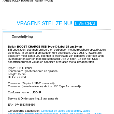
AANBEVOLEN DOOR MYTRENDYPHONE
VRAGEN? STEL ZE NU!
LIVE CHAT
Omschrijving
Belkin BOOST CHARGE USB Type-C-kabel 15 cm Zwart
Blijf opgeladen, gesynchroniseerd en verbonden met betrouwbare oplaadkabels
die u thuis, in de auto of op kantoor kunt gebruiken. Deze USB-C-kabels zijn
getest om meer dan 8.000 bochten te weerstaan, zijn gebouwd voor een lange
levensduur en werken met elke standaard USB-A-poort. Ze zijn ook USB-IF-
gecertificeerd voor veilige en naadloze prestaties met al uw apparaten.
Type: USB-C-kabel
Kenmerken: Synchroniseren en opladen
Lengte: 15 cm
De kleur zwart
Connector: 24-pins USB-C - mannelijk
Connector (tweede uiteinde): 4-pins USB Type A - mannelijk
Conforme normen: USB-IF
Service & Ondersteuning: 2 jaar garantie
EAN: 0745883788460
Gerelateerde categorieën:
Computer en laptop accessoires
,
laptop
accessoires
,
Toshiba laptop accessoires
,
Kabels
,
USB kabel
,
USB C / USB C