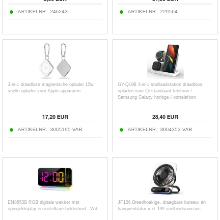
ARTIKELNR.:
246243
ARTIKELNR.:
229564
3-in-1 draadloze magnetische oplader 15w
GY-Q10B 3-in-1 snellaadstation draadloos
snelle oplader voor Apple-apparaten
opladen voor Qi standaard telefoon /
Samsung Galaxy horloge / oortelefoon
17,20
EUR
28,40
EUR
ARTIKELNR.:
3005195-VAR
ARTIKELNR.:
3004353-VAR
EN8853B RGB digitale wekker met
JF136 Breedhoekige, draagbare bureau- en
spiegeldisplay en instelbare helderheid - Wit
hangventilator met 199 snelheidsniveaus