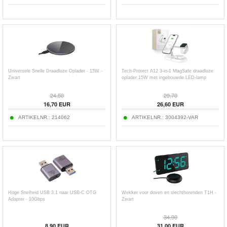
Universele Snelle Draadloze Oplader - 15W -
Tech-Protect A12 3-in-1 MagSafe draadloze
Zwart
oplader 15W met ingebouwde LED-lamp
24,50
29,70
16,70
EUR
26,60
EUR
ARTIKELNR.:
214062
ARTIKELNR.:
3004392-VAR
Hoge Snelheid USB 3.1 naar USB-C OTG
Wekker voor doven en slechthorenden T1H -
Adapter - 10Gbps
Zwart
34,90
8,90
EUR
31,00
EUR