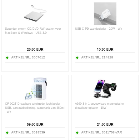
Superdun extern CD/DVD-RW-station voor
USB-C PD-wandoplader - 20W - Wit
MacBook & Windows - USB 3.0
25,80
EUR
10,30
EUR
ARTIKELNR.:
3007612
ARTIKELNR.:
214828
CF-002T Draagbare tafelmodel luchtkoeler -
A390 3-in-1 opvouwbare magnetische
USB, aanraakbediening, watertank van 480ml
draadloze oplader - 15W
- Wit
59,60
EUR
24,50
EUR
ARTIKELNR.:
3019539
ARTIKELNR.:
3011708-VAR