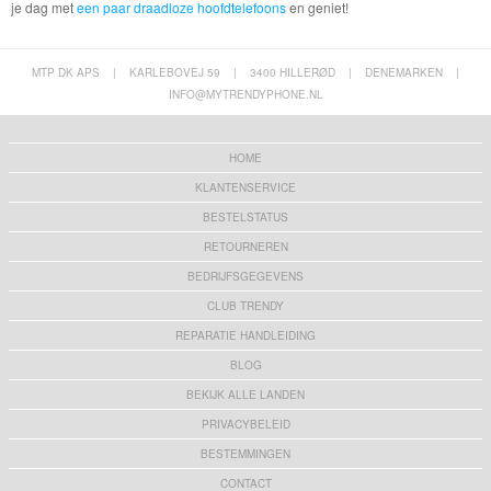
je dag met
een paar draadloze hoofdtelefoons
en geniet!
MTP DK APS
|
KARLEBOVEJ 59
|
3400 HILLERØD
|
DENEMARKEN
|
INFO@MYTRENDYPHONE.NL
HOME
KLANTENSERVICE
BESTELSTATUS
RETOURNEREN
BEDRIJFSGEGEVENS
CLUB TRENDY
REPARATIE HANDLEIDING
BLOG
BEKIJK ALLE LANDEN
PRIVACYBELEID
BESTEMMINGEN
CONTACT