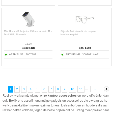
Mini Home 4K Projector P30 met Android 11 -
Stijlvolle Anti blauw licht computer
Dual WiFi, Bluetooth
beschermingsbril
72,50
64,80
EUR
8,90
EUR
ARTIKELNR.:
3007881
ARTIKELNR.:
3002071-VAR
...
13
2
3
4
5
6
7
8
9
10
11
1
Rust uw werkruimte uit met onze
kantooraccessoires
en word efficiënter dan
ooit! Bekijk ons assortiment nuttige gadgets en accessoires die uw dag op het
werk gemakkelijker maken - printer toners, toetsenborden en houders die aan
uw behoeften voldoen, tegen de beste prijzen online. Breng meer plezier naar