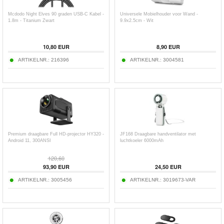
Mcdodo Night Elves 90 graden USB-C Kabel -
Universele Mobielhouder voor Wand -
1.8m - Titanium Zwart
9.9x2.5cm - Wit
10,80
EUR
8,90
EUR
ARTIKELNR.:
216396
ARTIKELNR.:
3004581
Premium draagbare Full HD-projector HY320 -
JF168 Draagbare handventilator met
Android 11, 300ANSI
luchtkoeler 6000mAh
120,60
93,90
EUR
24,50
EUR
ARTIKELNR.:
3005456
ARTIKELNR.:
3019673-VAR