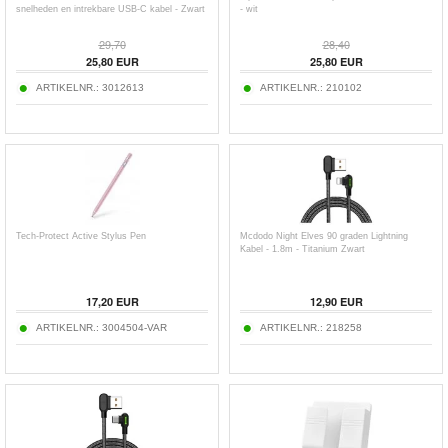
snelheden en intrekbare USB-C kabel - Zwart
- wit
29,70
28,40
25,80
EUR
25,80
EUR
ARTIKELNR.:
3012613
ARTIKELNR.:
210102
Tech-Protect Active Stylus Pen
Mcdodo Night Elves 90 graden Lightning
Kabel - 1.8m - Titanium Zwart
17,20
EUR
12,90
EUR
ARTIKELNR.:
3004504-VAR
ARTIKELNR.:
218258