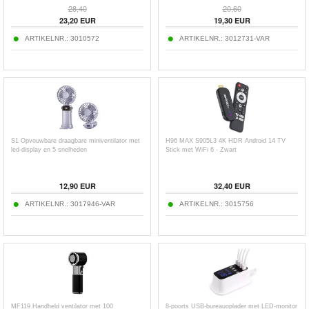
28,40
20,60
23,20
EUR
19,30
EUR
ARTIKELNR.:
3010572
ARTIKELNR.:
3012731-VAR
S1 Opvouwbare draagbare miniventilator met
H96 MAX S905L3 4K HDR Android 14 TV
led-display en 5 snelheden
Stick met WiFi 6 - Zwart
12,90
EUR
32,40
EUR
ARTIKELNR.:
3017946-VAR
ARTIKELNR.:
3015756
MF119 Handheld ventilator met 100
8-poorts USB-bureauoplader met LED-monitor