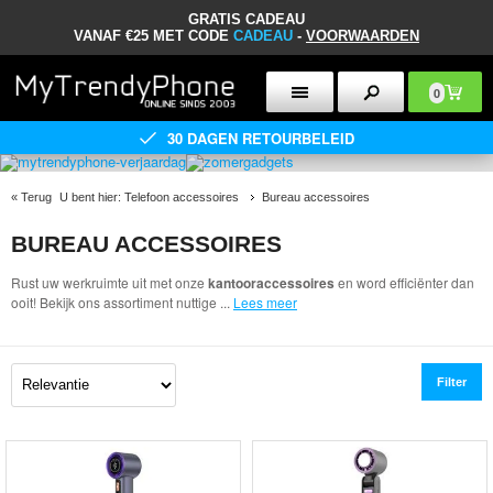
GRATIS CADEAU
VANAF €25 MET CODE
CADEAU
-
VOORWAARDEN
0
30 DAGEN RETOURBELEID
«
Terug
U bent hier:
Telefoon accessoires
Bureau accessoires
BUREAU ACCESSOIRES
Rust uw werkruimte uit met onze
kantooraccessoires
en word efficiënter dan
ooit! Bekijk ons assortiment nuttige
...
Lees meer
Filter