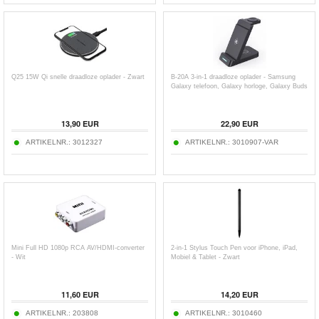
Q25 15W Qi snelle draadloze oplader - Zwart
B-20A 3-in-1 draadloze oplader - Samsung
Galaxy telefoon, Galaxy horloge, Galaxy Buds
13,90
EUR
22,90
EUR
ARTIKELNR.:
3012327
ARTIKELNR.:
3010907-VAR
Mini Full HD 1080p RCA AV/HDMI-converter
2-in-1 Stylus Touch Pen voor iPhone, iPad,
- Wit
Mobiel & Tablet - Zwart
11,60
EUR
14,20
EUR
ARTIKELNR.:
203808
ARTIKELNR.:
3010460