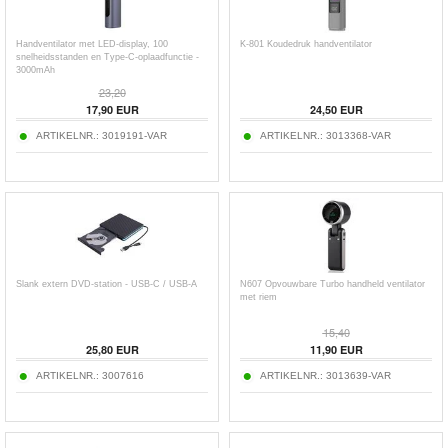
Handventilator met LED-display, 100
K-801 Koudedruk handventilator
snelheidsstanden en Type-C-oplaadfunctie -
3000mAh
23,20
17,90
EUR
24,50
EUR
ARTIKELNR.:
3019191-VAR
ARTIKELNR.:
3013368-VAR
Slank extern DVD-station - USB-C / USB-A
N607 Opvouwbare Turbo handheld ventilator
met riem
15,40
25,80
EUR
11,90
EUR
ARTIKELNR.:
3007616
ARTIKELNR.:
3013639-VAR