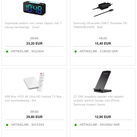
Superluide wekker voor zware slapers met 7-
Samsung Ultrasnelle USB-C Reislader EP-
kleurig nachtlampje - Zwart
TA800XBEGWW - Bulk
25,80
18,00
23,20
EUR
15,40
EUR
ARTIKELNR.:
3011604
ARTIKELNR.:
219030-VAR
H96 Max H313 4K Ultra HD Android TV Box
Z2 15W draadloze oplader snel opladen
met stembediening - Wit
mobiele telefoon houder voor iPhone
Samsung Huawei Xiaomi
38,80
29,80
EUR
12,90
EUR
ARTIKELNR.:
3015343
ARTIKELNR.:
3002992-VAR