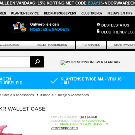
ALLEEN VANDAAG:
15% KORTING MET CODE
BDAY15
-
VOORWAARDE
REN
KLANTENSERVICE
BEDRIJFSGEGEVENS
CLUB TRENDY
NIEUWS EN TIPS
Ontwerp je eigen
BESTELSTATUS
HOESJES & GADGETS
CLUB TRENDY LOG
ACCESSOIRES
TABLET TOEBEHOREN
REPARATIES
SMARTWATCH
DAGEN
KLANTENSERVICE MA - VRIJ 10
OURBELEID
-18U
e Hoesje & Accessories
iPhone XR Hoesje & Accessories
 XR WALLET CASE
ARTIKELNUMMER:
198716-VAR
BESCHIKBAARHEID:
OP VOORRAAD.
LEVERBAAR BINNEN 1-4 WERKDAGEN
VERZENDKOSTEN