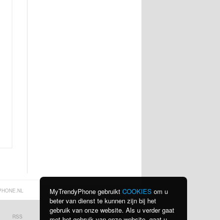
MyTrendyPhone gebruikt
COOKIES
om u
PHONE.NL
beter van dienst te kunnen zijn bij het
gebruik van onze website. Als u verder gaat
RSS
BEKIJK ALLE LANDEN
met het gebruik van onze website, gaat u