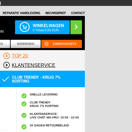
N
REPARATIE HANDLEIDING
NIEUWSBRIEF
CONTACT
WINKELWAGEN
0
Totaal
0,00
EUR
IN
ES
NOODRADIO
ZOMERGADGETS
TOP 20
KLANTENSERVICE
CLUB TRENDY - KRIJG 7%
KORTING
SNELLE LEVERING
CLUB TRENDY
KRIJG 7% KORTING
KLANTENSERVICE:
LIVE CHAT: MA-VRIJ: 10:00 - 22:00
30 DAGEN RETOURBELEID