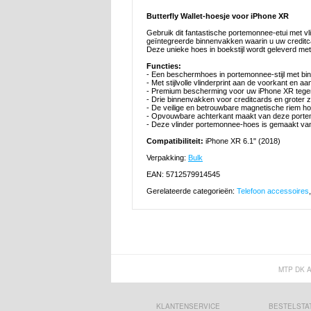
Butterfly Wallet-hoesje voor iPhone XR
Gebruik dit fantastische portemonnee-etui met v
geïntegreerde binnenvakken waarin u uw creditc
Deze unieke hoes in boekstijl wordt geleverd m
Functies:
- Een beschermhoes in portemonnee-stijl met bi
- Met stijlvolle vlinderprint aan de voorkant en a
- Premium bescherming voor uw iPhone XR tegen
- Drie binnenvakken voor creditcards en groter z
- De veilige en betrouwbare magnetische riem hou
- Opvouwbare achterkant maakt van deze porte
- Deze vlinder portemonnee-hoes is gemaakt va
Compatibiliteit:
iPhone XR 6.1" (2018)
Verpakking:
Bulk
EAN: 5712579914545
Gerelateerde categorieën:
Telefoon accessoires
MTP DK 
KLANTENSERVICE
BESTELSTA