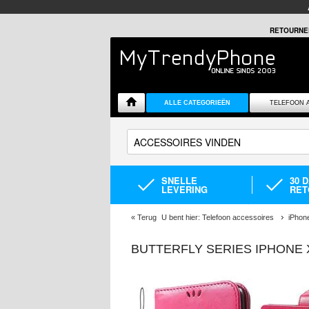
RETOURNE
ALLE CATEGORIEËN
TELEFOON 
SNELLE
30 
LEVERING
RET
«
Terug
U bent hier:
Telefoon accessoires
iPhon
BUTTERFLY SERIES IPHONE