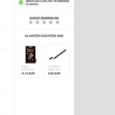
MEER DAN 8,000,000 TEVREDENE
KLANTEN
SCHRIJF BEOORDELING
KLANTEN KOCHTEN OOK
iPhone
Capacitieve
6/6S/7/8/SE
Stylus Pen -
(2020)/SE (
Zwart
14,10 EUR
8,90 EUR