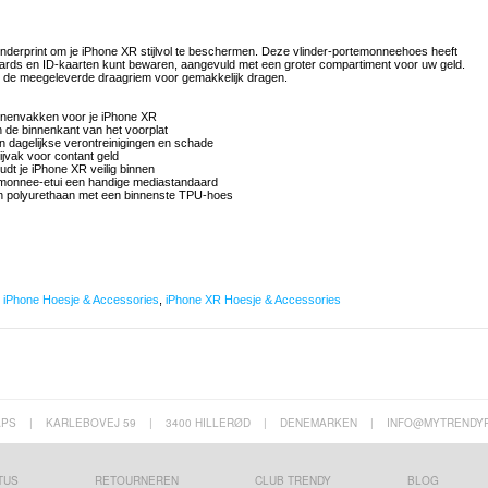
linderprint om je iPhone XR stijlvol te beschermen. Deze vlinder-portemonneehoes heeft
ards en ID-kaarten kunt bewaren, aangevuld met een groter compartiment voor uw geld.
et de meegeleverde draagriem voor gemakkelijk dragen.
nnenvakken voor je iPhone XR
an de binnenkant van het voorplat
 dagelijkse verontreinigingen en schade
ijvak voor contant geld
dt je iPhone XR veilig binnen
monnee-etui een handige mediastandaard
n polyurethaan met een binnenste TPU-hoes
,
iPhone Hoesje & Accessories
,
iPhone XR Hoesje & Accessories
APS
|
KARLEBOVEJ 59
|
3400 HILLERØD
|
DENEMARKEN
|
INFO@MYTRENDY
TUS
RETOURNEREN
CLUB TRENDY
BLOG