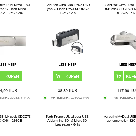
ltra Dual Drive Luxe
SanDisk Ultra Dual Drive USB
SanDisk Ultra Luxe 
pe-C Flash Drive
Type-C Flash Drive SDDDC2-
USB-stick SDDDC4-5
DC4-128G-G46
128G-G46
512GB - Zilv
4,90
EUR
38,80
EUR
117,90
EU
ELNR.:
3008276-VAR
ARTIKELNR.:
198662-VAR
ARTIKELNR.:
3
B 3.0-stick SDCZ73-
Tech-Protect UltraBoost USB-
Verbatim MyDual US
G-G46 - 256GB
A/Lightning SD- & MicroSD-
geheugenstick 32GB
kaartlezer - Grijs