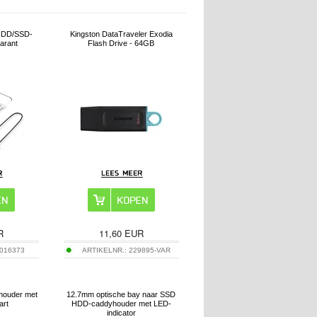
 HDD/SSD-
Kingston DataTraveler Exodia
arant
Flash Drive - 64GB
R
11,60
EUR
016373
ARTIKELNR.:
229895-VAR
 houder met
12.7mm optische bay naar SSD
art
HDD-caddyhouder met LED-
indicator