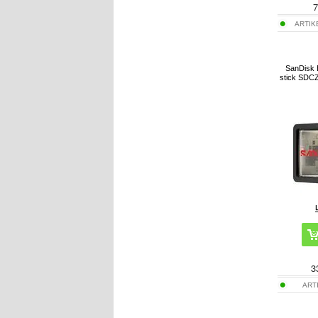
7
ARTIK
SanDisk 
stick SDC
3
ART