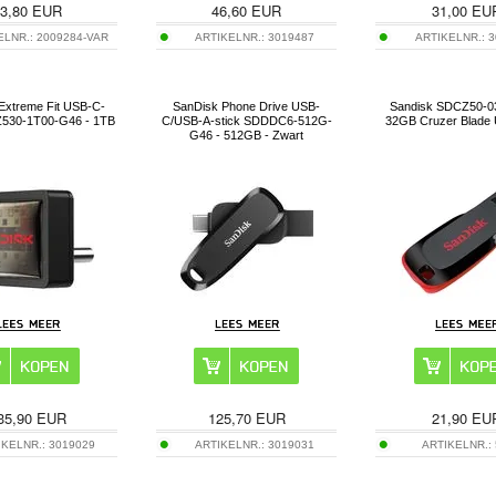
3,80
EUR
46,60
EUR
31,00
EU
ELNR.:
2009284-VAR
ARTIKELNR.:
3019487
ARTIKELNR.:
3
Extreme Fit USB-C-
SanDisk Phone Drive USB-
Sandisk SDCZ50-
Z530-1T00-G46 - 1TB
C/USB-A-stick SDDDC6-512G-
32GB Cruzer Blade 
G46 - 512GB - Zwart
35,90
EUR
125,70
EUR
21,90
EU
IKELNR.:
3019029
ARTIKELNR.:
3019031
ARTIKELNR.: