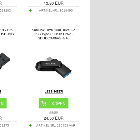
R
13,80
EUR
018283
ARTIKELNR.:
3019490
032G-B35
SanDisk Ultra Dual Drive Go
USB-stick
USB Type-C Flash Drive -
SDDDC3-064G-G46
23,20
R
24,50
EUR
51275
ARTIKELNR.:
216453-VAR