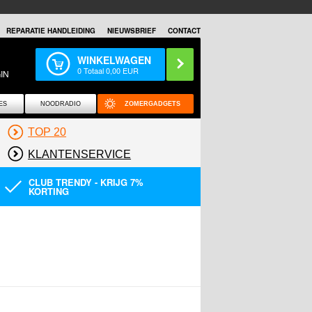
REPARATIE HANDLEIDING
NIEUWSBRIEF
CONTACT
WINKELWAGEN
0
Totaal
0,00
EUR
IN
ES
NOODRADIO
ZOMERGADGETS
TOP 20
KLANTENSERVICE
CLUB TRENDY - KRIJG 7%
KORTING