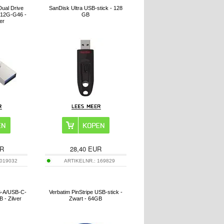
Dual Drive
SanDisk Ultra USB-stick - 128
12G-G46 -
GB
er
R
28,40
EUR
019032
ARTIKELNR.:
169829
B-A/USB-C-
Verbatim PinStripe USB-stick -
 - Zilver
Zwart - 64GB