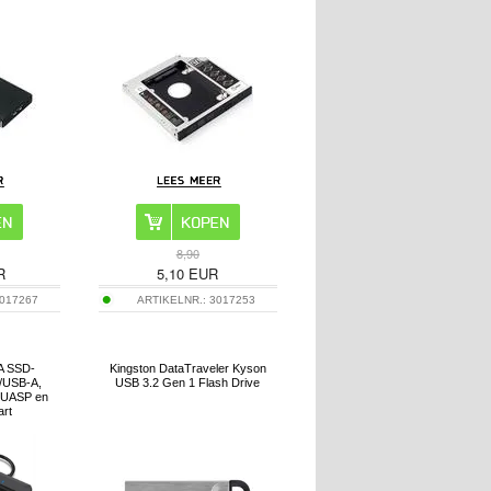
8,90
R
5,10
EUR
017267
ARTIKELNR.:
3017253
A SSD-
Kingston DataTraveler Kyson
/USB-A,
USB 3.2 Gen 1 Flash Drive
r UASP en
art