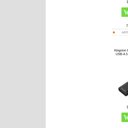
7
ART
Kingston 
USB-A 3