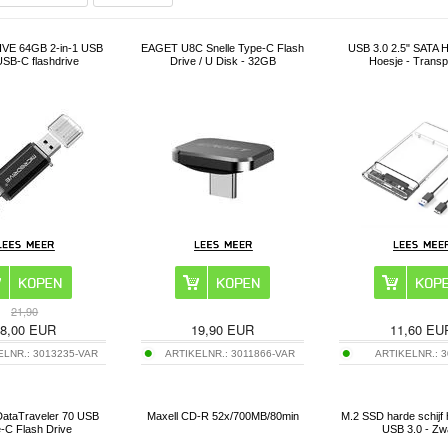
VE 64GB 2-in-1 USB
EAGET U8C Snelle Type-C Flash
USB 3.0 2.5" SATA
 USB-C flashdrive
Drive / U Disk - 32GB
Hoesje - Transp
21,90
8,00
EUR
19,90
EUR
11,60
EU
ELNR.:
3013235-VAR
ARTIKELNR.:
3011866-VAR
ARTIKELNR.:
3
DataTraveler 70 USB
Maxell CD-R 52x/700MB/80min
M.2 SSD harde schijf
-C Flash Drive
USB 3.0 - Zw