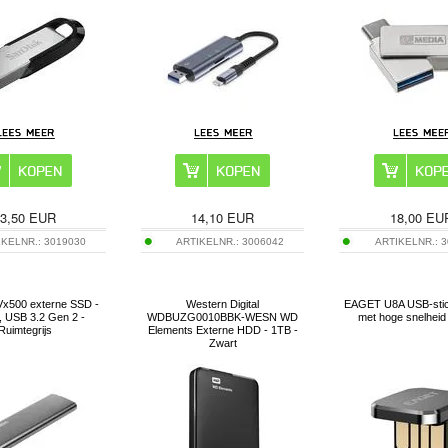
3,50
EUR
14,10
EUR
18,00
EU
IKELNR.:
3019030
ARTIKELNR.:
3006042
ARTIKELNR.:
3
Vx500 externe SSD -
Western Digital
EAGET U8A USB-stic
 USB 3.2 Gen 2 -
WDBUZG0010BBK-WESN WD
met hoge snelheid
Ruimtegrijs
Elements Externe HDD - 1TB -
Zwart