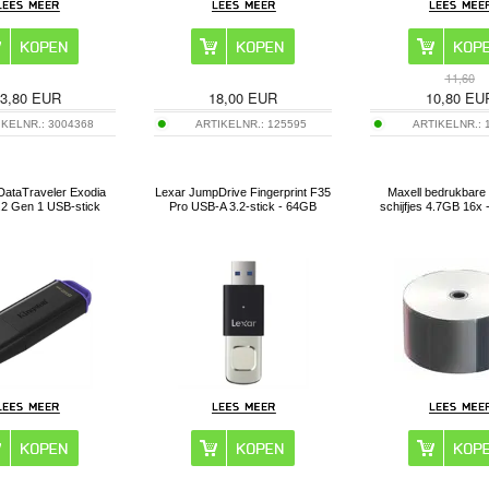
11,60
3,80
EUR
18,00
EUR
10,80
EU
IKELNR.:
3004368
ARTIKELNR.:
125595
ARTIKELNR.:
DataTraveler Exodia
Lexar JumpDrive Fingerprint F35
Maxell bedrukbar
.2 Gen 1 USB-stick
Pro USB-A 3.2-stick - 64GB
schijfjes 4.7GB 16x 