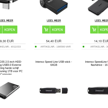
9,30
EUR
54,40
EUR
14,10
EU
IKELNR.:
4011033
ARTIKELNR.:
198580-VAR
ARTIKELNR.:
3
55 2,5 inch HDD-
Intenso Speed Line USB-stick -
Intenso SpeedLine 
ng USB3.0 Externe
64GB
flashdrive - 1
zing harde schijf
uning 1TB voor PC
Computer