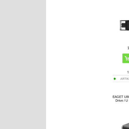
1
ARTIK
EAGET U8C 
Drive / U