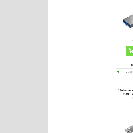
6
ART
Verbatim 
120GB,