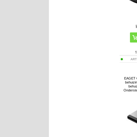
1
ART
EAGET G
behuizi
behui
Onderste