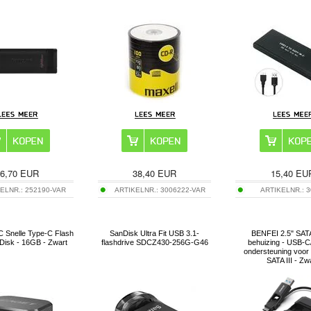
6,70
EUR
38,40
EUR
15,40
EU
ELNR.:
252190-VAR
ARTIKELNR.:
3006222-VAR
ARTIKELNR.:
3
Snelle Type-C Flash
SanDisk Ultra Fit USB 3.1-
BENFEI 2.5" SAT
 Disk - 16GB - Zwart
flashdrive SDCZ430-256G-G46
behuizing - USB-C
ondersteuning voo
SATA III - Zw