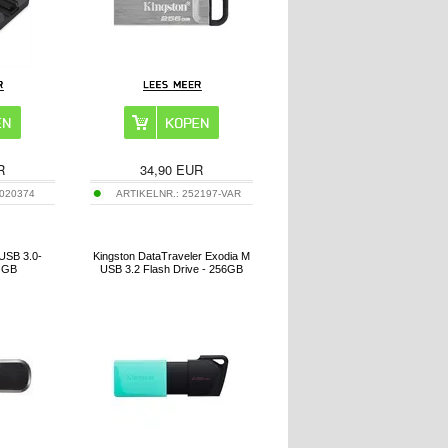
R
34,90
EUR
020374
ARTIKELNR.:
252197-VAR
USB 3.0-
Kingston DataTraveler Exodia M
6 GB
USB 3.2 Flash Drive - 256GB