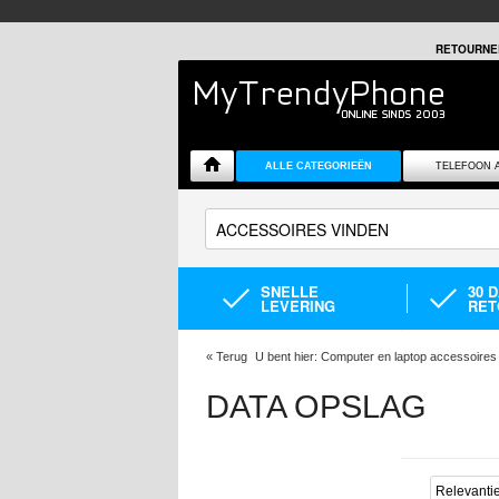
RETOURNE
ALLE CATEGORIEËN
TELEFOON 
SNELLE
30 
LEVERING
RET
«
Terug
U bent hier:
Computer en laptop accessoires
DATA OPSLAG