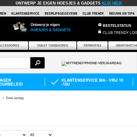
ONTWERP JE EIGEN HOESJES & GADGETS
KLIK HIER
REN
KLANTENSERVICE
BEDRIJFSGEGEVENS
CLUB TRENDY
NIEUWS EN TIPS
Ontwerp je eigen
BESTELSTATUS
HOESJES & GADGETS
CLUB TRENDY LOG
ACCESSOIRES
TABLET TOEBEHOREN
REPARATIES
SMARTWATCH
DAGEN
KLANTENSERVICE MA - VRIJ 10
OURBELEID
-18U
Data opslag