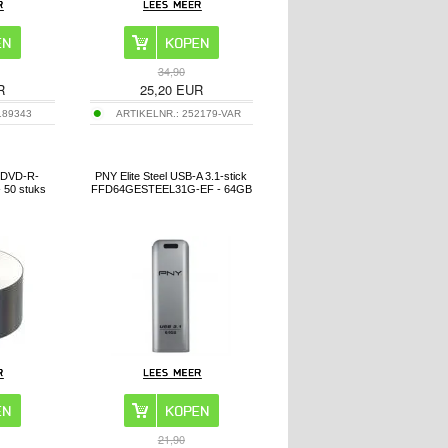
34,90
R
25,20
EUR
189343
ARTIKELNR.:
252179-VAR
e DVD-R-
PNY Elite Steel USB-A 3.1-stick
- 50 stuks
FFD64GESTEEL31G-EF - 64GB
21,90