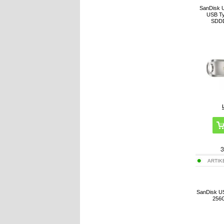
SanDisk U
USB Ty
SDD
3
ARTIK
SanDisk US
256