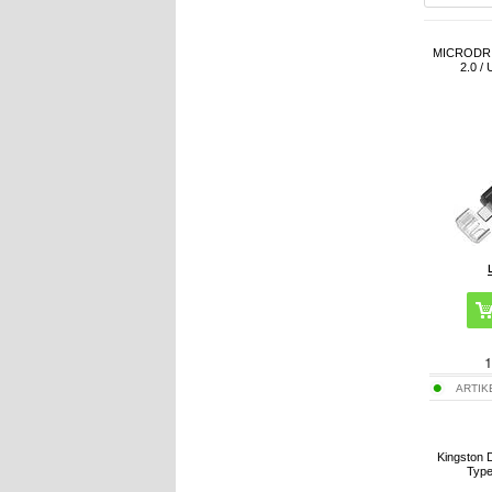
MICRODRI
2.0 /
1
ARTIK
Kingston 
Type