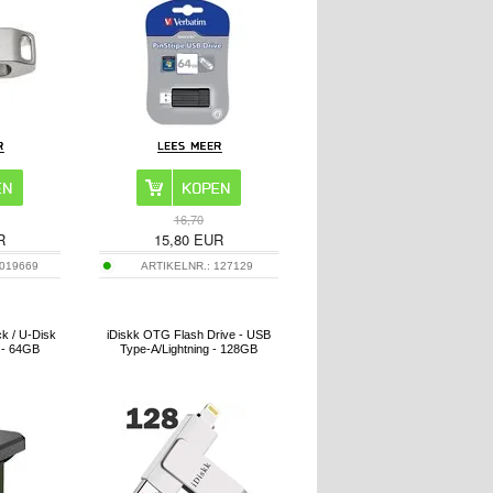
16,70
R
15,80
EUR
019669
ARTIKELNR.:
127129
k / U-Disk
iDiskk OTG Flash Drive - USB
 - 64GB
Type-A/Lightning - 128GB