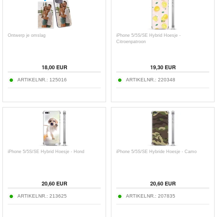
Ontwerp je omslag
iPhone 5/5S/SE Hybrid Hoesje -
Citroenpatroon
18,00
EUR
19,30
EUR
ARTIKELNR.:
125016
ARTIKELNR.:
220348
iPhone 5/5S/SE Hybrid Hoesje - Hond
iPhone 5/5S/SE Hybride Hoesje - Camo
20,60
EUR
20,60
EUR
ARTIKELNR.:
213625
ARTIKELNR.:
207835