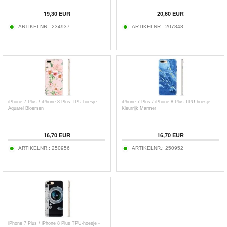
19,30
EUR
20,60
EUR
ARTIKELNR.:
234937
ARTIKELNR.:
207848
iPhone 7 Plus / iPhone 8 Plus TPU-hoesje -
iPhone 7 Plus / iPhone 8 Plus TPU-hoesje -
Aquarel Bloemen
Kleurrijk Marmer
16,70
EUR
16,70
EUR
ARTIKELNR.:
250956
ARTIKELNR.:
250952
iPhone 7 Plus / iPhone 8 Plus TPU-hoesje -