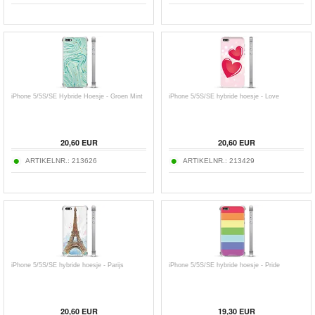
iPhone 5/5S/SE Hybride Hoesje - Groen Mint
iPhone 5/5S/SE hybride hoesje - Love
20,60
EUR
20,60
EUR
ARTIKELNR.:
213626
ARTIKELNR.:
213429
iPhone 5/5S/SE hybride hoesje - Parijs
iPhone 5/5S/SE hybride hoesje - Pride
20,60
EUR
19,30
EUR