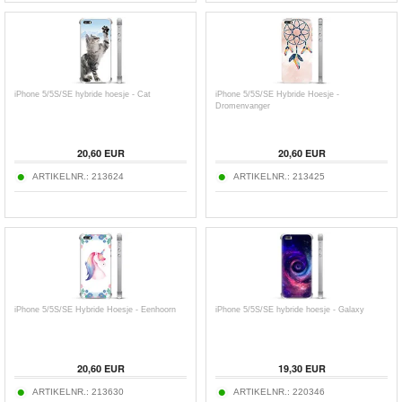
iPhone 5/5S/SE hybride hoesje - Cat
iPhone 5/5S/SE Hybride Hoesje -
Dromenvanger
20,60
EUR
20,60
EUR
ARTIKELNR.:
213624
ARTIKELNR.:
213425
iPhone 5/5S/SE Hybride Hoesje - Eenhoorn
iPhone 5/5S/SE hybride hoesje - Galaxy
20,60
EUR
19,30
EUR
ARTIKELNR.:
213630
ARTIKELNR.:
220346