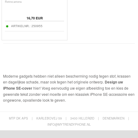
Retrocamera
16,70
EUR
ARTIKELNR.:
250955
Moderne gadgets hebben niet alleen bescherming nodig tegen stof, krassen
en dagelijkse schade, maar ook tegen het originele ontwerp.
Design uw
iPhone SE-cover
hier! Voeg eenvoudig uw eigen afbeelding toe en kies de
gewenste tekst zonder veel moeite om een klassiek iPhone SE-accessoire een
ongewone, opvallende look te geven.
MTP DK APS
|
KARLEBOVEJ 59
|
3400 HILLERØD
|
DENEMARKEN
|
INFO@MYTRENDYPHONE.NL