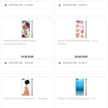
ARTIKELNR.:
207846
ARTIKELNR.:
234935
iPhone 5/5S/SE Hybride Hoesje -
iPhone 5/5S/SE Hybride Hoesje - Roze
Romantische Bloemen
Bloemen
19,30
EUR
20,60
EUR
ARTIKELNR.:
220350
ARTIKELNR.:
213427
iPhone 5/5S/SE Hybride Hoesje - Vertragen
iPhone 5/5S/SE Hybride Hoesje - Zee