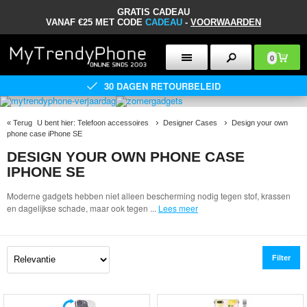
GRATIS CADEAU
VANAF €25 MET CODE
CADEAU
-
VOORWAARDEN
0
30 DAGEN RETOURBELEID
«
Terug
U bent hier:
Telefoon accessoires
Designer Cases
Design your own
phone case iPhone SE
DESIGN YOUR OWN PHONE CASE
IPHONE SE
Moderne gadgets hebben niet alleen bescherming nodig tegen stof, krassen
en dagelijkse schade, maar ook tegen
...
Lees meer
Filter