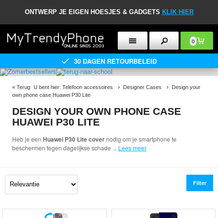
ONTWERP JE EIGEN HOESJES & GADGETS
KLIK HIER
0
30 DAGEN RETOURBELEID
«
Terug
U bent hier:
Telefoon accessoires
Designer Cases
Design your
own phone case Huawei P30 Lite
DESIGN YOUR OWN PHONE CASE
HUAWEI P30 LITE
Heb je een
Huawei P30 Lite cover
nodig om je smartphone te
beschermen tegen dagelijkse schade
...
Lees meer
Filter