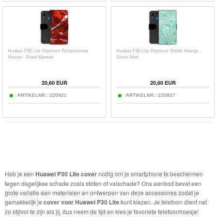
Huawei P30 Lite Premium Portemonnee
Huawei P30 Lite Premium Wallet Hoesje -
Hoesje - Rood Marmer
Groen Mint
20,60
EUR
20,60
EUR
ARTIKELNR.:
220921
ARTIKELNR.:
220927
Heb je een
Huawei P30 Lite cover
nodig om je smartphone te beschermen
tegen dagelijkse schade zoals stoten of valschade? Ons aanbod bevat een
grote variatie aan materialen en ontwerpen van deze accessoires zodat je
gemakkelijk je
cover voor Huawei P30 Lite
kunt kiezen. Je telefoon dient net
zo stijlvol te zijn als jij, dus neem de tijd en kies je favoriete telefoonhoesje!