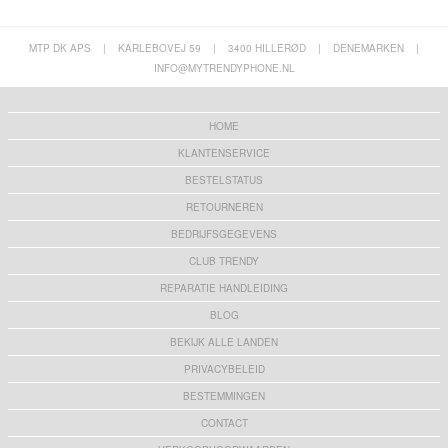
MTP DK APS
|
KARLEBOVEJ 59
|
3400 HILLERØD
|
DENEMARKEN
|
INFO@MYTRENDYPHONE.NL
HOME
KLANTENSERVICE
BESTELSTATUS
RETOURNEREN
BEDRIJFSGEGEVENS
CLUB TRENDY
REPARATIE HANDLEIDING
BLOG
BEKIJK ALLE LANDEN
PRIVACYBELEID
BESTEMMINGEN
CONTACT