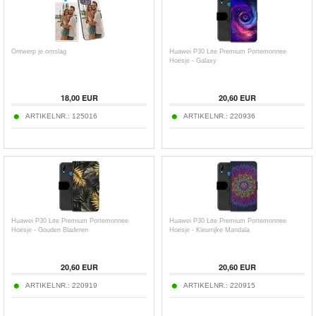
Ontwerp je omslag
Huawei P30 Lite Premium Portemonnee
Hoesje - Galaxy
18,00
EUR
20,60
EUR
ARTIKELNR.:
125016
ARTIKELNR.:
220936
Huawei P30 Lite Premium Portemonnee
Huawei P30 Lite Premium Portemonnee
Hoesje - Gouden Bladeren
Hoesje - Kleurrijke Mandala
20,60
EUR
20,60
EUR
ARTIKELNR.:
220919
ARTIKELNR.:
220915