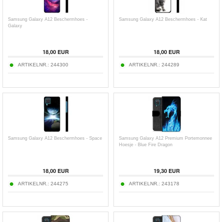
Samsung Galaxy A12 Beschermhoes -
Samsung Galaxy A12 Beschermhoes - Kat
Galaxy
18,00
EUR
18,00
EUR
ARTIKELNR.:
244300
ARTIKELNR.:
244289
Samsung Galaxy A12 Beschermhoes - Space
Samsung Galaxy A12 Premium Portemonnee
Hoesje - Blue Fire Dragon
18,00
EUR
19,30
EUR
ARTIKELNR.:
244275
ARTIKELNR.:
243178