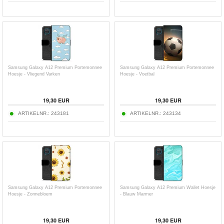
Samsung Galaxy A12 Premium Portemonnee
Samsung Galaxy A12 Premium Portemonnee
Hoesje - Vliegend Varken
Hoesje - Voetbal
19,30
EUR
19,30
EUR
ARTIKELNR.:
243181
ARTIKELNR.:
243134
Samsung Galaxy A12 Premium Portemonnee
Samsung Galaxy A12 Premium Wallet Hoesje
Hoesje - Zonnebloem
- Blauw Marmer
19,30
EUR
19,30
EUR