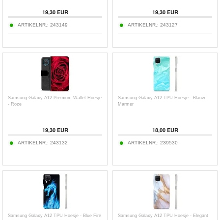
19,30
EUR
19,30
EUR
ARTIKELNR.:
243149
ARTIKELNR.:
243127
Samsung Galaxy A12 Premium Wallet Hoesje
Samsung Galaxy A12 TPU Hoesje - Blauw
- Roze
Marmer
19,30
EUR
18,00
EUR
ARTIKELNR.:
243132
ARTIKELNR.:
239530
Samsung Galaxy A12 TPU Hoesje - Blue Fire
Samsung Galaxy A12 TPU Hoesje - Elegant