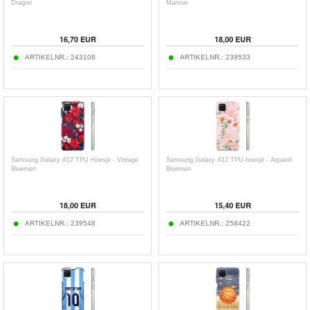
Dragon
Marmer
16,70
EUR
18,00
EUR
ARTIKELNR.:
243108
ARTIKELNR.:
239533
Samsung Galaxy A12 TPU Hoesje - Vintage
Samsung Galaxy A12 TPU-hoesje - Aquarel
Bloemen
Bloemen
18,00
EUR
15,40
EUR
ARTIKELNR.:
239548
ARTIKELNR.:
258422