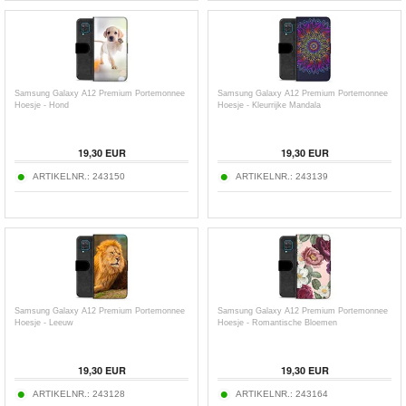
Samsung Galaxy A12 Premium Portemonnee
Samsung Galaxy A12 Premium Portemonnee
Hoesje - Hond
Hoesje - Kleurrijke Mandala
19,30
EUR
19,30
EUR
ARTIKELNR.:
243150
ARTIKELNR.:
243139
Samsung Galaxy A12 Premium Portemonnee
Samsung Galaxy A12 Premium Portemonnee
Hoesje - Leeuw
Hoesje - Romantische Bloemen
19,30
EUR
19,30
EUR
ARTIKELNR.:
243128
ARTIKELNR.:
243164