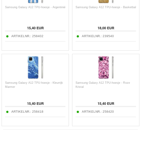
Samsung Galaxy A12 TPU-hoesje - Argentinië
Samsung Galaxy A12 TPU-hoesje - Basketbal
15,40
EUR
18,00
EUR
ARTIKELNR.:
258402
ARTIKELNR.:
239540
Samsung Galaxy A12 TPU-hoesje - Kleurrijk
Samsung Galaxy A12 TPU-hoesje - Roze
Marmer
Kristal
15,40
EUR
15,40
EUR
ARTIKELNR.:
258418
ARTIKELNR.:
258420