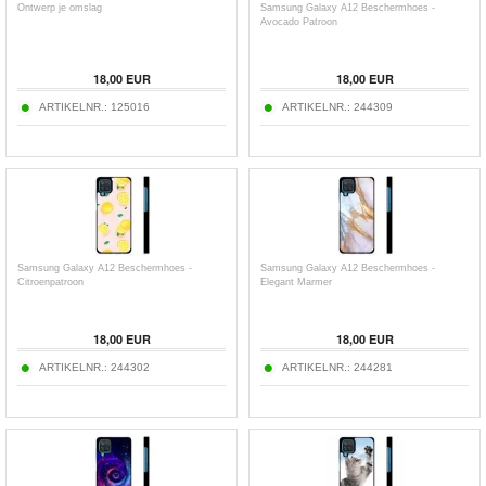
Ontwerp je omslag
Samsung Galaxy A12 Beschermhoes -
Avocado Patroon
18,00
EUR
18,00
EUR
ARTIKELNR.:
125016
ARTIKELNR.:
244309
Samsung Galaxy A12 Beschermhoes -
Samsung Galaxy A12 Beschermhoes -
Citroenpatroon
Elegant Marmer
18,00
EUR
18,00
EUR
ARTIKELNR.:
244302
ARTIKELNR.:
244281