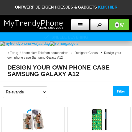
ONTWERP JE EIGEN HOESJES & GADGETS
KLIK HIER
0
30 DAGEN RETOURBELEID
«
Terug
U bent hier:
Telefoon accessoires
Designer Cases
Design your
own phone case Samsung Galaxy A12
DESIGN YOUR OWN PHONE CASE
SAMSUNG GALAXY A12
Filter