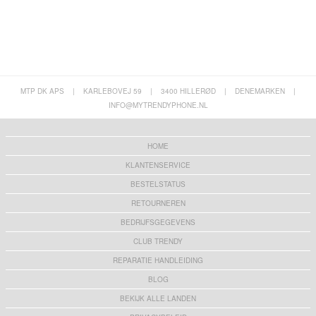
MTP DK APS
|
KARLEBOVEJ 59
|
3400 HILLERØD
|
DENEMARKEN
|
INFO@MYTRENDYPHONE.NL
HOME
KLANTENSERVICE
BESTELSTATUS
RETOURNEREN
BEDRIJFSGEGEVENS
CLUB TRENDY
REPARATIE HANDLEIDING
BLOG
BEKIJK ALLE LANDEN