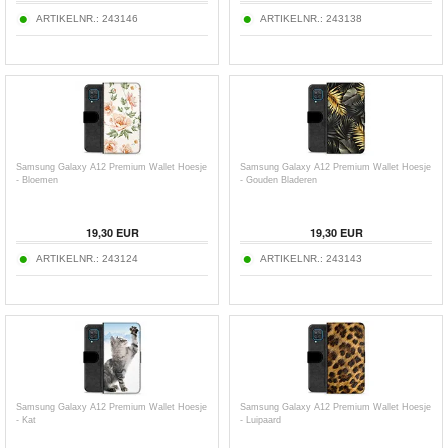
ARTIKELNR.:
243146
ARTIKELNR.:
243138
Samsung Galaxy A12 Premium Wallet Hoesje
Samsung Galaxy A12 Premium Wallet Hoesje
- Bloemen
- Gouden Bladeren
19,30
EUR
19,30
EUR
ARTIKELNR.:
243124
ARTIKELNR.:
243143
Samsung Galaxy A12 Premium Wallet Hoesje
Samsung Galaxy A12 Premium Wallet Hoesje
- Kat
- Luipaard