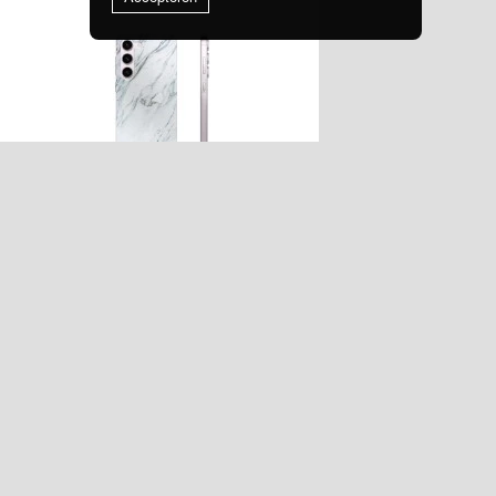
15,40
EUR
ARTIKELNR.:
261362
Samsung Galaxy S23 5G 256178_Amber
r
Marble; Designer-Cover## - 256178_Amber
Marble; Designer-Cover##