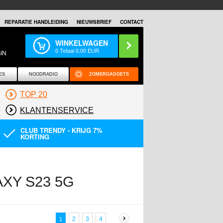
REPARATIE HANDLEIDING
NIEUWSBRIEF
CONTACT
WINKELWAGEN
0
Totaal
0,00
EUR
IN
ES
NOODRADIO
ZOMERGADGETS
TOP 20
KLANTENSERVICE
CLUB TRENDY - KRIJG 7%
KORTING
XY S23 5G
2
3
4
1