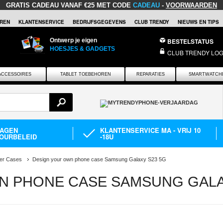
GRATIS CADEAU
VANAF €25 MET CODE
CADEAU
-
VOORWAARDEN
REN
KLANTENSERVICE
BEDRIJFSGEGEVENS
CLUB TRENDY
NIEUWS EN TIPS
Ontwerp je eigen
BESTELSTATUS
HOESJES & GADGETS
CLUB TRENDY LOG
ACCESSOIRES
TABLET TOEBEHOREN
REPARATIES
SMARTWATCH
DAGEN
KLANTENSERVICE MA - VRIJ 10
OURBELEID
-18U
er Cases
Design your own phone case Samsung Galaxy S23 5G
N PHONE CASE SAMSUNG GALA