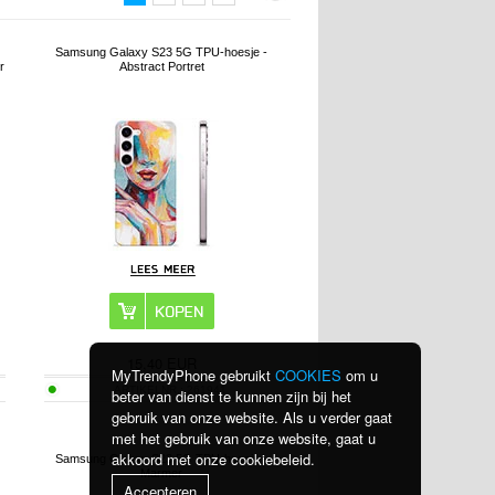
Samsung Galaxy S23 5G TPU-hoesje -
r
Abstract Portret
15,40
EUR
MyTrendyPhone gebruikt
COOKIES
om u
ARTIKELNR.:
261941
beter van dienst te kunnen zijn bij het
gebruik van onze website. Als u verder gaat
met het gebruik van onze website, gaat u
akkoord met onze cookiebeleid.
Samsung Galaxy S23 5G TPU-hoesje -
Marmer
Accepteren