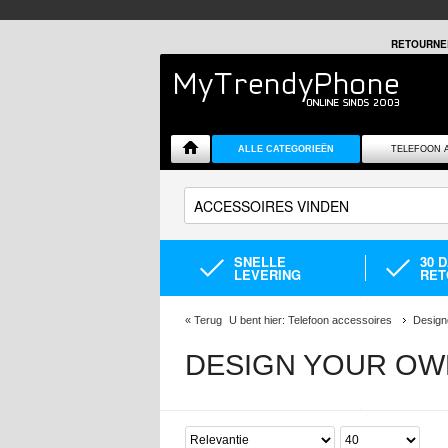
RETOURNE
ALLE CATEGORIEËN
TELEFOON 
SNELLE
30 
LEVERING
RET
«
Terug
U bent hier:
Telefoon accessoires
Design
DESIGN YOUR OW