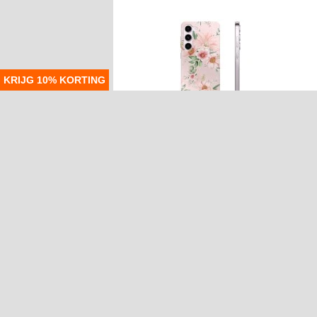
KRIJG 10% KORTING
15,40
EUR
ARTIKELNR.:
261428
Samsung Galaxy S23 5G TPU-hoesje -
Voetbal
M