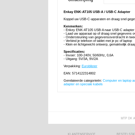
Enkay ENK-AT105 USB-A / USB-C Adapter
Koppel uw USB-C-apparaten en draag snel gegeven
Kenmerken:
- Enkey ENK-AT105 USB-A naar USB-C adapter
- Laad uw apparaat op of draag snel gegevens o
- Ondersteuning van gegevensoverdracht in twee
- Verbind je telefoon of tablet met je pc of laptop
- Klein en lichtgewicht ontwerp, gemakkelijk dra
Specificaties:
- Invoer: 100-240V, 50/60Hz, 0,6A
- Uitgang: 5V/3A, 9V/2A
Verpakking:
Euroblister
EAN: 5714122314802
Gerelateerde categorieën:
Computer en laptop a
adapter en speciale kabels
MTP DK 
KLANTENSERVICE
BESTELSTA