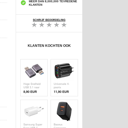
MEER DAN 8,000,000 TEVREDENE
KLANTEN
SCHRIJF BEOORDELING
KLANTEN KOCHTEN OOK
Hoge Snelheid
Universele 4-
USB 3.1 naar
poorts
USB-C OTG
snelladende
8,90 EUR
11,90
EUR
Adapter - 10Gbps
USB-
lichtnetadapter -
48W - zwart
Samsung Super
Baseus
Fast USB-C
Compacte