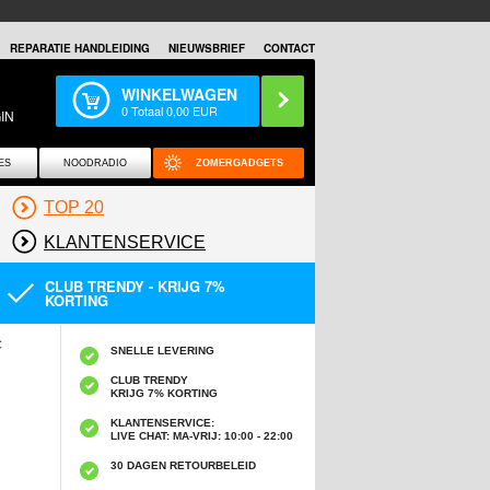
REPARATIE HANDLEIDING
NIEUWSBRIEF
CONTACT
WINKELWAGEN
0
Totaal
0,00
EUR
IN
ES
NOODRADIO
ZOMERGADGETS
TOP 20
KLANTENSERVICE
CLUB TRENDY - KRIJG 7%
KORTING
C
SNELLE LEVERING
CLUB TRENDY
KRIJG 7% KORTING
KLANTENSERVICE:
LIVE CHAT: MA-VRIJ: 10:00 - 22:00
30 DAGEN RETOURBELEID