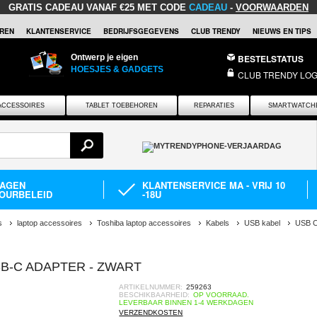
GRATIS CADEAU
VANAF €25 MET CODE
CADEAU
-
VOORWAARDEN
REN
KLANTENSERVICE
BEDRIJFSGEGEVENS
CLUB TRENDY
NIEUWS EN TIPS
Ontwerp je eigen
BESTELSTATUS
HOESJES & GADGETS
CLUB TRENDY LOG
ACCESSOIRES
TABLET TOEBEHOREN
REPARATIES
SMARTWATCH
DAGEN
KLANTENSERVICE MA - VRIJ 10
OURBELEID
-18U
s
laptop accessoires
Toshiba laptop accessoires
Kabels
USB kabel
USB 
SB-C ADAPTER - ZWART
ARTIKELNUMMER:
259263
BESCHIKBAARHEID:
OP VOORRAAD.
LEVERBAAR BINNEN 1-4 WERKDAGEN
VERZENDKOSTEN