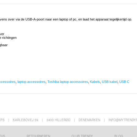
s over via de USB-A-poort naar een laptop of pc, en laad het apparaat tegelijkertijd op.
ver
 richtingen
agbaar
ccessoires
,
laptop accessoires
,
Toshiba laptop accessoires
,
Kabels
,
USB kabel
,
USB C
APS
|
KARLEBOVEJ 59
|
3400 HILLERØD
|
DENEMARKEN
|
INFO@MYTRENDY
TUS
RETOURNEREN
CLUB TRENDY
BLOG