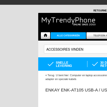
RETOURNE
ALLE CATEGORIEËN
TELEFOON 
SNELLE
30 
LEVERING
RET
«
Terug
U bent hier:
Computer en laptop accessoire
adapter en speciale kabels
ENKAY ENK-AT105 USB-A / U