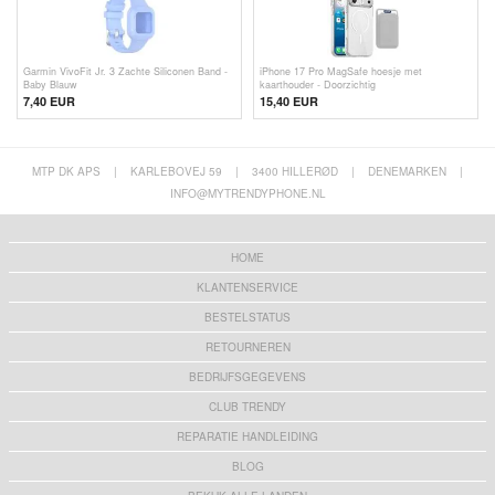
Garmin VivoFit Jr. 3 Zachte Siliconen Band -
iPhone 17 Pro MagSafe hoesje met
Baby Blauw
kaarthouder - Doorzichtig
7,40
EUR
15,40 EUR
MTP DK APS
|
KARLEBOVEJ 59
|
3400 HILLERØD
|
DENEMARKEN
|
INFO@MYTRENDYPHONE.NL
HOME
KLANTENSERVICE
BESTELSTATUS
RETOURNEREN
BEDRIJFSGEGEVENS
CLUB TRENDY
REPARATIE HANDLEIDING
BLOG