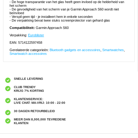
- De hoge transparantie van het glas heeft geen invloed op de helderheid van
het scherm
- De gevoeligheid van het scherm van je Garmin Approach S60 wordt niet
beïnvloed
- Verspil geen tijd - je installeert hem in enkele seconden
- De verpakking bevat twee stuks screenprotector van gehard glas
Compatibiliteit:
Garmin Approach S60
Verpakking:
Euroblister
EAN: 5714122597458
Gerelateerde categorieën:
Bluetooth gadgets en accessoires
,
Smartwatches
,
Smartwatch accessoires
SNELLE LEVERING
CLUB TRENDY
KRIJG 7% KORTING
KLANTENSERVICE:
LIVE CHAT: MA-VRIJ: 10:00 - 22:00
30 DAGEN RETOURBELEID
MEER DAN 8,000,000 TEVREDENE
KLANTEN