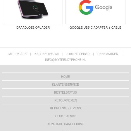
DRAADLOZE OPLADER
GOOGLE USB-C ADAPTER & CABLE
MTP DK APS
|
KARLEBOVEJ 59
|
3400 HILLERØD
|
DENEMARKEN
|
INFO@MYTRENDYPHONE.NL
HOME
KLANTENSERVICE
BESTELSTATUS
RETOURNEREN
BEDRIJFSGEGEVENS
CLUB TRENDY
REPARATIE HANDLEIDING