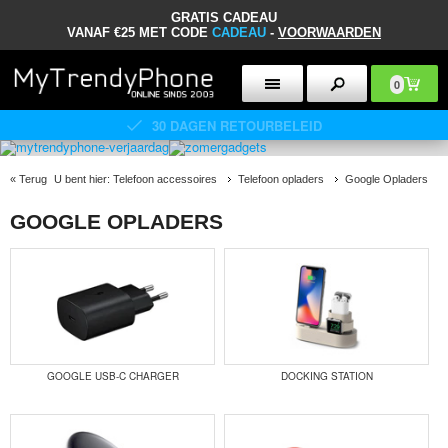
GRATIS CADEAU
VANAF €25 MET CODE
CADEAU
-
VOORWAARDEN
0
30 DAGEN RETOURBELEID
«
Terug
U bent hier:
Telefoon accessoires
Telefoon opladers
Google Opladers
GOOGLE OPLADERS
GOOGLE USB-C CHARGER
DOCKING STATION