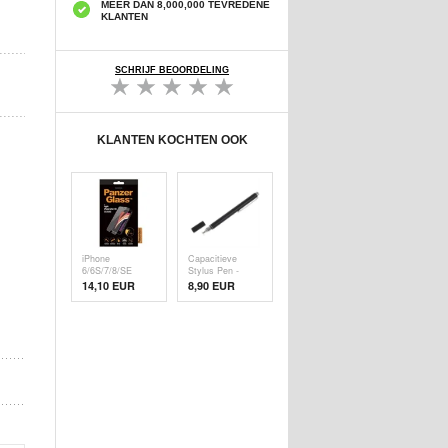
MEER DAN 8,000,000 TEVREDENE
KLANTEN
SCHRIJF BEOORDELING
KLANTEN KOCHTEN OOK
iPhone
Capacitieve
6/6S/7/8/SE
Stylus Pen -
(2020)/SE (
Zwart
14,10 EUR
8,90 EUR