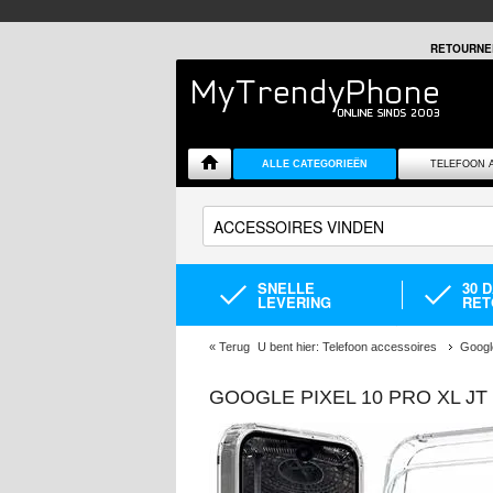
RETOURNE
ALLE CATEGORIEËN
TELEFOON 
SNELLE
30 
LEVERING
RET
«
Terug
U bent hier:
Telefoon accessoires
Googl
GOOGLE PIXEL 10 PRO XL J