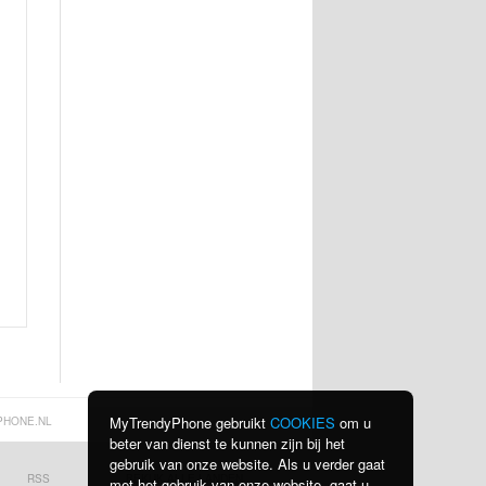
MyTrendyPhone gebruikt
COOKIES
om u
PHONE.NL
beter van dienst te kunnen zijn bij het
gebruik van onze website. Als u verder gaat
RSS
BEKIJK ALLE LANDEN
met het gebruik van onze website, gaat u