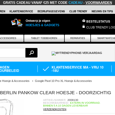
GRATIS CADEAU
VANAF €25 MET CODE
CADEAU
-
VOORWAARDEN
REN
KLANTENSERVICE
BEDRIJFSGEGEVENS
CLUB TRENDY
NIEUWS EN TIPS
Ontwerp je eigen
BESTELSTATUS
HOESJES & GADGETS
CLUB TRENDY LOG
ACCESSOIRES
TABLET TOEBEHOREN
REPARATIES
SMARTWATCH
DAGEN
KLANTENSERVICE MA - VRIJ 10
OURBELEID
-18U
e Hoesje & Accessories
Google Pixel 10 Pro XL Hoesje & Accessories
T BERLIN PANKOW CLEAR HOESJE - DOORZICHTIG
ARTIKELNUMMER:
2008130
BESCHIKBAARHEID:
EXTERN IN VOORRAAD.
BINNEN 5 A 10 DAGEN LEVERBAAR
VERZENDKOSTEN