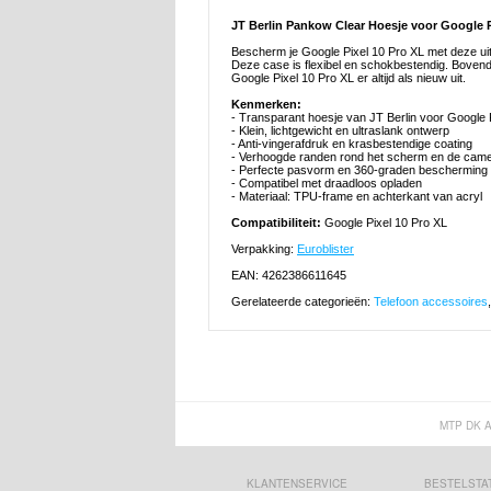
JT Berlin Pankow Clear Hoesje voor Google P
Bescherm je Google Pixel 10 Pro XL met deze uits
Deze case is flexibel en schokbestendig. Bovend
Google Pixel 10 Pro XL er altijd als nieuw uit.
Kenmerken:
- Transparant hoesje van JT Berlin voor Google 
- Klein, lichtgewicht en ultraslank ontwerp
- Anti-vingerafdruk en krasbestendige coating
- Verhoogde randen rond het scherm en de cam
- Perfecte pasvorm en 360-graden bescherming
- Compatibel met draadloos opladen
- Materiaal: TPU-frame en achterkant van acryl
Compatibiliteit:
Google Pixel 10 Pro XL
Verpakking:
Euroblister
EAN: 4262386611645
Gerelateerde categorieën:
Telefoon accessoires
MTP DK 
KLANTENSERVICE
BESTELSTA