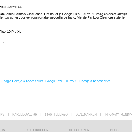
ixel 10 Pro XL
tekende Pankow Clear case. Het houdt je Google Pixel 10 Pro XL veilig en overzichtelijk.
ien zorgt het voor een comfortabel gevoel in de hand. Met de Pankow Clear case ziet je
Pixel 10 Pro XL
era
,
Google Hoesje & Accessories
,
Google Pixel 10 Pro XL Hoesje & Accessories
APS
|
KARLEBOVEJ 59
|
3400 HILLERØD
|
DENEMARKEN
|
INFO@MYTRENDY
TUS
RETOURNEREN
CLUB TRENDY
BLOG