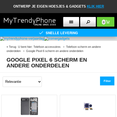
ONTWERP JE EIGEN HOESJES & GADGETS
KLIK HIER
0
SNELLE LEVERING
«
Terug
U bent hier:
Telefoon accessoires
Telefoon scherm en andere
onderdelen
Google Pixel 6 scherm en andere onderdelen
GOOGLE PIXEL 6 SCHERM EN
ANDERE ONDERDELEN
Filter