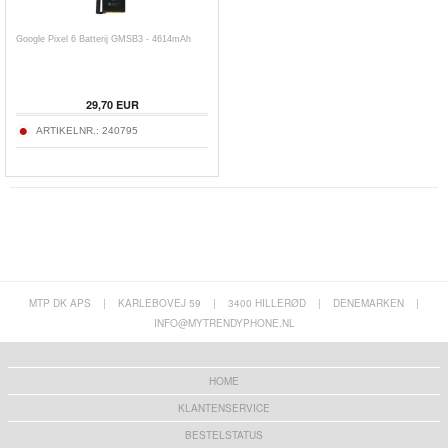
Google Pixel 6 Batterij GMSB3 - 4614mAh
29,70
EUR
ARTIKELNR.:
240795
MTP DK APS
|
KARLEBOVEJ 59
|
3400 HILLERØD
|
DENEMARKEN
|
INFO@MYTRENDYPHONE.NL
HOME
KLANTENSERVICE
BESTELSTATUS