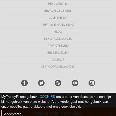
RETOURNEREN
BEDRIJFSGEGEVENS
CLUB TRENDY
REPARATIE HANDLEIDING
BLOG
BEKIJK ALLE LANDEN
PRIVACYBELEID
BESTEMMINGEN
CONTACT
VERKOOPVOORWAARDEN
MyTrendyPhone gebruikt
COOKIES
om u beter van dienst te kunnen zijn
MET TROTS STEUNEN WIJ:
bij het gebruik van onze website. Als u verder gaat met het gebruik van
onze website, gaat u akkoord met onze cookiebeleid.
KRIJG 10% KORTING
Accepteren