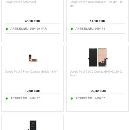
Google Pixel 6 Achterkant
Google Pixel 6 Cameramodule - 50 MP + 12
MP
40,10
EUR
14,10
EUR
ARTIKELNR.:
269469-VAR
ARTIKELNR.:
269473
Google Pixel 6 Front Camera Module - 8 MP
Google Pixel 6 LCD Display G949-00175-01 -
Zwart
12,90
EUR
102,40
EUR
ARTIKELNR.:
269472
ARTIKELNR.:
240787