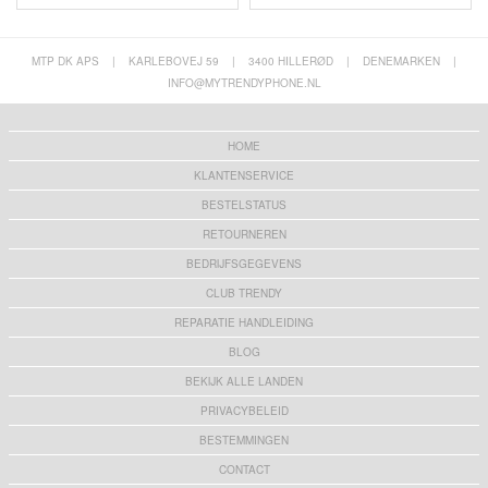
MTP DK APS
|
KARLEBOVEJ 59
|
3400 HILLERØD
|
DENEMARKEN
|
INFO@MYTRENDYPHONE.NL
HOME
KLANTENSERVICE
BESTELSTATUS
RETOURNEREN
BEDRIJFSGEGEVENS
CLUB TRENDY
REPARATIE HANDLEIDING
BLOG
BEKIJK ALLE LANDEN
PRIVACYBELEID
BESTEMMINGEN
CONTACT