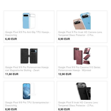
Google Pixel 9/9 Pro Anti-Slip TPU Hoesje -
Google Pixel 9 Pro Imak HD Camera Lens
Doorzichtig
Tempered Glass Protector - 2 Pcs.
6,40 EUR
8,90 EUR
Google Pixel 9/9 Pro Portemonnee Hoesje
Google Pixel 9/9 Pro Caseme 013 Series
met Magnetische Sluiting - Zwart
Portemonnee Hoesje - Wijnrood
11,60
EUR
12,90 EUR
Google Pixel 9/9 Pro TPU Screenprotector -
Google Pixel 9 Imak HD Camera Lens
Doorzichtig
Tempered Glass Protector - 2 Pcs.
8,90 EUR
8,90 EUR