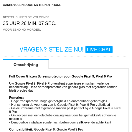
AANBEVOLEN DOOR MYTRENDYPHONE
BESTEL BINNEN DE VOLGENDE
35 UUR 26 MIN. 07 SEC.
VOOR ZENDING MORGEN.
VRAGEN? STEL ZE NU!
LIVE CHAT
Omschrijving
Full Cover Glazen Screenprotector voor Google Pixel 9, Pixel 9 Pro
Uw Google Pixel 9, Pixel 9 Pro verdient superieure en schermvullende
bescherming! Deze screenprotector van gehard glas met afgeronde randen
biedt precies dat.
Functies:
- Hoge transparantie, hoge gevoeligheid en onbreekbaar gehard glas
- Het schermt de voorkant van je Google Pixel 9, Pixel 9 Pro volledig af
- Gekleurd frame met afgeronde randen past perfect bij je Google Pixel 9, Pixel
9 Pro
- Ontworpen met een oleofobe coating waardoor het gemakkelijk schoon te
maken is
- Eenvoudige installatie zonder luchtbellen door zelfklevende achterkant
Compatibiliteit:
Google Pixel 9, Google Pixel 9 Pro