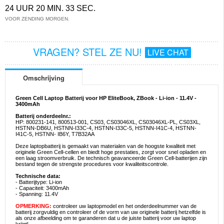
24 UUR 20 MIN. 33 SEC.
VOOR ZENDING MORGEN.
VRAGEN? STEL ZE NU!
LIVE CHAT
Omschrijving
Green Cell Laptop Batterij voor HP EliteBook, ZBook - Li-ion - 11.4V -
3400mAh
Batterij onderdeelnr.:
HP: 800231-141, 800513-001, CS03, CS03046XL, CS03046XL-PL, CS03XL,
HSTNN-DB6U, HSTNN-I33C-4, HSTNN-I33C-5, HSTNN-I41C-4, HSTNN-
I41C-5, HSTNN- IB6Y, T7B32AA
Deze laptopbatterij is gemaakt van materialen van de hoogste kwaliteit met
originele Green Cell-cellen en biedt hoge prestaties, zorgt voor snel opladen en
een laag stroomverbruik. De technisch geavanceerde Green Cell-batterijen zijn
bestand tegen de strengste procedures voor kwaliteitscontrole.
Technische data:
- Batterijtype: Li-ion
- Capaciteit: 3400mAh
- Spanning: 11.4V
OPMERKING:
controleer uw laptopmodel en het onderdeelnummer van de
batterij zorgvuldig en controleer of de vorm van uw originele batterij hetzelfde is
als onze afbeelding om te garanderen dat u de juiste batterij voor uw laptop