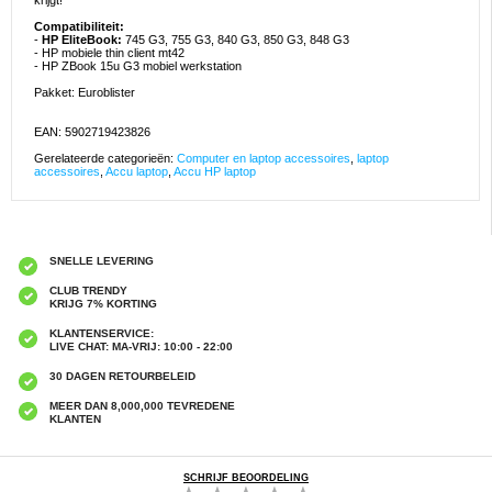
krijgt!
Compatibiliteit:
-
HP EliteBook:
745 G3, 755 G3, 840 G3, 850 G3, 848 G3
- HP mobiele thin client mt42
- HP ZBook 15u G3 mobiel werkstation
Pakket: Euroblister
EAN: 5902719423826
Gerelateerde categorieën:
Computer en laptop accessoires
,
laptop
accessoires
,
Accu laptop
,
Accu HP laptop
SNELLE LEVERING
CLUB TRENDY
KRIJG 7% KORTING
KLANTENSERVICE:
LIVE CHAT: MA-VRIJ: 10:00 - 22:00
30 DAGEN RETOURBELEID
MEER DAN 8,000,000 TEVREDENE
KLANTEN
SCHRIJF BEOORDELING