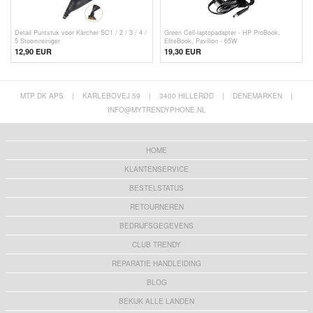
Detail Puntstuk voor Kärcher SC1 / 2 / 3 / 4 /
Green Cell-laptopadapter - HP ProBook,
5 Stoomreiniger
EliteBook, Pavilion - 65W
12,90 EUR
19,30 EUR
MTP DK APS
|
KARLEBOVEJ 59
|
3400 HILLERØD
|
DENEMARKEN
|
INFO@MYTRENDYPHONE.NL
HOME
KLANTENSERVICE
BESTELSTATUS
RETOURNEREN
BEDRIJFSGEGEVENS
CLUB TRENDY
REPARATIE HANDLEIDING
BLOG
BEKIJK ALLE LANDEN