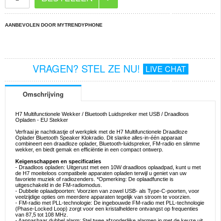
AANBEVOLEN DOOR MYTRENDYPHONE
VRAGEN? STEL ZE NU!
LIVE CHAT
Omschrijving
H7 Multifunctionele Wekker / Bluetooth Luidspreker met USB / Draadloos
Opladen - EU Stekker
Verfraai je nachtkastje of werkplek met de H7 Multifunctionele Draadloze
Oplader Bluetooth Speaker Klokradio. Dit slanke alles-in-één apparaat
combineert een draadloze oplader, Bluetooth-luidspreker, FM-radio en slimme
wekker, en biedt gemak en efficiëntie in een compact ontwerp.
Keigenschappen en specificaties
- Draadloos opladen: Uitgerust met een 10W draadloos oplaadpad, kunt u met
de H7 moeiteloos compatibele apparaten opladen terwijl u geniet van uw
favoriete muziek of radiozenders. *Opmerking: De oplaadfunctie is
uitgeschakeld in de FM-radiomodus.
- Dubbele oplaadpoorten: Voorzien van zowel USB- als Type-C-poorten, voor
veelzijdige opties om meerdere apparaten tegelijk van stroom te voorzien.
- FM-radio met PLL-technologie: De ingebouwde FM-radio met PLL-technologie
(Phase-Locked Loop) zorgt voor een kristalheldere ontvangst op frequenties
van 87,5 tot 108 MHz.
- Aanpasbaar dubbel alarm: Stel twee afzonderlijke alarmen in met de keuze uit