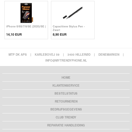
iPhone 6/6S/7/8/SE (2020)/SE (
Capacitieve Stylus Pen -
Zwart
14,10 EUR
8,90 EUR
MTP DK APS
|
KARLEBOVEJ 59
|
3400 HILLERØD
|
DENEMARKEN
|
INFO@MYTRENDYPHONE.NL
HOME
KLANTENSERVICE
BESTELSTATUS
RETOURNEREN
BEDRIJFSGEGEVENS
CLUB TRENDY
REPARATIE HANDLEIDING