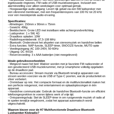
ingebouwde ringtones, FM-radio of USB-muziekweergave. Inclusief een
alarminstelling voor alleen weekdagen voor optimaal gemak.
- Hoogwaardige audio-uitgang: Levert rijk geluid via een 5W luidspreker met
een vibrerend membraan, met een frequentierespons van 100 Hz tot 20 kHz
voor een meeslepende audio-ervaring.
Specificaties:
- Afmetingen: 150mm x 90mm x 75mm
- Gewicht: 496g
- Beeldscherm: Grote LED met instelbare witte achtergrondverlichting
- Luidspreker: 1 x 5W, 4Ω
- Draadloos opladen: 10W
- Radiofrequentiebereik: 87,5-108 MHz
- Bluetooth: Ondersteunt het afspelen van stereomuziek en handsfree bellen
- Extra functies: NAP-functie, SLEEP-timer, SNOOZE-functie, MUTE-optie
- Voedingsingang: AC 100-240V, 50-60Hz
- Uitgang: DC 9V/2A
- Reservevoeding: 3 x AAA-batterijen (niet meegeleverd)
Ideale gebruiksvoorbeelden
- Metgezel naast het bed: Wakker worden met je favoriete FM-radiozender of
een geselecteerd USB-muzieknummer, met je smartphone volledig opgeladen
op de draadloze pad.
- Bureau accessoire: Stream muziek via Bluetooth terwijl je apparaten van
stroom worden voorzien via de USB of Type-C poorten, wat de productiviteit en
sfeer verbetert.
- Onmisbaar op reis: Het compacte formaat en de multifunctionaliteit maken het
een perfecte reisgenoot, met entertainment en oplaadoplossingen in één
apparaat.
- Handsfree communicatie: Gebruik de handsfree Bluetooth-functie om efficiënt
telefoongesprekken te voeren tijdens werk of vrije tijd.
- Ontspanningshulp: Stel de SLEEP-timer in om rustgevende muziek of radio af
te spelen terwijl je wegdroomt, zodat het apparaat automatisch wordt
uitgeschakeld.
Waarom kiezen voor de H7 Multifunctionele Draadloze Bluetooth
Luidspreker Klokradio?