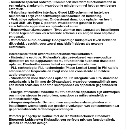
- Ruimtebesparend ontwerp: Combineert meerdere functionaliteiten in
een enkele, slanke unit, waardoor je minder rommel hebt en een betere
esthetiek.
- Gebruiksvriendelijke interface: Groot LED-scherm met instelbare
helderheid zorgt voor eenvoudige leesbaarheid en bediening.
- Veelzijdige oplaadopties: Ondersteunt draadloos opladen en heeft
zowel USB- als Type-C-poorten, waardoor het geschikt is voor
verschillende apparaten en oplaadvoorkeuren.
- Betrouwbaar alarmsysteem: Twee alarmen met aanpasbare instellingen
komen tegemoet aan verschillende schema's en zorgen voor stiptheid
en gemak.
- Verbeterde audio-ervaring: Hoogwaardige luidspreker levert helder en
rijk geluid, geschikt voor zowel muziekliefhebbers als gewone
luisteraars.
Interessante feiten over multifunctionele wekkerradio's
- Historische evolutie: Klokradio's zijn geëvolueerd van eenvoudige
tijdmeters en radioapparaten tot multifunctionele hubs met draadloos
opladen, Bluetooth-connectiviteit en aanpasbare alarmen.
- PLL-technologie: PLL-technologie (Phase-Locked Loop) in FM-radio's
stabiliseert de frequentie en zorgt voor een consistente en heldere
audio-ontvangst.
- Standaarden voor draadloos opladen: De integratie van 10W draadloze
oplaadpads is in lijn met de Qi-standaard, waardoor compatibiliteit met
een breed scala aan moderne smartphones en apparaten gegarandeerd
is.
- Energie-efficiëntie: Moderne multifunctionele apparaten zijn ontworpen
om minder stroom te verbruiken, waardoor ze milieuvriendelijk en
kosteneffectief zijn.
- Aanpassingstrends: De trend naar aanpasbare alarmgeluiden en -
instellingen weerspiegelt een groeiend verlangen van consumenten naar
gepersonaliseerde technologie-ervaringen.
Verbeter je dagelijkse routine met de H7 Multifunctionele Draadloze
Bluetooth Luidspreker Klokradio, een perfecte mix van functionaliteit,
gemak en modern design.