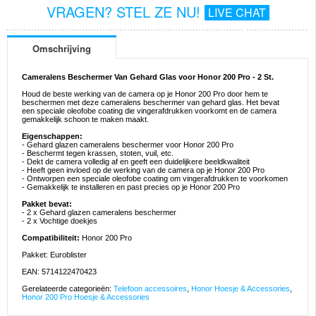
VRAGEN? STEL ZE NU!
LIVE CHAT
Omschrijving
Cameralens Beschermer Van Gehard Glas voor Honor 200 Pro - 2 St.
Houd de beste werking van de camera op je Honor 200 Pro door hem te
beschermen met deze cameralens beschermer van gehard glas. Het bevat
een speciale oleofobe coating die vingerafdrukken voorkomt en de camera
gemakkelijk schoon te maken maakt.
Eigenschappen:
- Gehard glazen cameralens beschermer voor Honor 200 Pro
- Beschermt tegen krassen, stoten, vuil, etc.
- Dekt de camera volledig af en geeft een duidelijkere beeldkwaliteit
- Heeft geen invloed op de werking van de camera op je Honor 200 Pro
- Ontworpen een speciale oleofobe coating om vingerafdrukken te voorkomen
- Gemakkelijk te installeren en past precies op je Honor 200 Pro
Pakket bevat:
- 2 x Gehard glazen cameralens beschermer
- 2 x Vochtige doekjes
Compatibiliteit:
Honor 200 Pro
Pakket: Euroblister
EAN: 5714122470423
Gerelateerde categorieën:
Telefoon accessoires
,
Honor Hoesje & Accessories
,
Honor 200 Pro Hoesje & Accessories