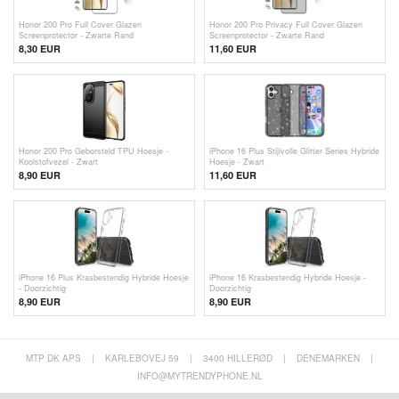
Honor 200 Pro Full Cover Glazen
Honor 200 Pro Privacy Full Cover Glazen
Screenprotector - Zwarte Rand
Screenprotector - Zwarte Rand
8,30 EUR
11,60 EUR
Honor 200 Pro Geborsteld TPU Hoesje -
iPhone 16 Plus Stijlvolle Glitter Series Hybride
Koolstofvezel - Zwart
Hoesje - Zwart
8,90 EUR
11,60 EUR
iPhone 16 Plus Krasbestendig Hybride Hoesje
iPhone 16 Krasbestendig Hybride Hoesje -
- Doorzichtig
Doorzichtig
8,90 EUR
8,90 EUR
MTP DK APS
|
KARLEBOVEJ 59
|
3400 HILLERØD
|
DENEMARKEN
|
INFO@MYTRENDYPHONE.NL