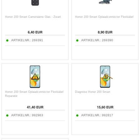
Honor 200 Smart Cameralens Glas - Zwart
Honor 200 Smart Oplaadconnector Flexkabel
6,40 EUR
8,90 EUR
ARTIKELNR.:
269391
ARTIKELNR.:
269390
Honor 200 Smart Oplaadconnector Flexkabel
Diagnose Honor 200 Smart
Reparatie
41,40 EUR
15,60 EUR
ARTIKELNR.:
992963
ARTIKELNR.:
992817