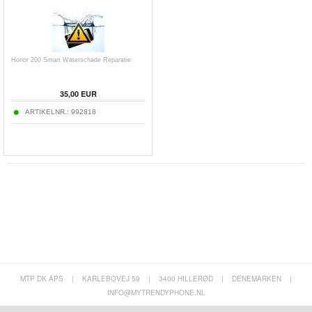
Honor 200 Smart Waterschade Reparatie
35,00 EUR
ARTIKELNR.:
992818
MTP DK APS
|
KARLEBOVEJ 59
|
3400 HILLERØD
|
DENEMARKEN
|
INFO@MYTRENDYPHONE.NL