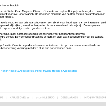
or Honor Magic6
t de Wallet Case Magnetic Closure. Gemaakt van topkwaliteit polyurethaan, deze case
 biedt voor uw Honor Magic6. De ingetogen elegantie van de litchi textuur polyurethaan met
onor Magic6.
e is voorzien van drie kaartsleuven en een zijvak voor het dragen van uw kaarten en geld
makkelijk kijken, waardoor het perfect is voor zowel werk als vrije tijd. De easy-open
 zorgt ervoor dat je spullen goed vastzitten.
herming, maar heeft ook speciale uitsparingen voor het beantwoorden van
extra gemak. De verhoogde lip aan de achterkant biedt extra bescherming voor de camera,
t.
c6 Wallet Case is de perfecte keuze voor iedereen die op zoek is naar een stijlvolle en
on bescherming vandaag met deze all-in-one portemonnee case.
,
Honor Hoesje & Accessories
,
Honor Magic6 Hoesje & Accessories
APS
|
KARLEBOVEJ 59
|
3400 HILLERØD
|
DENEMARKEN
|
INFO@MYTRENDY