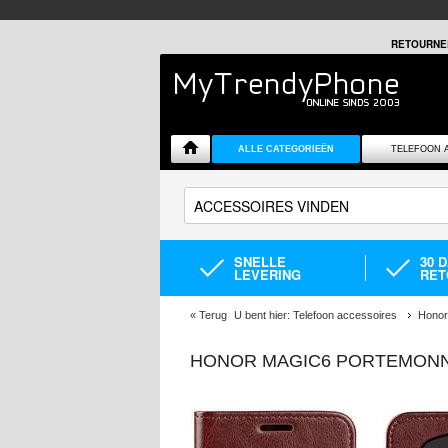
RETOURNE
ALLE CATEGORIEËN
TELEFOON 
SNELLE
30 
LEVERING
RET
«
Terug
U bent hier:
Telefoon accessoires
Honor
HONOR MAGIC6 PORTEMONN