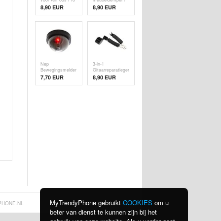
/ Pro 2 - Zwart
schokdempers -
8,90 EUR
8,90 EUR
100 stuks. -
Doorzichtig
Nep
3-in-1
Bewegingsmelder
Gitaarreparatiegereedschap
/ Valse
/
7,70 EUR
8,90 EUR
Beveiligingscamera
Gitaarsnarenopspoeler
met Schaar
MyTrendyPhone gebruikt
COOKIES
om u
PHONE.NL
beter van dienst te kunnen zijn bij het