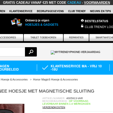
GRATIS CADEAU
VANAF €25 MET CODE
CADEAU
-
VOORWAARDEN
REN
KLANTENSERVICE
BEDRIJFSGEGEVENS
CLUB TRENDY
NIEUWS EN TIPS
Ontwerp je eigen
BESTELSTATUS
HOESJES & GADGETS
CLUB TRENDY LOG
ACCESSOIRES
TABLET TOEBEHOREN
REPARATIES
SMARTWATCH
DAGEN
KLANTENSERVICE MA - VRIJ 10
OURBELEID
-18U
 Hoesje & Accessories
Honor Magic6 Hoesje & Accessories
EE HOESJE MET MAGNETISCHE SLUITING
ARTIKELNUMMER:
4005913-VAR
BESCHIKBAARHEID:
OP VOORRAAD.
LEVERBAAR BINNEN 1-4 WERKDAGEN
VERZENDKOSTEN