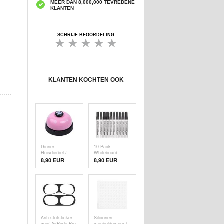
MEER DAN 8,000,000 TEVREDENE
KLANTEN
SCHRIJF BEOORDELING
KLANTEN KOCHTEN OOK
Dinner
10-Pack
Huisdierbel /
Whiteboard
Deurbel voor
Markers met
8,90 EUR
8,90 EUR
Hond - Roze
Gum - Zwart
Anti-stofsticker
Siliconen
voor AirPods Pro
meubeldemper /