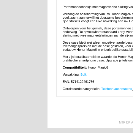
Portemonneehoesje met magnetische sluiting vo
Verhoog de bescherming van uw Honor Magic6 me
voelt zacht aan terwijl het duurzame bescherming
fijne stiksels voegt een luxe afwerking aan uw H
Ontworpen voor het gemak, deze portemonnee cas
onderweg. De opvouwbare standaard zorgt voor ge
sluiting met twee magneetsluitingen aan de zijkant
Deze case biedt niet alleen ongeëvenaarde besc
telefoongesprekken met de case gesloten, voor 
zodat uw Honor Magic6 in onberispelijke staat blijf
Met zijn betaalbaarheid en waarde, de Honor Magi
praktische smartphone case. Upgrade je telefo
Compatibiliteit:
Honor Magic6
Verpakking:
Bulk
EAN: 5714122461766
Gerelateerde categorieën:
Telefoon accessoires
MTP DK 