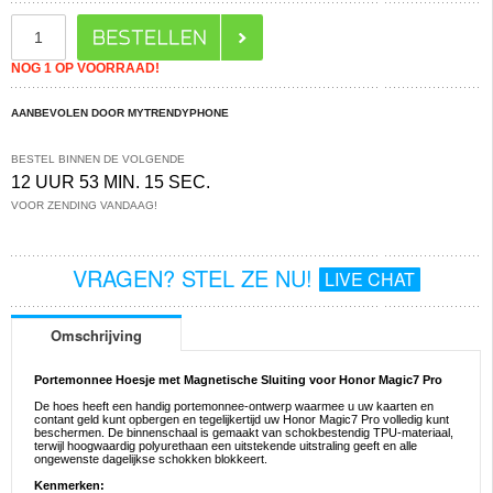
NOG 1 OP VOORRAAD!
AANBEVOLEN DOOR MYTRENDYPHONE
BESTEL BINNEN DE VOLGENDE
12 UUR 53 MIN. 15 SEC.
VOOR ZENDING VANDAAG!
VRAGEN? STEL ZE NU!
LIVE CHAT
Omschrijving
Portemonnee Hoesje met Magnetische Sluiting voor Honor Magic7 Pro
De hoes heeft een handig portemonnee-ontwerp waarmee u uw kaarten en
contant geld kunt opbergen en tegelijkertijd uw Honor Magic7 Pro volledig kunt
beschermen. De binnenschaal is gemaakt van schokbestendig TPU-materiaal,
terwijl hoogwaardig polyurethaan een uitstekende uitstraling geeft en alle
ongewenste dagelijkse schokken blokkeert.
Kenmerken: