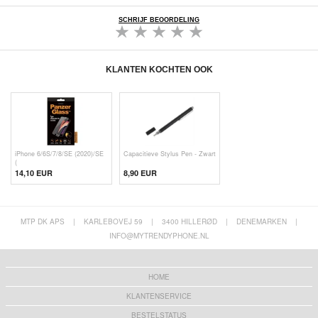
SCHRIJF BEOORDELING
KLANTEN KOCHTEN OOK
iPhone 6/6S/7/8/SE (2020)/SE
Capacitieve Stylus Pen - Zwart
(
14,10 EUR
8,90 EUR
MTP DK APS
|
KARLEBOVEJ 59
|
3400 HILLERØD
|
DENEMARKEN
|
INFO@MYTRENDYPHONE.NL
HOME
KLANTENSERVICE
BESTELSTATUS