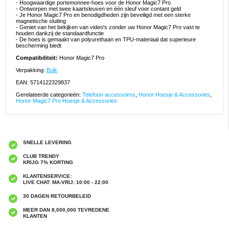
- Hoogwaardige portemonnee-hoes voor de Honor Magic7 Pro
- Ontworpen met twee kaartsleuven en één sleuf voor contant geld
- Je Honor Magic7 Pro en benodigdheden zijn beveiligd met een sterke
magnetische sluiting
- Geniet van het bekijken van video's zonder uw Honor Magic7 Pro vast te
houden dankzij de standaardfunctie
- De hoes is gemaakt van polyurethaan en TPU-materiaal dat superieure
bescherming biedt
Compatibiliteit:
Honor Magic7 Pro
Verpakking:
Bulk
EAN: 5714122329837
Gerelateerde categorieën:
Telefoon accessoires
,
Honor Hoesje & Accessories
,
Honor Magic7 Pro Hoesje & Accessories
SNELLE LEVERING
CLUB TRENDY
KRIJG 7% KORTING
KLANTENSERVICE:
LIVE CHAT: MA-VRIJ: 10:00 - 22:00
30 DAGEN RETOURBELEID
MEER DAN 8,000,000 TEVREDENE
KLANTEN