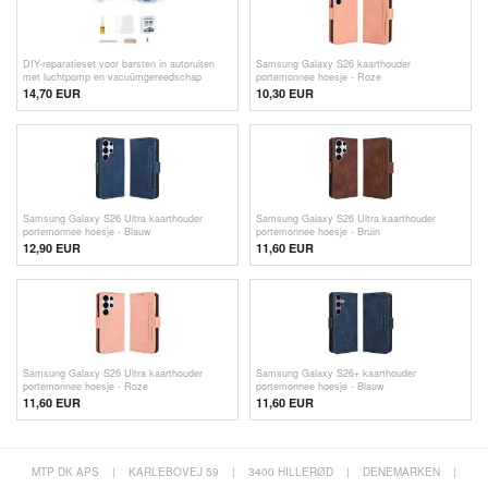
DIY-reparatieset voor barsten in autoruiten
Samsung Galaxy S26 kaarthouder
met luchtpomp en vacuümgereedschap
portemonnee hoesje - Roze
14,70 EUR
10,30 EUR
Samsung Galaxy S26 Ultra kaarthouder
Samsung Galaxy S26 Ultra kaarthouder
portemonnee hoesje - Blauw
portemonnee hoesje - Bruin
12,90 EUR
11,60
EUR
Samsung Galaxy S26 Ultra kaarthouder
Samsung Galaxy S26+ kaarthouder
portemonnee hoesje - Roze
portemonnee hoesje - Blauw
11,60
EUR
11,60
EUR
MTP DK APS
|
KARLEBOVEJ 59
|
3400 HILLERØD
|
DENEMARKEN
|