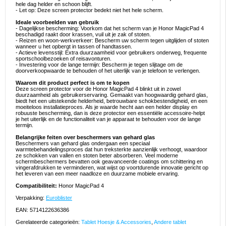
hele dag helder en schoon blijft.
- Let op: Deze screen protector bedekt niet het hele scherm.
Ideale voorbeelden van gebruik
- Dagelijkse bescherming: Voorkom dat het scherm van je Honor MagicPad 4
beschadigd raakt door krassen, vuil uit je zak of stoten.
- Reizen en woon-werkverkeer: Bescherm uw scherm tegen uitglijden of stoten
wanneer u het opbergt in tassen of handtassen.
- Actieve levensstijl: Extra duurzaamheid voor gebruikers onderweg, frequente
sportschoolbezoeken of reisavonturen.
- Investering voor de lange termijn: Bescherm je tegen slijtage om de
doorverkoopwaarde te behouden of het uiterlijk van je telefoon te verlengen.
Waarom dit product perfect is om te kopen
Deze screen protector voor de Honor MagicPad 4 blinkt uit in zowel
duurzaamheid als gebruikerservaring. Gemaakt van hoogwaardig gehard glas,
biedt het een uitstekende helderheid, betrouwbare schokbestendigheid, en een
moeiteloos installatieproces. Als je waarde hecht aan een helder display en
robuuste bescherming, dan is deze protector een essentiële accessoire-helpt
je het uiterlijk en de functionaliteit van je apparaat te behouden voor de lange
termijn.
Belangrijke feiten over beschermers van gehard glas
Beschermers van gehard glas ondergaan een speciaal
warmtebehandelingsproces dat hun treksterkte aanzienlijk verhoogt, waardoor
ze schokken van vallen en stoten beter absorberen. Veel moderne
schermbeschermers bevatten ook geavanceerde coatings om schittering en
vingerafdrukken te verminderen, wat wijst op voortdurende innovatie gericht op
het leveren van een meer naadloze en duurzame mobiele ervaring.
Compatibiliteit:
Honor MagicPad 4
Verpakking:
Euroblister
EAN: 5714122636386
Gerelateerde categorieën:
Tablet Hoesje & Accessories
,
Andere tablet