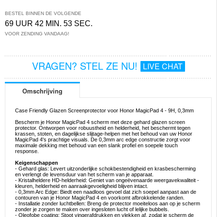
BESTEL BINNEN DE VOLGENDE
69 UUR 42 MIN. 52 SEC.
VOOR ZENDING VANDAAG!
VRAGEN? STEL ZE NU!
LIVE CHAT
Omschrijving
Case Friendly Glazen Screenprotector voor Honor MagicPad 4 - 9H, 0,3mm
Bescherm je Honor MagicPad 4 scherm met deze gehard glazen screen
protector. Ontworpen voor robuustheid en helderheid, het beschermt tegen
krassen, stoten, en dagelijkse slijtage-helpen met het behoud van uw Honor
MagicPad 4's prachtige visuals. De 0,3mm arc edge constructie zorgt voor
maximale dekking met behoud van een slank profiel en soepele touch
response.
Keigenschappen
- Gehard glas: Levert uitzonderlijke schokbestendigheid en krasbescherming
en verlengt de levensduur van het scherm van je apparaat.
- Kristalheldere HD-helderheid: Geniet van ongeëvenaarde weergavekwaliteit -
kleuren, helderheid en aanraakgevoeligheid blijven intact.
- 0,3mm Arc Edge: Biedt een naadloos gevoel dat zich soepel aanpast aan de
contouren van je Honor MagicPad 4 en voorkomt afbrokkelende randen.
- Installatie zonder luchtbellen: Breng de protector moeiteloos aan op je scherm
zonder je zorgen te maken over ingesloten lucht of lelijke bubbels.
- Oleofobe coating: Stoot vingerafdrukken en vlekken af, zodat je scherm de