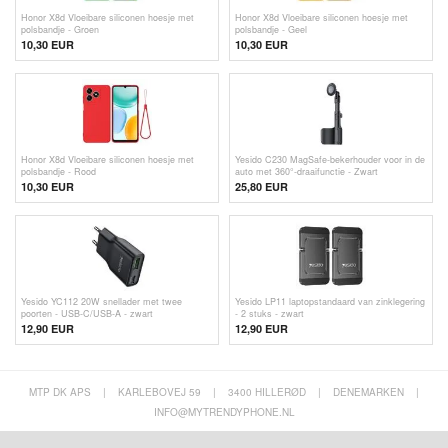
Honor X8d Vloeibare siliconen hoesje met
Honor X8d Vloeibare siliconen hoesje met
polsbandje - Groen
polsbandje - Geel
10,30
EUR
10,30
EUR
Honor X8d Vloeibare siliconen hoesje met
Yesido C230 MagSafe-bekerhouder voor in de
polsbandje - Rood
auto met 360°-draaifunctie - Zwart
10,30
EUR
25,80 EUR
Yesido YC112 20W snellader met twee
Yesido LP11 laptopstandaard van zinklegering
poorten - USB-C/USB-A - zwart
- 2 stuks - zwart
12,90 EUR
12,90
EUR
MTP DK APS
|
KARLEBOVEJ 59
|
3400 HILLERØD
|
DENEMARKEN
|
INFO@MYTRENDYPHONE.NL