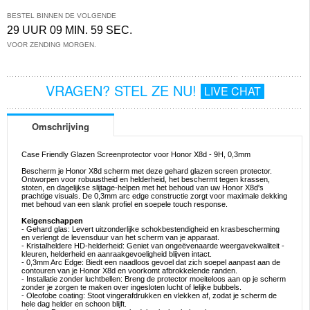
BESTEL BINNEN DE VOLGENDE
29 UUR 09 MIN. 59 SEC.
VOOR ZENDING MORGEN.
VRAGEN? STEL ZE NU!
LIVE CHAT
Omschrijving
Case Friendly Glazen Screenprotector voor Honor X8d - 9H, 0,3mm
Bescherm je Honor X8d scherm met deze gehard glazen screen protector.
Ontworpen voor robuustheid en helderheid, het beschermt tegen krassen,
stoten, en dagelijkse slijtage-helpen met het behoud van uw Honor X8d's
prachtige visuals. De 0,3mm arc edge constructie zorgt voor maximale dekking
met behoud van een slank profiel en soepele touch response.
Keigenschappen
- Gehard glas: Levert uitzonderlijke schokbestendigheid en krasbescherming
en verlengt de levensduur van het scherm van je apparaat.
- Kristalheldere HD-helderheid: Geniet van ongeëvenaarde weergavekwaliteit -
kleuren, helderheid en aanraakgevoeligheid blijven intact.
- 0,3mm Arc Edge: Biedt een naadloos gevoel dat zich soepel aanpast aan de
contouren van je Honor X8d en voorkomt afbrokkelende randen.
- Installatie zonder luchtbellen: Breng de protector moeiteloos aan op je scherm
zonder je zorgen te maken over ingesloten lucht of lelijke bubbels.
- Oleofobe coating: Stoot vingerafdrukken en vlekken af, zodat je scherm de
hele dag helder en schoon blijft.