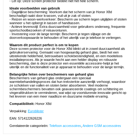
- Let op: Deze screen protector bedekt niet het hele scherm.
Ideale voorbeelden van gebruik
- Dagelijkse bescherming: Voorkom dat het scherm van je Honor X8d
beschadigd raakt door krassen, vuil uit je zak of stoten.
- Reizen en woon-werkverkeer: Bescherm uw scherm tegen uitglijden of stoten
wanneer u het opbergt in tassen of handtassen.
- Actieve levensstijl: Extra duurzaamheid voor gebruikers onderweg, frequente
sportschoolbezoeken of reisavonturen.
- Investering voor de lange termijn: Bescherm je tegen slijtage om de
doorverkoopwaarde te behouden of het uiterlijk van je telefoon te verlengen.
Waarom dit product perfect is om te kopen
Deze screen protector voor de Honor X8d blinkt uit in zowel duurzaamheid als
gebruikerservaring. Gemaakt van hoogwaardig gehard glas, biedt het een
uitstekende helderheid, betrouwbare schokbestendigheid, en een moeiteloos
installatieproces. Als je waarde hecht aan een helder display en robuuste
bescherming, dan is deze protector een essentiële accessoire-helpt je het
uiterlijk en de functionaliteit van je apparaat te behouden voor de lange termijn.
Belangrijke feiten over beschermers van gehard glas
Beschermers van gehard glas ondergaan een speciaal
warmtebehandelingsproces dat hun treksterkte aanzienlijk verhoogt, waardoor
ze schokken van vallen en stoten beter absorberen. Veel moderne
schermbeschermers bevatten ook geavanceerde coatings om schittering en
vingerafdrukken te verminderen, wat wijst op voortdurende innovatie gericht op
het leveren van een meer naadloze en duurzame mobiele ervaring.
Compatibiliteit:
Honor X8d
Verpakking:
Euroblister
EAN: 5714122626226
Gerelateerde categorieën:
Telefoon accessoires
,
Andere GSM accessoires