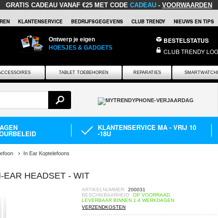
GRATIS CADEAU
VANAF €25 MET CODE
CADEAU
-
VOORWAARDEN
REN
KLANTENSERVICE
BEDRIJFSGEGEVENS
CLUB TRENDY
NIEUWS EN TIPS
Ontwerp je eigen
BESTELSTATUS
HOESJES & GADGETS
CLUB TRENDY LOG
ACCESSOIRES
TABLET TOEBEHOREN
REPARATIES
SMARTWATCH
DAGEN
KLANTENSERVICE MA - VRIJ 10
OURBELEID
-18U
lefoon
In Ear Koptelefoons
-EAR HEADSET - WIT
ARTIKELNUMMER:
200031
BESCHIKBAARHEID:
OP VOORRAAD.
LEVERBAAR BINNEN 1-4 WERKDAGEN
VERZENDKOSTEN