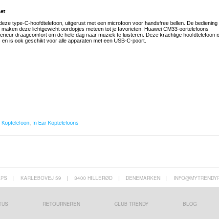
et
deze type-C-hoofdtelefoon, uitgerust met een microfoon voor handsfree bellen. De bediening
ie maken deze lichtgewicht oordopjes meteen tot je favorieten. Huawei CM33-oortelefoons
perieur draagcomfort om de hele dag naar muziek te luisteren. Deze krachtige hoofdtelefoon i
en is ook geschikt voor alle apparaten met een USB-C-poort.
,
Koptelefoon
,
In Ear Koptelefoons
APS
|
KARLEBOVEJ 59
|
3400 HILLERØD
|
DENEMARKEN
|
INFO@MYTRENDY
TUS
RETOURNEREN
CLUB TRENDY
BLOG