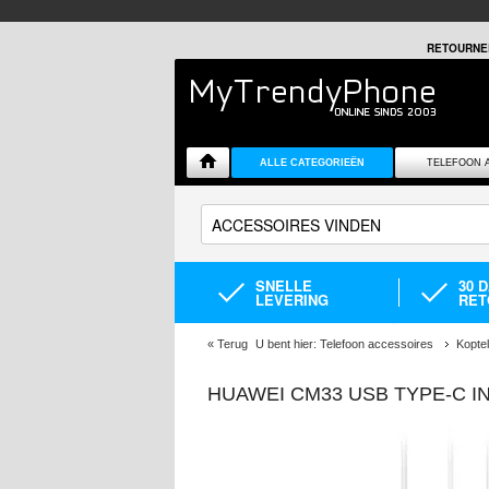
RETOURNE
ALLE CATEGORIEËN
TELEFOON 
SNELLE
30 
LEVERING
RET
«
Terug
U bent hier:
Telefoon accessoires
Kopte
HUAWEI CM33 USB TYPE-C IN