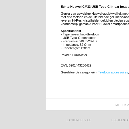
Echte Huawei CM33 USB Type-C in-ear heads
Geniet van geweldige Huawei-audiokwaliteit met 
met drie toetsen en de uitstekende geluidsisolat
leveren Hi-Res kristalhelder geluid en bieden su
voornamelijk gemaakt voor Huawei-smartphones 
Specificaties:
- Type: in-ear hoofdtelefoon
- USB Type-C-connector
- Frequentie: 20Hz-20kHz
- Impedantie: 32 Ohm
- Kabellengte: 120cm
Pakket: Euroblister
EAN: 6901443200429
Gerelateerde categorieën:
Telefoon accessoires
MTP DK 
KLANTENSERVICE
BESTELSTA