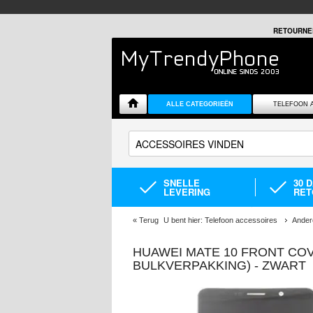
RETOURNE
ALLE CATEGORIEËN
TELEFOON 
SNELLE
30 
LEVERING
RET
«
Terug
U bent hier:
Telefoon accessoires
Ander
HUAWEI MATE 10 FRONT COV
BULKVERPAKKING) - ZWART