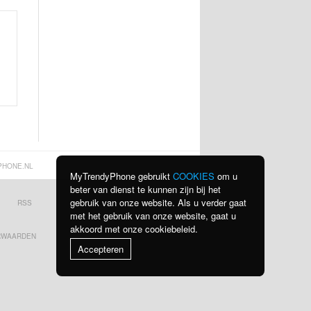
PHONE.NL
MyTrendyPhone gebruikt
COOKIES
om u
beter van dienst te kunnen zijn bij het
gebruik van onze website. Als u verder gaat
RSS
BEKIJK ALLE LANDEN
met het gebruik van onze website, gaat u
akkoord met onze cookiebeleid.
RWAARDEN
Accepteren