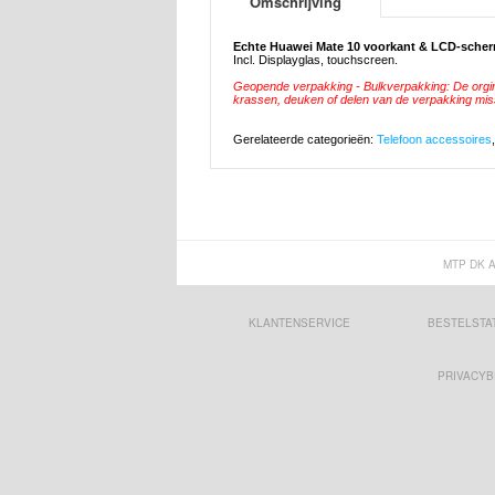
Omschrijving
Echte Huawei Mate 10 voorkant & LCD-sche
Incl. Displayglas, touchscreen.
Geopende verpakking - Bulkverpakking: De orgine
krassen, deuken of delen van de verpakking mis
Gerelateerde categorieën:
Telefoon accessoires
MTP DK 
KLANTENSERVICE
BESTELSTA
PRIVACYB