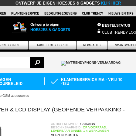
ONTWERP JE EIGEN HOESJES & GADGETS
KLIK HIER
REN
KLANTENSERVICE
BEDRIJFSGEGEVENS
CLUB TRENDY
NIEUWS EN TIPS
Ontwerp je eigen
BESTELSTATUS
HOESJES & GADGETS
CLUB TRENDY LOG
ACCESSOIRES
TABLET TOEBEHOREN
REPARATIES
SMARTWATCH
DAGEN
KLANTENSERVICE MA - VRIJ 10
OURBELEID
-18U
e GSM accessoires
ER & LCD DISPLAY (GEOPENDE VERPAKKING -
ARTIKELNUMMER:
199048BS
BESCHIKBAARHEID:
OP VOORRAAD.
LEVERBAAR BINNEN 1-4 WERKDAGEN
VERZENDKOSTEN