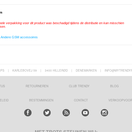
rm
le verpakking voor dit product was beschadigd tijdens de distributie en kan misschien
sen.
,
Andere GSM accessoires
APS
|
KARLEBOVEJ 59
|
3400 HILLERØD
|
DENEMARKEN
|
INFO@MYTRENDY
TUS
RETOURNEREN
CLUB TRENDY
BLOG
ELEID
BESTEMMINGEN
CONTACT
VERKOOPVOO
MET TROTS STEUNEN WIJ: