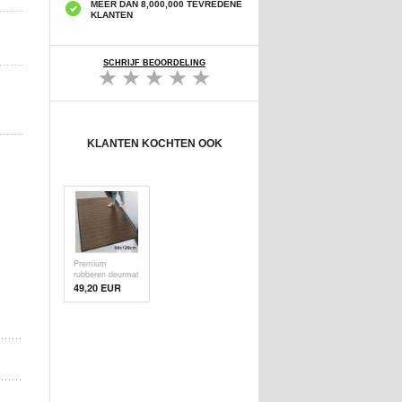
MEER DAN 8,000,000 TEVREDENE
KLANTEN
SCHRIJF BEOORDELING
KLANTEN KOCHTEN OOK
Premium
rubberen deurmat
60x120cm -
49,20 EUR
Antislip
(Geopende
verpakking -
Uitstekend) -
Beige / Bruin