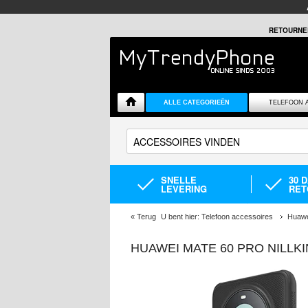
RETOURNE
ALLE CATEGORIEËN
TELEFOON 
SNELLE
30 
LEVERING
RET
«
Terug
U bent hier:
Telefoon accessoires
Huawe
HUAWEI MATE 60 PRO NILLK