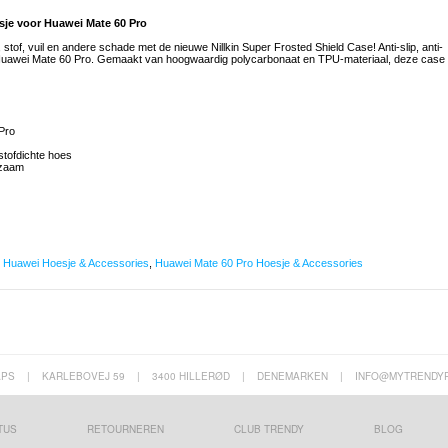
esje voor Huawei Mate 60 Pro
of, vuil en andere schade met de nieuwe Nillkin Super Frosted Shield Case! Anti-slip, anti-
 je Huawei Mate 60 Pro. Gemaakt van hoogwaardig polycarbonaat en TPU-materiaal, deze case
Pro
tofdichte hoes
rzaam
,
Huawei Hoesje & Accessories
,
Huawei Mate 60 Pro Hoesje & Accessories
APS
|
KARLEBOVEJ 59
|
3400 HILLERØD
|
DENEMARKEN
|
INFO@MYTRENDY
TUS
RETOURNEREN
CLUB TRENDY
BLOG