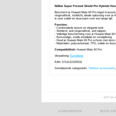
Nillkin Super Frosted Shield Pro Hybride Ho
Bescherm je Huawei Mate 60 Pro tegen krassen, st
vingerafdruk, stofdicht, ideale oplossing voor
is zeer solide en duurzaam voor een lange tijd.
Functies:
- Comfortabele tastzin en elegante look
- Stofdicht, anti-vingerafdruk, anti-slippen
- Volledige bescherming voor je Huawei Mate 60 
- Eenvoudige, snelle installatie en verwijdering
- Houd je Huawei Mate 60 Pro schoon met deze s
- Materialen: polycarbonaat, TPU, solide en duu
Compatibiliteit:
Huawei Mate 60 Pro
Verpakking:
Euroblister
EAN: 5714122325532
Gerelateerde categorieën:
Telefoon accessoires
MTP DK 
KLANTENSERVICE
BESTELSTA