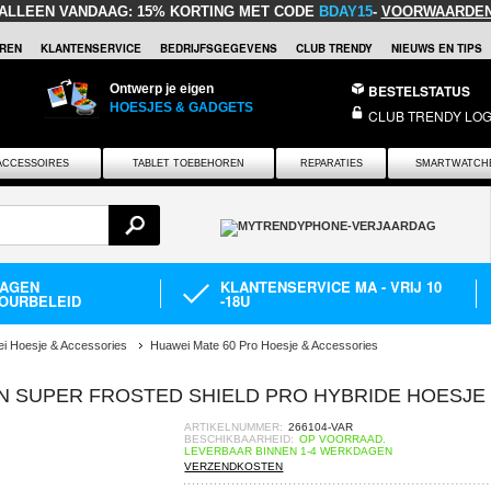
ALLEEN VANDAAG:
15% KORTING MET CODE
BDAY15
-
VOORWAARDE
REN
KLANTENSERVICE
BEDRIJFSGEGEVENS
CLUB TRENDY
NIEUWS EN TIPS
Ontwerp je eigen
BESTELSTATUS
HOESJES & GADGETS
CLUB TRENDY LOG
ACCESSOIRES
TABLET TOEBEHOREN
REPARATIES
SMARTWATCH
DAGEN
KLANTENSERVICE MA - VRIJ 10
OURBELEID
-18U
i Hoesje & Accessories
Huawei Mate 60 Pro Hoesje & Accessories
IN SUPER FROSTED SHIELD PRO HYBRIDE HOESJE
ARTIKELNUMMER:
266104-VAR
BESCHIKBAARHEID:
OP VOORRAAD.
LEVERBAAR BINNEN 1-4 WERKDAGEN
VERZENDKOSTEN