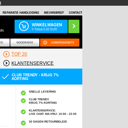
N
REPARATIE HANDLEIDING
NIEUWSBRIEF
CONTACT
WINKELWAGEN
0
Totaal
0,00
EUR
IN
ES
NOODRADIO
ZOMERGADGETS
TOP 20
KLANTENSERVICE
CLUB TRENDY - KRIJG 7%
KORTING
SNELLE LEVERING
CLUB TRENDY
KRIJG 7% KORTING
KLANTENSERVICE:
LIVE CHAT: MA-VRIJ: 10:00 - 22:00
30 DAGEN RETOURBELEID