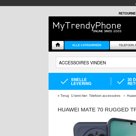
RETOURNE
ALLE CATEGORIEËN
TELEFOON 
SNELLE
30 
LEVERING
RET
«
Terug
U bent hier:
Telefoon accessoires
Huawe
HUAWEI MATE 70 RUGGED T