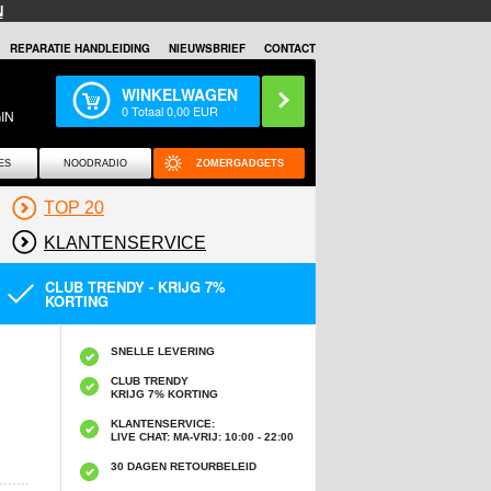
N
REPARATIE HANDLEIDING
NIEUWSBRIEF
CONTACT
WINKELWAGEN
0
Totaal
0,00
EUR
IN
ES
NOODRADIO
ZOMERGADGETS
TOP 20
KLANTENSERVICE
CLUB TRENDY - KRIJG 7%
KORTING
SNELLE LEVERING
CLUB TRENDY
KRIJG 7% KORTING
KLANTENSERVICE:
LIVE CHAT: MA-VRIJ: 10:00 - 22:00
30 DAGEN RETOURBELEID