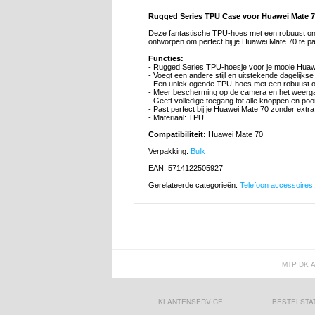
Rugged Series TPU Case voor Huawei Mate 
Deze fantastische TPU-hoes met een robuust ont
ontworpen om perfect bij je Huawei Mate 70 te p
Functies:
- Rugged Series TPU-hoesje voor je mooie Huaw
- Voegt een andere stijl en uitstekende dagelijks
- Een uniek ogende TPU-hoes met een robuust o
- Meer bescherming op de camera en het weerg
- Geeft volledige toegang tot alle knoppen en p
- Past perfect bij je Huawei Mate 70 zonder extra
- Materiaal: TPU
Compatibiliteit:
Huawei Mate 70
Verpakking:
Bulk
EAN: 5714122505927
Gerelateerde categorieën:
Telefoon accessoires
MTP DK 
KLANTENSERVICE
BESTELSTA