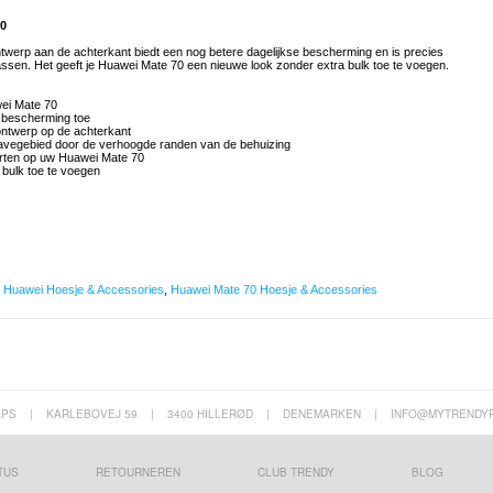
70
werp aan de achterkant biedt een nog betere dagelijkse bescherming en is precies
assen. Het geeft je Huawei Mate 70 een nieuwe look zonder extra bulk toe te voegen.
ei Mate 70
e bescherming toe
ntwerp op de achterkant
avegebied door de verhoogde randen van de behuizing
oorten op uw Huawei Mate 70
 bulk toe te voegen
,
Huawei Hoesje & Accessories
,
Huawei Mate 70 Hoesje & Accessories
APS
|
KARLEBOVEJ 59
|
3400 HILLERØD
|
DENEMARKEN
|
INFO@MYTRENDY
TUS
RETOURNEREN
CLUB TRENDY
BLOG