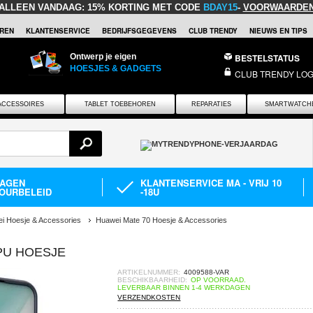
ALLEEN VANDAAG:
15% KORTING MET CODE
BDAY15
-
VOORWAARDE
REN
KLANTENSERVICE
BEDRIJFSGEGEVENS
CLUB TRENDY
NIEUWS EN TIPS
Ontwerp je eigen
BESTELSTATUS
HOESJES & GADGETS
CLUB TRENDY LOG
ACCESSOIRES
TABLET TOEBEHOREN
REPARATIES
SMARTWATCH
DAGEN
KLANTENSERVICE MA - VRIJ 10
OURBELEID
-18U
i Hoesje & Accessories
Huawei Mate 70 Hoesje & Accessories
PU HOESJE
ARTIKELNUMMER:
4009588-VAR
BESCHIKBAARHEID:
OP VOORRAAD.
LEVERBAAR BINNEN 1-4 WERKDAGEN
VERZENDKOSTEN