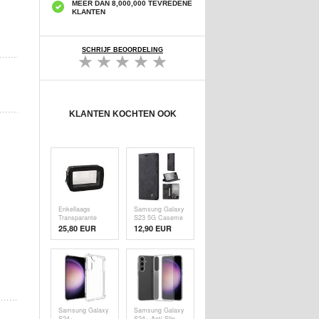
MEER DAN 8,000,000 TEVREDENE
KLANTEN
SCHRIJF BEOORDELING
KLANTEN KOCHTEN OOK
Enkellaags
Samsung Galaxy
Transparante
S23 5G Caseme
Make-uptas
013 Series
25,80 EUR
12,90 EUR
Waterdicht PU
Portemonnee
Leren
Hoesje - Zwart
Cosmetische Tas
- Zwart
Samsung Galaxy
Samsung Galaxy
S24+
S24+ Anti-Slip