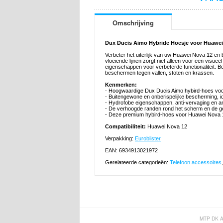
Omschrijving
Dux Ducis Aimo Hybride Hoesje voor Huawei
Verbeter het uiterlijk van uw Huawei Nova 12 e
vloeiende lijnen zorgt niet alleen voor een visuee
eigenschappen voor verbeterde functionaliteit.
beschermen tegen vallen, stoten en krassen.
Kenmerken:
- Hoogwaardige Dux Ducis Aimo hybird-hoes vo
- Buitengewone en onberispelijke bescherming, i
- Hydrofobe eigenschappen, anti-vervaging en ant
- De verhoogde randen rond het scherm en de ge
- Deze premium hybird-hoes voor Huawei Nova 
Compatibiliteit:
Huawei Nova 12
Verpakking:
Euroblister
EAN: 6934913021972
Gerelateerde categorieën:
Telefoon accessoires
MTP DK 