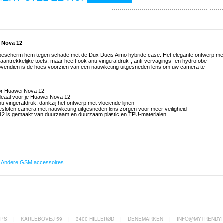
 Nova 12
n bescherm hem tegen schade met de Dux Ducis Aimo hybride case. Het elegante ontwerp me
l aantrekkelijke toets, maar heeft ook anti-vingerafdruk-, anti-vervagings- en hydrofobe
 Bovendien is de hoes voorzien van een nauwkeurig uitgesneden lens om uw camera te
or Huawei Nova 12
deaal voor je Huawei Nova 12
i-vingerafdruk, dankzij het ontwerp met vloeiende lijnen
sloten camera met nauwkeurig uitgesneden lens zorgen voor meer veiligheid
12 is gemaakt van duurzaam en duurzaam plastic en TPU-materialen
,
Andere GSM accessoires
APS
|
KARLEBOVEJ 59
|
3400 HILLERØD
|
DENEMARKEN
|
INFO@MYTRENDY