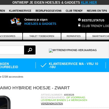
ONTWERP JE EIGEN HOESJES & GADGETS
KLIK HIER
REN
KLANTENSERVICE
BEDRIJFSGEGEVENS
CLUB TRENDY
NIEUWS EN TIPS
Ontwerp je eigen
BESTELSTATUS
HOESJES & GADGETS
CLUB TRENDY LOG
ACCESSOIRES
TABLET TOEBEHOREN
REPARATIES
SMARTWATCH
DAGEN
KLANTENSERVICE MA - VRIJ 10
OURBELEID
-18U
e GSM accessoires
 AIMO HYBRIDE HOESJE - ZWART
ARTIKELNUMMER:
4003026
BESCHIKBAARHEID:
OP VOORRAAD.
LEVERBAAR BINNEN 1-4 WERKDAGEN
VERZENDKOSTEN