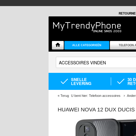
RETOURNE
ALLE CATEGORIEËN
TELEFOON 
SNELLE
30 
LEVERING
RET
«
Terug
U bent hier:
Telefoon accessoires
Ander
HUAWEI NOVA 12 DUX DUCIS