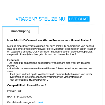
VRAGEN? STEL ZE NU!
LIVE CHAT
Omschrijving
Imak 2-in-1 HD-Camera Lens Glazen Protector voor Huawei Pocket 2
Met zijn meerdere verstevigingen zal deze Imak HD cameralens van gehard
glas de camera van jouw Huawei Pocket 2 perfect beschermen tegen krassen
en dagelijkse schade. Ook vermindert het hydrofobe en oleofobe oppervlak
vingerafdrukken tijdens het gebruik van uw Huawei Pocket 2.
Functies:
- De Imak HD cameralens beschermer van gehard glas voor uw Huawei
Pocket 2
- Houdt de camera van uw Huawei Pocket 2 beschermd tegen krassen en
stoten
- Heeft geen invloed op de kwaliteit van de camera bij het maken van foto's
- Hydrofoob en oleofoob oppervlak vermindert de vingerafdrukken
- Past perfect bij je Huawei Pocket 2
Compatibiliteit:
Huawei Pocket 2
Pakket: Bulk
EAN: 5714122439000
Gerelateerde categorieën:
Imak