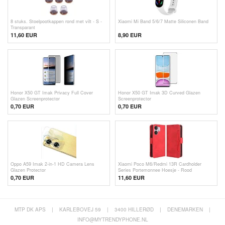
8 stuks. Stoelpootkappen rond met vilt - S -
Xiaomi Mi Band 5/6/7 Matte Siliconen Band
Transparant
11,60 EUR
8,90 EUR
Honor X50 GT Imak Privacy Full Cover
Honor X50 GT Imak 3D Curved Glazen
Glazen Screenprotector
Screenprotector
0,70
EUR
0,70
EUR
Oppo A59 Imak 2-in-1 HD Camera Lens
Xiaomi Poco M6/Redmi 13R Cardholder
Glazen Protector
Series Portemonnee Hoesje - Rood
0,70
EUR
11,60
EUR
MTP DK APS
|
KARLEBOVEJ 59
|
3400 HILLERØD
|
DENEMARKEN
|
INFO@MYTRENDYPHONE.NL