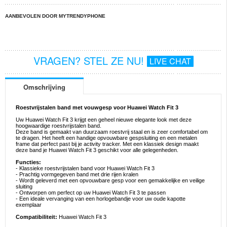
AANBEVOLEN DOOR MYTRENDYPHONE
VRAGEN? STEL ZE NU!
LIVE CHAT
Omschrijving
Roestvrijstalen band met vouwgesp voor Huawei Watch Fit 3
Uw Huawei Watch Fit 3 krijgt een geheel nieuwe elegante look met deze
hoogwaardige roestvrijstalen band.
Deze band is gemaakt van duurzaam roestvrij staal en is zeer comfortabel om
te dragen. Het heeft een handige opvouwbare gespsluiting en een metalen
frame dat perfect past bij je activity tracker. Met een klassiek design maakt
deze band je Huawei Watch Fit 3 geschikt voor alle gelegenheden.
Functies:
- Klassieke roestvrijstalen band voor Huawei Watch Fit 3
- Prachtig vormgegeven band met drie rijen kralen
- Wordt geleverd met een opvouwbare gesp voor een gemakkelijke en veilige
sluiting
- Ontworpen om perfect op uw Huawei Watch Fit 3 te passen
- Een ideale vervanging van een horlogebandje voor uw oude kapotte
exemplaar
Compatibiliteit:
Huawei Watch Fit 3