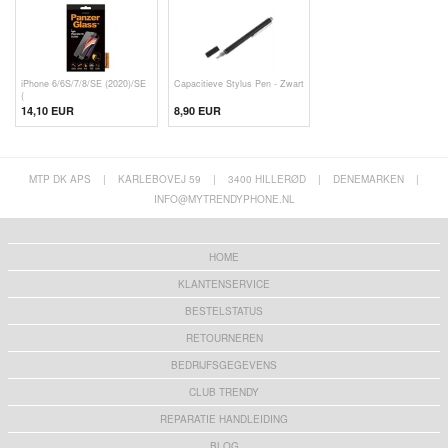
iPhone 6/6S/7/8/SE (2020)/SE
Capacitieve Stylus Pen - Zwart
(
14,10 EUR
8,90 EUR
MTP DK APS
|
KARLEBOVEJ 59
|
3400 HILLERØD
|
DENEMARKEN
|
INFO@MYTRENDYPHONE.NL
HOME
KLANTENSERVICE
BESTELSTATUS
RETOURNEREN
BEDRIJFSGEGEVENS
CLUB TRENDY
REPARATIE HANDLEIDING
BLOG