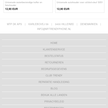
Universele waterbestendige koffer en
Universele autohouder voor cd/dvd-sleuf S051
fietshouder
12,90 EUR
12,90 EUR
MTP DK APS
|
KARLEBOVEJ 59
|
3400 HILLERØD
|
DENEMARKEN
|
INFO@MYTRENDYPHONE.NL
HOME
KLANTENSERVICE
BESTELSTATUS
RETOURNEREN
BEDRIJFSGEGEVENS
CLUB TRENDY
REPARATIE HANDLEIDING
BLOG
BEKIJK ALLE LANDEN
PRIVACYBELEID