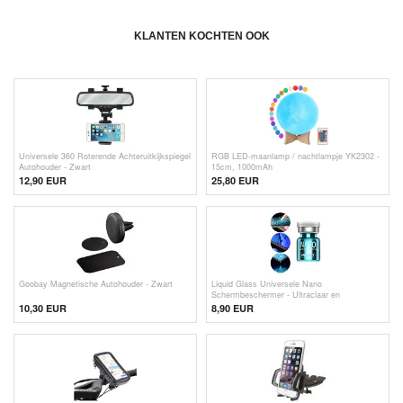
KLANTEN KOCHTEN OOK
Universele 360 Roterende Achteruitkijkspiegel
RGB LED-maanlamp / nachtlampje YK2302 -
Autohouder - Zwart
15cm, 1000mAh
12,90 EUR
25,80 EUR
Goobay Magnetische Autohouder - Zwart
Liquid Glass Universele Nano
Schermbeschermer - Ultraclaar en
vingerafdrukvriendelijk
10,30 EUR
8,90 EUR