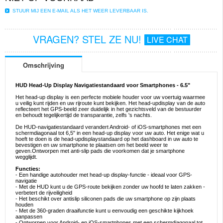
STUUR MIJ EEN E-MAIL ALS HET WEER LEVERBAAR IS.
VRAGEN? STEL ZE NU!
LIVE CHAT
Omschrijving
HUD Head-Up Display Navigatiestandaard voor Smartphones - 6.5"
Het head-up display is een perfecte mobiele houder voor uw voertuig waarmee
u veilig kunt rijden en uw rijroute kunt bekijken. Het head-updisplay van de auto
reflecteert het GPS-beeld zeer duidelijk in het gezichtsveld van de bestuurder
en behoudt tegelijkertijd de transparantie, zelfs 's nachts.
De HUD-navigatiestandaard verandert Android- of iOS-smartphones met een
schermdiagonaal tot 6,5" in een head-up display voor uw auto. Het enige wat u
hoeft te doen is de head-updisplaystandaard op het dashboard in uw auto te
bevestigen en uw smartphone te plaatsen om het beeld weer te
geven.Ontworpen met anti-slip pads die voorkomen dat je smartphone
wegglijdt.
Functies:
- Een handige autohouder met head-up display-functie - ideaal voor GPS-
navigatie
- Met de HUD kunt u de GPS-route bekijken zonder uw hoofd te laten zakken -
verbetert de rijveiligheid
- Het beschikt over antislip siliconen pads die uw smartphone op zijn plaats
houden
- Met de 360-graden draaifunctie kunt u eenvoudig een geschikte kijkhoek
aanpassen
- Ontworpen voor Android- en iOS-smartphones met een schermdiagonaal tot