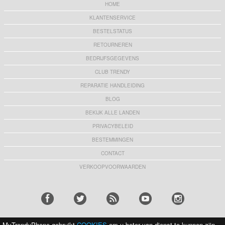
HOME
KLANTENSERVICE
BESTELSTATUS
RETOURNEREN
BEDRIJFSGEGEVENS
CLUB TRENDY
REPARATIE HANDLEIDING
BLOG
BEKIJK ALLE LANDEN
PRIVACYBELEID
BESTEMMINGEN
CONTACT
VERKOOPVOORWAARDEN
MyTrendyPhone gebruikt
COOKIES
om u beter van dienst te kunnen zijn