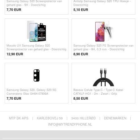
Samsung Galaxy S20 Screenprotector van
Antislip Samsung Galaxy S20 TPU Hoesje -
gehard glas - 9H - Doorzichtig
Doorzichtig
7,70 EUR
5,10
EUR
Mocolo UV Samsung Galaxy S20
Samsung Galaxy S20 FE Screenprotector van
Screenprotector van gehard glas - Doorzichtig
gehard glas - 9H, 0,3 mm - Doorzichtig
12,90 EUR
8,90 EUR
Samsung Galaxy S20, Galaxy S20 5G
Baseus Cafule Type-C / Type-C Kabel
Cameralens Glas GH64-07806A
CATKLF-HG1 - 2m - Zwart / Grijs
7,70 EUR
8,50 EUR
MTP DK APS
|
KARLEBOVEJ 59
|
3400 HILLERØD
|
DENEMARKEN
|
INFO@MYTRENDYPHONE.NL