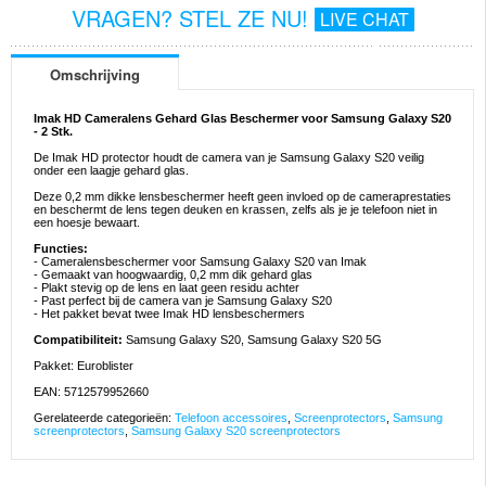
VRAGEN? STEL ZE NU!
LIVE CHAT
Omschrijving
Imak HD Cameralens Gehard Glas Beschermer voor Samsung Galaxy S20
- 2 Stk.
De Imak HD protector houdt de camera van je Samsung Galaxy S20 veilig
onder een laagje gehard glas.
Deze 0,2 mm dikke lensbeschermer heeft geen invloed op de cameraprestaties
en beschermt de lens tegen deuken en krassen, zelfs als je je telefoon niet in
een hoesje bewaart.
Functies:
- Cameralensbeschermer voor Samsung Galaxy S20 van Imak
- Gemaakt van hoogwaardig, 0,2 mm dik gehard glas
- Plakt stevig op de lens en laat geen residu achter
- Past perfect bij de camera van je Samsung Galaxy S20
- Het pakket bevat twee Imak HD lensbeschermers
Compatibiliteit:
Samsung Galaxy S20, Samsung Galaxy S20 5G
Pakket: Euroblister
EAN: 5712579952660
Gerelateerde categorieën:
Telefoon accessoires
,
Screenprotectors
,
Samsung
screenprotectors
,
Samsung Galaxy S20 screenprotectors