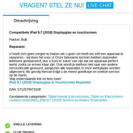
VRAGEN? STEL ZE NU!
LIVE CHAT
Omschrijving
Compatibele iPad 9.7 (2018) Displayglas en touchscreen
Pakket: Bulk
Reparatie:
U hoeft zich geen zorgen te maken als u geen zin heeft om zelf een apparaat te
repareren - wij doen het voor u! Onze bekwame technici hebben duizenden
telefoons gerepareerd, dus u kunt er zeker van zijn dat uw apparaat perfect
werkt zodra ze ermee klaar zijn. Ook wordt je telefoon niet naar een andere
servicelocatie gestuurd, aangezien alle reparaties in onze werkplaats worden
uitgevoerd. Als gevolg hiervan krijgt u de meest goedkope en snelste service
op de markt.
Volg onderstaande link en lees meer:
iPad 9.7 (2018) Displayglas & Touchscreen Reparatie
EAN: 5712579973108
Gerelateerde categorieën:
Tablet Hoesje & Accessories
,
Tablet en iPad scherm
/ andere onderdelen
,
iPad 9.7 (2018) Scherm en Andere Onderdelen
SNELLE LEVERING
CLUB TRENDY