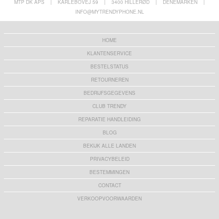
MTP DK APS
|
KARLEBOVEJ 59
|
3400 HILLERØD
|
DENEMARKEN
|
INFO@MYTRENDYPHONE.NL
HOME
KLANTENSERVICE
BESTELSTATUS
RETOURNEREN
BEDRIJFSGEGEVENS
CLUB TRENDY
REPARATIE HANDLEIDING
BLOG
BEKIJK ALLE LANDEN
PRIVACYBELEID
BESTEMMINGEN
CONTACT
VERKOOPVOORWAARDEN