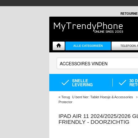
RETOURNE
ALLE CATEGORIEËN
TELEFOON 
SNELLE
30 
LEVERING
RET
«
Terug
U bent hier:
Tablet Hoesje & Accessories
Protector
IPAD AIR 11 2024/2025/2026
FRIENDLY - DOORZICHTIG