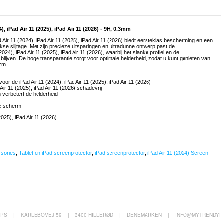
, iPad Air 11 (2025), iPad Air 11 (2026) - 9H, 0.3mm
Air 11 (2024), iPad Air 11 (2025), iPad Air 11 (2026) biedt eersteklas bescherming en een
kse slijtage. Met zijn precieze uitsparingen en ultradunne ontwerp past de
4), iPad Air 11 (2025), iPad Air 11 (2026), waarbij het slanke profiel en de
lijven. De hoge transparantie zorgt voor optimale helderheid, zodat u kunt genieten van
rm.
or de iPad Air 11 (2024), iPad Air 11 (2025), iPad Air 11 (2026)
 Air 11 (2025), iPad Air 11 (2026) schadevrij
n verbetert de helderheid
ele scherm
2025), iPad Air 11 (2026)
ssories
,
Tablet en iPad screenprotector
,
iPad screenprotector
,
iPad Air 11 (2024) Screen
APS
|
KARLEBOVEJ 59
|
3400 HILLERØD
|
DENEMARKEN
|
INFO@MYTRENDY