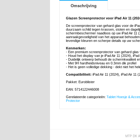
Omschrijving
Glazen Screenprotector voor iPad Air 11 (2024)
De screenprotector van gehard glas voor de iPad 
duurzaam schild tegen krassen, stoten en dagelij
schermbeschermer naadloos op uw iPad Air 11 (202
aanraakgevoeligheid van het apparaat behouden b
levendige kleuren en scherpe details op uw sche
Kenmerken:
- Een premium screenprotector van gehard glas vo
- Houd het display van je iPad Air 11 (2024), iPad
- Duidelijk ontwerp behoudt de schermkwaliteit e
- Met 9H hardheidsniveau en 0.3mm dik profiel
- Het is geen volledige dekking - dekt niet het h
Compatibiliteit:
iPad Air 11 (2024), iPad Air 11 (
Pakket: Euroblister
EAN: 5714122446008
Gerelateerde categorieën:
Tablet Hoesje & Acce
Protector
MTP DK 