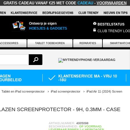
GRATIS CADEAU
VANAF €25 MET CODE
CADEAU
-
VOORWAARDEN
REN
KLANTENSERVICE
BEDRIJFSGEGEVENS
CLUB TRENDY
NIEUWS EN TIPS
Ontwerp je eigen
BESTELSTATUS
HOESJES & GADGETS
CLUB TRENDY LOG
ACCESSOIRES
TABLET TOEBEHOREN
REPARATIES
SMARTWATCH
DAGEN
KLANTENSERVICE MA - VRIJ 10
OURBELEID
-18U
Tablet en iPad screenprotector
iPad screenprotector
iPad Air 11 (2024) Screen
 GLAZEN SCREENPROTECTOR - 9H, 0.3MM - CASE
ARTIKELNUMMER:
4005098
BESCHIKBAARHEID:
OP VOORRAAD.
LEVERBAAR BINNEN 1-4 WERKDAGEN