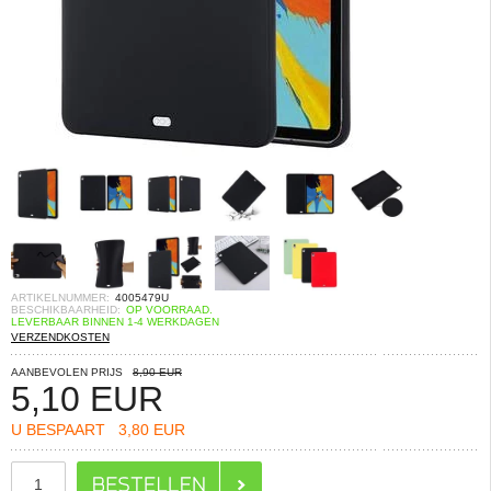
ARTIKELNUMMER:
4005479U
BESCHIKBAARHEID:
OP VOORRAAD.
LEVERBAAR BINNEN 1-4 WERKDAGEN
VERZENDKOSTEN
AANBEVOLEN PRIJS
8,90 EUR
5,10
EUR
U BESPAART
3,80 EUR