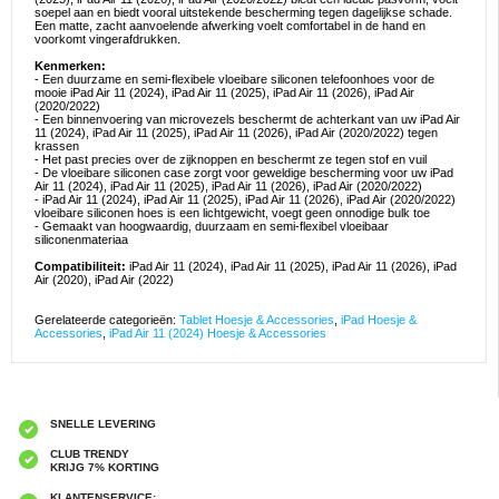
soepel aan en biedt vooral uitstekende bescherming tegen dagelijkse schade.
Een matte, zacht aanvoelende afwerking voelt comfortabel in de hand en
voorkomt vingerafdrukken.
Kenmerken:
- Een duurzame en semi-flexibele vloeibare siliconen telefoonhoes voor de
mooie iPad Air 11 (2024), iPad Air 11 (2025), iPad Air 11 (2026), iPad Air
(2020/2022)
- Een binnenvoering van microvezels beschermt de achterkant van uw iPad Air
11 (2024), iPad Air 11 (2025), iPad Air 11 (2026), iPad Air (2020/2022) tegen
krassen
- Het past precies over de zijknoppen en beschermt ze tegen stof en vuil
- De vloeibare siliconen case zorgt voor geweldige bescherming voor uw iPad
Air 11 (2024), iPad Air 11 (2025), iPad Air 11 (2026), iPad Air (2020/2022)
- iPad Air 11 (2024), iPad Air 11 (2025), iPad Air 11 (2026), iPad Air (2020/2022)
vloeibare siliconen hoes is een lichtgewicht, voegt geen onnodige bulk toe
- Gemaakt van hoogwaardig, duurzaam en semi-flexibel vloeibaar
siliconenmateriaa
Compatibiliteit:
iPad Air 11 (2024), iPad Air 11 (2025), iPad Air 11 (2026), iPad
Air (2020), iPad Air (2022)
Gerelateerde categorieën:
Tablet Hoesje & Accessories
,
iPad Hoesje &
Accessories
,
iPad Air 11 (2024) Hoesje & Accessories
SNELLE LEVERING
CLUB TRENDY
KRIJG 7% KORTING
KLANTENSERVICE: