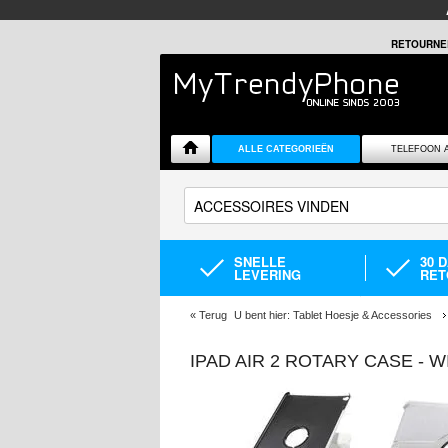
RETOURNE
ALLE CATEGORIEËN
TELEFOON 
SNELLE
30 
LEVERING
RET
«
Terug
U bent hier:
Tablet Hoesje & Accessories
IPAD AIR 2 ROTARY CASE - W