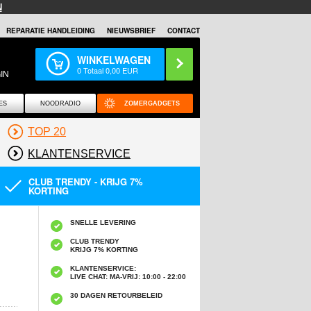
N
REPARATIE HANDLEIDING
NIEUWSBRIEF
CONTACT
WINKELWAGEN
0
Totaal
0,00
EUR
IN
ES
NOODRADIO
ZOMERGADGETS
TOP 20
KLANTENSERVICE
CLUB TRENDY - KRIJG 7%
KORTING
SNELLE LEVERING
CLUB TRENDY
KRIJG 7% KORTING
KLANTENSERVICE:
LIVE CHAT: MA-VRIJ: 10:00 - 22:00
30 DAGEN RETOURBELEID