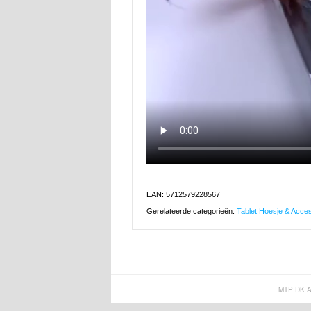
EAN: 5712579228567
Gerelateerde categorieën:
Tablet Hoesje & Acce
MTP DK 