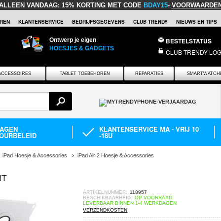
ALLEEN VANDAAG:
15% KORTING MET CODE
BDAY15
-
VOORWAARDE
REN
KLANTENSERVICE
BEDRIJFSGEGEVENS
CLUB TRENDY
NIEUWS EN TIPS
Ontwerp je eigen
BESTELSTATUS
HOESJES & GADGETS
CLUB TRENDY LOG
ACCESSOIRES
TABLET TOEBEHOREN
REPARATIES
SMARTWATCH
DAGEN
KLANTENSERVICE MA - VRIJ 10
OURBELEID
-18U
iPad Hoesje & Accessories
iPad Air 2 Hoesje & Accessories
IT
ARTIKELNUMMER:
118957
BESCHIKBAARHEID:
OP VOORRAAD.
LEVERBAAR BINNEN 1-4 WERKDAGEN
VERZENDKOSTEN