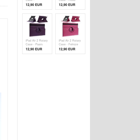
Babyblauw
12,90 EUR
12,90 EUR
iPad Air 2 Rotary
iPad Air 2 Rotary
Case - Paars
Case - Felroze
12,90 EUR
12,90 EUR