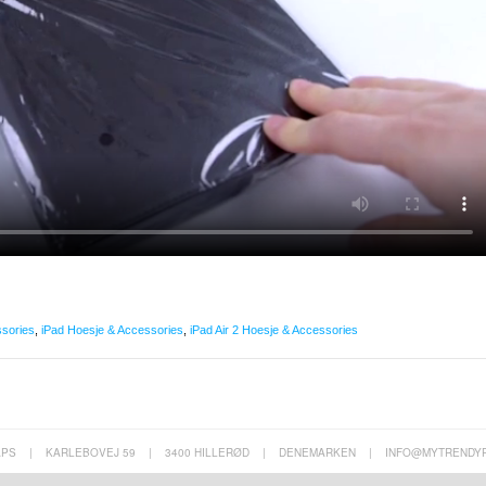
ssories
,
iPad Hoesje & Accessories
,
iPad Air 2 Hoesje & Accessories
APS
|
KARLEBOVEJ 59
|
3400 HILLERØD
|
DENEMARKEN
|
INFO@MYTRENDY