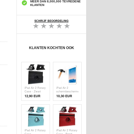
MEER DAN 8,000,000 TEVREDENE
KLANTEN
SCHRIJF BEOORDELING
KLANTEN KOCHTEN OOK
iPad Air 2 Rotary
iPad Air 2
Case - Zwart
schermbeschermer
van gehard glas -
12,90 EUR
10,30 EUR
9H
iPad Air 2 Rotary
iPad Air 2 Rotary
Case -
Case - Rood