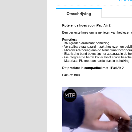
Omschrijving
Roterende hoes voor iPad Air 2
Een perfecte hoes om te genieten van het lezen o
Functies:
- 360 graden draaibare behuizing
- Verstelbare standaard maakt het lezen en beki
- Microvezelvoering aan de binnenkant bescher
- Elastische band bevestigt het apparaat in de h
- Geïntegreerde harde koffer biedt solide besch
- Materiaal: PU met een harde plastic behuizing
Dit product is compatibel met:
iPad Air 2
Pakket: Bulk