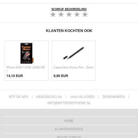
SCHRIJF BEOORDELING
KLANTEN KOCHTEN OOK
iPhone 6/6S/7/8/SE (2020)/SE
Capacitieve Stylus Pen - Zwart
(
14,10 EUR
8,90 EUR
MTP DK APS
|
KARLEBOVEJ 59
|
3400 HILLERØD
|
DENEMARKEN
|
INFO@MYTRENDYPHONE.NL
HOME
KLANTENSERVICE
BESTELSTATUS