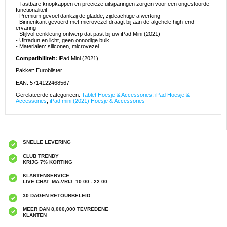
- Tastbare knopkappen en precieze uitsparingen zorgen voor een ongestoorde
functionaliteit
- Premium gevoel dankzij de gladde, zijdeachtige afwerking
- Binnenkant gevoerd met microvezel draagt bij aan de algehele high-end
ervaring
- Stijlvol eenkleurig ontwerp dat past bij uw iPad Mini (2021)
- Ultradun en licht, geen onnodige bulk
- Materialen: siliconen, microvezel
Compatibiliteit:
iPad Mini (2021)
Pakket: Euroblister
EAN: 5714122468567
Gerelateerde categorieën:
Tablet Hoesje & Accessories
,
iPad Hoesje &
Accessories
,
iPad mini (2021) Hoesje & Accessories
SNELLE LEVERING
CLUB TRENDY
KRIJG 7% KORTING
KLANTENSERVICE:
LIVE CHAT: MA-VRIJ: 10:00 - 22:00
30 DAGEN RETOURBELEID
MEER DAN 8,000,000 TEVREDENE
KLANTEN