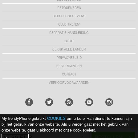
RETOURNEREN
BEDRIJFSGEGEVENS
CLUB TRENDY
REPARATIE HANDLEIDING
BLOG
BEKIJK ALLE LANDEN
PRIVACYBELEID
BESTEMMINGEN
CONTACT
VERKOOPVOORWAARDEN
MyTrendyPhone gebruikt
COOKIES
om u beter van dienst te kunnen zijn
MET TROTS STEUNEN WIJ:
bij het gebruik van onze website. Als u verder gaat met het gebruik van
onze website, gaat u akkoord met onze cookiebeleid.
12,90 EUR