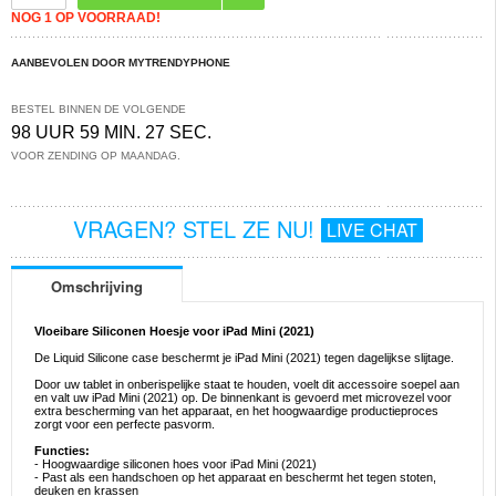
NOG 1 OP VOORRAAD!
AANBEVOLEN DOOR MYTRENDYPHONE
BESTEL BINNEN DE VOLGENDE
98 UUR 59 MIN. 27 SEC.
VOOR ZENDING OP MAANDAG.
VRAGEN? STEL ZE NU!
LIVE CHAT
Omschrijving
Vloeibare Siliconen Hoesje voor iPad Mini (2021)
De Liquid Silicone case beschermt je iPad Mini (2021) tegen dagelijkse slijtage.
Door uw tablet in onberispelijke staat te houden, voelt dit accessoire soepel aan
en valt uw iPad Mini (2021) op. De binnenkant is gevoerd met microvezel voor
extra bescherming van het apparaat, en het hoogwaardige productieproces
zorgt voor een perfecte pasvorm.
Functies:
- Hoogwaardige siliconen hoes voor iPad Mini (2021)
- Past als een handschoen op het apparaat en beschermt het tegen stoten,
deuken en krassen