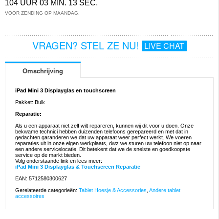
104 UUR 03 MIN. 13 SEC.
VOOR ZENDING OP MAANDAG.
VRAGEN? STEL ZE NU!
LIVE CHAT
Omschrijving
iPad Mini 3 Displayglas en touchscreen
Pakket: Bulk
Reparatie:
Als u een apparaat niet zelf wilt repareren, kunnen wij dit voor u doen. Onze
bekwame technici hebben duizenden telefoons gerepareerd en met dat in
gedachten garanderen we dat uw apparaat weer perfect werkt. We voeren
reparaties uit in onze eigen werkplaats, dwz we sturen uw telefoon niet op naar
een andere servicelocatie. Dit betekent dat we de snelste en goedkoopste
service op de markt bieden.
Volg onderstaande link en lees meer:
iPad Mini 3 Displayglas & Touchscreen Reparatie
EAN: 5712580300627
Gerelateerde categorieën:
Tablet Hoesje & Accessories
,
Andere tablet
accessoires