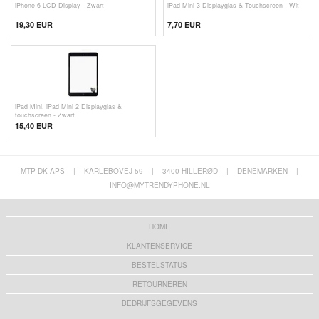
iPhone 6 LCD Display - Zwart
iPad Mini 3 Displayglas & Touchscreen - Wit
19,30 EUR
7,70 EUR
iPad Mini, iPad Mini 2 Displayglas &
touchscreen - Zwart
15,40 EUR
MTP DK APS
|
KARLEBOVEJ 59
|
3400 HILLERØD
|
DENEMARKEN
|
INFO@MYTRENDYPHONE.NL
HOME
KLANTENSERVICE
BESTELSTATUS
RETOURNEREN
BEDRIJFSGEGEVENS