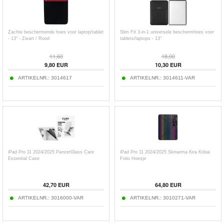
Zachte beschermende hoes voor laptop/tablet
Slim Fit 3-in-1 universele beschermhoes voor
- 13" - Zwart / Rood
tablets/laptops - 13"
11,60
18,00
9,80
EUR
10,30
EUR
ARTIKELNR.:
3014617
ARTIKELNR.:
3014611-VAR
iPad Pro 11 2024/2025 PanzerGlass Care
iPad Pro 11 2024/2025 Skinarma Kira Kobai
Essential Case
Folio Hoesje
42,70
EUR
64,80
EUR
ARTIKELNR.:
3016000-VAR
ARTIKELNR.:
3010271-VAR