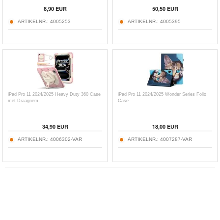
8,90
EUR
50,50
EUR
ARTIKELNR.:
4005253
ARTIKELNR.:
4005395
iPad Pro 11 2024/2025 Heavy Duty 360 Case
iPad Pro 11 2024/2025 Wonder Series Folio
met Draagriem
Case
34,90
EUR
18,00
EUR
ARTIKELNR.:
4006302-VAR
ARTIKELNR.:
4007287-VAR