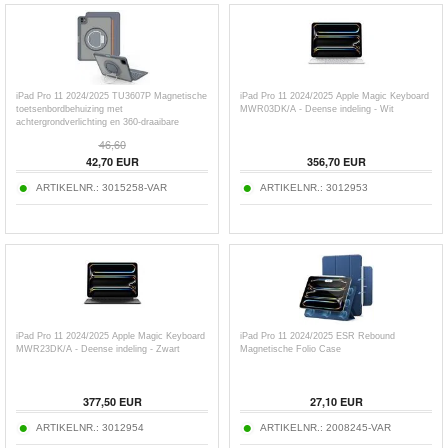
iPad Pro 11 2024/2025 TU3607P Magnetische
iPad Pro 11 2024/2025 Apple Magic Keyboard
toetsenbordbehuizing met
MWR03DK/A - Deense indeling - Wit
achtergrondverlichting en 360-draaibare
standaard
46,60
42,70
EUR
356,70
EUR
ARTIKELNR.:
3015258-VAR
ARTIKELNR.:
3012953
iPad Pro 11 2024/2025 Apple Magic Keyboard
iPad Pro 11 2024/2025 ESR Rebound
MWR23DK/A - Deense indeling - Zwart
Magnetische Folio Case
377,50
EUR
27,10
EUR
ARTIKELNR.:
3012954
ARTIKELNR.:
2008245-VAR