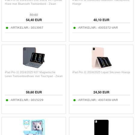
Hoes met Bluetooth Toetsenbord - Zwart
Hoesje
59,60
54,40
EUR
40,10
EUR
ARTIKELNR.:
3013967
ARTIKELNR.:
4005372-VAR
iPad Pro 11 2024/2025 K07 Magnetische
iPad Pro 11 2024/2025 Liquid Siliconen Hoesje
Leren Toetsenbordhoes met Touchpad - Zwart
59,60
EUR
24,50
EUR
ARTIKELNR.:
3015229
ARTIKELNR.:
4007409-VAR