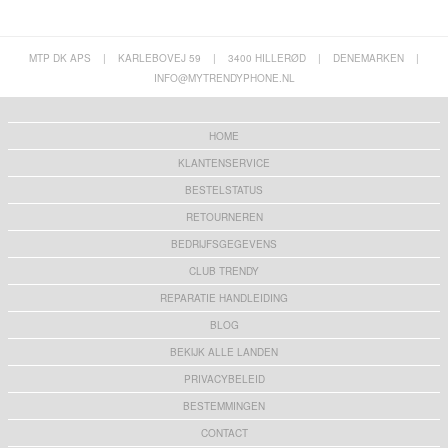
MTP DK APS
|
KARLEBOVEJ 59
|
3400 HILLERØD
|
DENEMARKEN
|
INFO@MYTRENDYPHONE.NL
HOME
KLANTENSERVICE
BESTELSTATUS
RETOURNEREN
BEDRIJFSGEGEVENS
CLUB TRENDY
REPARATIE HANDLEIDING
BLOG
BEKIJK ALLE LANDEN
PRIVACYBELEID
BESTEMMINGEN
CONTACT