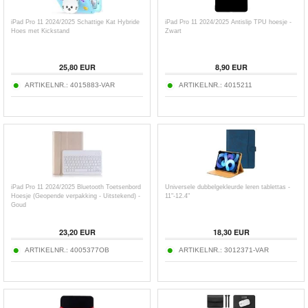
iPad Pro 11 2024/2025 Schattige Kat Hybride
iPad Pro 11 2024/2025 Antislip TPU hoesje -
Hoes met Kickstand
Zwart
25,80
EUR
8,90
EUR
ARTIKELNR.:
4015883-VAR
ARTIKELNR.:
4015211
iPad Pro 11 2024/2025 Bluetooth Toetsenbord
Universele dubbelgekleurde leren tablettas -
Hoesje (Geopende verpakking - Uitstekend) -
11"-12.4"
Goud
23,20
EUR
18,30
EUR
ARTIKELNR.:
4005377OB
ARTIKELNR.:
3012371-VAR