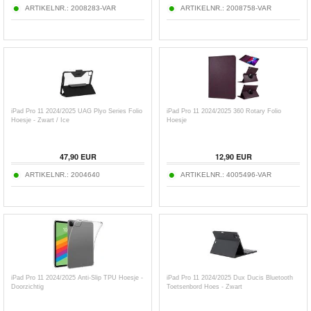
ARTIKELNR.:
2008283-VAR
ARTIKELNR.:
2008758-VAR
iPad Pro 11 2024/2025 UAG Plyo Series Folio
iPad Pro 11 2024/2025 360 Rotary Folio
Hoesje - Zwart / Ice
Hoesje
47,90
EUR
12,90
EUR
ARTIKELNR.:
2004640
ARTIKELNR.:
4005496-VAR
iPad Pro 11 2024/2025 Anti-Slip TPU Hoesje -
iPad Pro 11 2024/2025 Dux Ducis Bluetooth
Doorzichtig
Toetsenbord Hoes - Zwart