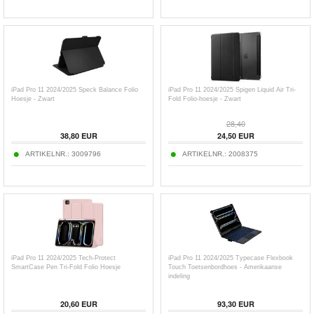
iPad Pro 11 2024/2025 Speck Balance Folio
iPad Pro 11 2024/2025 Spigen Liquid Air Tri-
Hoesje - Zwart
Fold Folio-hoesje - Zwart
28,40
38,80
EUR
24,50
EUR
ARTIKELNR.:
3009796
ARTIKELNR.:
2008375
iPad Pro 11 2024/2025 Tech-Protect
iPad Pro 11 2024/2025 Typecase Flexbook
SmartCase Pen Tri-Fold Folio Hoesje
Touch Toetsenbordhoes - Amerikaanse
indeling
20,60
EUR
93,30
EUR