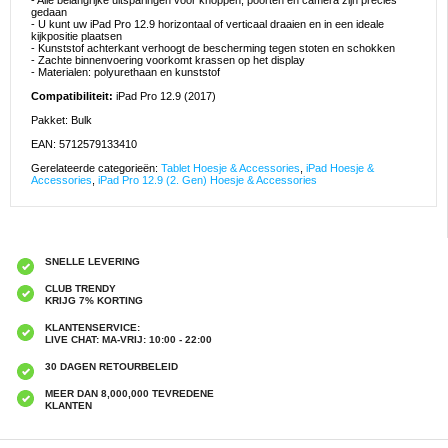
- Alle belangrijke uitsparingen voor knoppen, poorten en camera zijn precies
gedaan
- U kunt uw iPad Pro 12.9 horizontaal of verticaal draaien en in een ideale
kijkpositie plaatsen
- Kunststof achterkant verhoogt de bescherming tegen stoten en schokken
- Zachte binnenvoering voorkomt krassen op het display
- Materialen: polyurethaan en kunststof
Compatibiliteit:
iPad Pro 12.9 (2017)
Pakket: Bulk
EAN: 5712579133410
Gerelateerde categorieën:
Tablet Hoesje & Accessories
,
iPad Hoesje &
Accessories
,
iPad Pro 12.9 (2. Gen) Hoesje & Accessories
SNELLE LEVERING
CLUB TRENDY
KRIJG 7% KORTING
KLANTENSERVICE:
LIVE CHAT: MA-VRIJ: 10:00 - 22:00
30 DAGEN RETOURBELEID
MEER DAN 8,000,000 TEVREDENE
KLANTEN