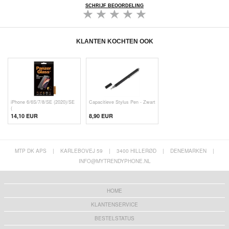
SCHRIJF BEOORDELING
KLANTEN KOCHTEN OOK
iPhone 6/6S/7/8/SE (2020)/SE
Capacitieve Stylus Pen - Zwart
(
14,10 EUR
8,90 EUR
MTP DK APS
|
KARLEBOVEJ 59
|
3400 HILLERØD
|
DENEMARKEN
|
INFO@MYTRENDYPHONE.NL
HOME
KLANTENSERVICE
BESTELSTATUS