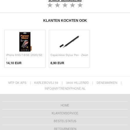
SCHRIJF BEOORDELING
KLANTEN KOCHTEN OOK
iPhone 6/6S/7/8/SE (2020)/SE
Capacitieve Stylus Pen - Zwart
(
14,10 EUR
8,90 EUR
MTP DK APS
|
KARLEBOVEJ 59
|
3400 HILLERØD
|
DENEMARKEN
|
INFO@MYTRENDYPHONE.NL
HOME
KLANTENSERVICE
BESTELSTATUS
RETOURNEREN