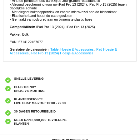
- Vind de perfecte hoek dankzij de 360-graden rotatiefunctie
- Allround bescherming voor uw iPad Pro 13 (2024), iPad Pro 13 (2025) tegen
dagelijkse schade
- Met elegant buitenoppervlak en zachte microvezel aan de binnenkant
- Elastische band houdt de case gesloten
- Gemaakt van polyurethaan en binnenste plastic hoes
Compatibiliteit:
iPad Pro 13 (2024), iPad Pro 13 (2025)
Pakket: Bulk
EAN: 5714122457677
Gerelateerde categorieën:
Tablet Hoesje & Accessories
,
iPad Hoesje &
Accessories
,
iPad Pro 13 (2024) Hoesje & Accessories
SNELLE LEVERING
CLUB TRENDY
KRIJG 7% KORTING
KLANTENSERVICE:
LIVE CHAT: MA-VRIJ: 10:00 - 22:00
30 DAGEN RETOURBELEID
MEER DAN 8,000,000 TEVREDENE
KLANTEN